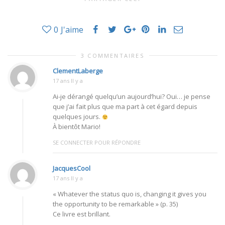
0
J'aime
3 COMMENTAIRES
ClementLaberge
17 ans Il y a
Ai-je dérangé quelqu’un aujourd’hui? Oui… je pense
que j’ai fait plus que ma part à cet égard depuis
quelques jours.
À bientôt Mario!
SE CONNECTER POUR RÉPONDRE
JacquesCool
17 ans Il y a
« Whatever the status quo is, changing it gives you
the opportunity to be remarkable » (p. 35)
Ce livre est brillant.