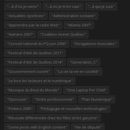
"...à d'où je viens"
"...à où je m'en vais"
"...à qui je suis"
"Actualités sportives"
"Administration scolaire"
"Apprendre par la radio Web"
"Atlanta 2007"
"Autrans 2007"
"Coalition Avenir Québec"
"Conseil national du PQ juin 2006"
"Divagations musicales"
"Festival d'été de Québec 2011"
"Festival d'été de Québec 2014"
"Generation_C"
"Gouvernement ouvert"
"La vie la vie en société"
"Le livre les lecteurs et le numérique"
"Musique du Bout du Monde"
"One Laptop Per Child"
"Opossum"
"Ordre professionnel"
"Plan Numérique"
"Poitiers 2005"
"Pédagogie et nouvelles technologies"
"Réussite différenciée chez les filles et les garçons"
"Some posts with English content"
"Vie de député"