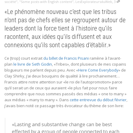
,
société"
,
"Some posts with English content"
,
LesExplorateursduWeb
3
«Le phénomène nouveau c’est que les tribus
n’ont pas de chefs elles se regroupent autour de
leaders dont la force tient à l’histoire qu’ils
racontent, aux idées qu’ils diffusent et aux
connexions qu’ils sont capables d’établir.»
Ce [trop] court extrait
du billet de Francis Pisani
ramène à l’avant-
plan
le livre de Seth Godin
, «Tribes», dont plusieurs de mes copains
blogueurs me parlent depuis peu. Avec «
Here Come Everybody
» de
Clay Shirky, j’ai deux bouquins de qualité à lire prochainement…
Francis attire notre attention sur «le roi de l’autopromotion» parce
qu’il serait un de ceux qui auraient «le plus fait pour nous faire
comprendre que nous sommes passés des médias « one to many »
aux médias « many to many ». Dans
cette entrevue du début février
,
j’avais bien noté ce passage très évocateur du thème de son livre:
«Lasting and substantive change can be best
effected by a group of people connected to each