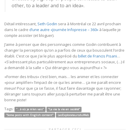
other, to a leader and to an idea».
Détail intéressant,
Seth Godin
sera à Montréal ce 22 avril prochain
dans le cadre
d’une autre «Journée Infopresse – 360»
à laquelle je
compte assister (et bloguer).
J’aime à penser que des personnages comme Godin contribuent à
changer la perception qu’on a parfois de ceux qui bousculent l’ordre
établi. C’est ce que j’ai le plus apprécié du
billet de Francis Pisani
…
«S’adressant plus particulièrement aux entrepreneurs sociaux, (…) il
a demandé à la salle « Qui dérangez-vous aujourd’hui » ?»
«Former des tribus» c’est bien, mais… les animer et les connecter
«pour amplifier» l’impact de ce qui les anime… ça me paraît encore
mieux! Pour que ça se fasse, il faut faire davantage que rayonner;
déranger sans toujours aller jusqu’à perturber me paraît être une
bonne piste!
Tags:
"...à où je m'en vais"
"La vie la vie en société"
"Some posts with English content"
LesExplorateursduWeb
PARTAGER CECI