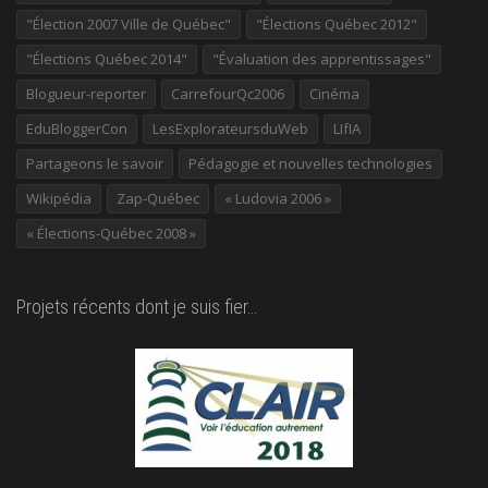
"Élection 2007 Ville de Québec"
"Élections Québec 2012"
"Élections Québec 2014"
"Évaluation des apprentissages"
Blogueur-reporter
CarrefourQc2006
Cinéma
EduBloggerCon
LesExplorateursduWeb
LIfIA
Partageons le savoir
Pédagogie et nouvelles technologies
Wikipédia
Zap-Québec
« Ludovia 2006 »
« Élections-Québec 2008 »
Projets récents dont je suis fier…