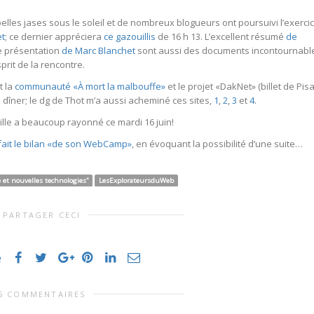
lles jases sous le soleil et de nombreux blogueurs ont poursuivi l’exerci
et
; ce dernier appréciera
ce gazouillis
de 16 h 13. L’excellent résumé
de
e présentation
de Marc Blanchet
sont aussi des documents incontournabl
prit de la rencontre.
t la
communauté «À mort la malbouffe»
et le projet «DakNet» (billet de Pis
dîner; le dg de Thot m’a aussi acheminé ces sites,
1
,
2
,
3
et
4
.
ville a beaucoup rayonné ce mardi 16 juin!
fait le bilan «de son WebCamp»
, en évoquant la possibilité d’une suite…
 et nouvelles technologies"
LesExplorateursduWeb
PARTAGER CECI
e
5 COMMENTAIRES