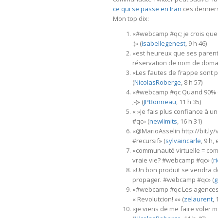
ce qui se passe en Iran
ces dernier
Mon top dix:
«#webcamp #qc; je crois que 
:)» (
isabellegenest
, 9 h 46)
«est heureux que ses parent
réservation de nom de domain
«Les fautes de frappe sont 
(
NicolasRoberge
, 8 h 57)
«#webcamp #qc Quand 90% du
;-)» (
JPBonneau
, 11 h 35)
« »Je fais plus confiance à u
#qc» (
newlimits
, 16 h 31)
«@MarioAsselin http://bit.ly
#recursif» (
sylvaincarle
, 9 h
«communauté virtuelle = comm
vraie vie? #webcamp #qc» (
r
«Un bon produit se vendra de
propager. #webcamp #qc» (
g
«#webcamp #qc Les agences de
« Revolutcion! »» (
zelaurent
, 
«je viens de me faire voler 