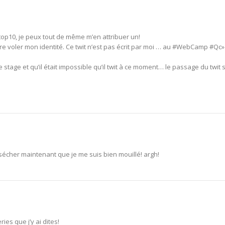
 top10, je peux tout de même m’en attribuer un!
aire voler mon identité. Ce twit n’est pas écrit par moi … au #WebCamp #Qc»
e stage et qu’il était impossible qu’il twit à ce moment… le passage du twit 
 sécher maintenant que je me suis bien mouillé! argh!
ies que j’y ai dites!