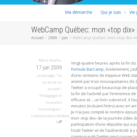
Ma démarche
Qui je suis
Vie
WebCamp Québec: mon «top dix» e
Accueil
2009
juin
WebCamp Québec: mon «top dix» en 
,
Mario Asselin
Vingt-quatre heures après la fin du
17 juin 2009
formule BarCamp
, évidemment, j’ad
,
d’une centaine de trippeux Web d
Je partage
,
"La
animé par trois mousquetaires (ils é
vie la vie en
Twitter a occupé beaucoup de place
société"
,
la fin de l’activité par l’entremise de
"Pédagogie et
efficace et… un brin subversif, il f
nouvelles
minutes (incluant l’intro) avec en ar
technologies"
,
Je n’ai pas compté le nombre épousto
,
LesExplorateursduWeb
mon «top dix» de la journée (idée de
5
participation d’une députée qui a 
l’outil Twitter et de l’authenticité à y
communauté Twitter peut sauver la l