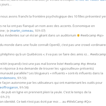
s jours…
nous avons franchi la frontière psychologique des 10 filles présentes! ye
s ne lui ont pas flanqué un nom avec des accents. Économique en
e ;-)» (
martin_comeau
, 10 h 07)
plus évidentes sur un écran géant dans un auditorium
#webcamp #qc»
 monde dans une foule connaît OpenID, c’est pas une crowd «ordinaire
n philiphino qu’à un Québécois »; il va pas se faire des amis ici… #webcamp
/veXiH (expand) c’est une pas mal bonne liste! #webcamp #qc #meta
, en réponse à ma demande de trouver les «gazouilleux» présents)
unauté parallèle? Les blogueurs « influents » sont-ils influents dans la
iendemoins
, 9 h 53)
 façon autonome par les utilisateurs qui ont maintenant les outils pour
eoffroigaron
, 9 h 56)
 pub en ligne en prennent plein la yeule. C’est le temps de la
10 h 21)
mon identité. Ce twit n’est pas écrit par moi … au #WebCamp #Qc»