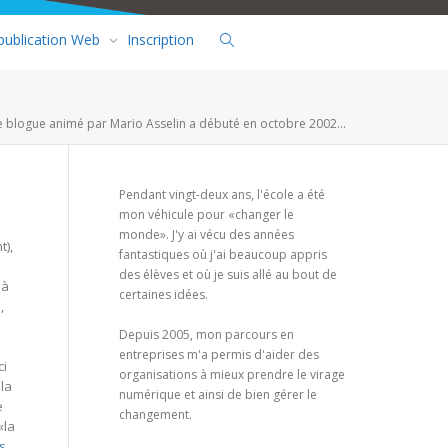
 publication Web
Inscription
e blogue animé par Mario Asselin a débuté en octobre 2002...
Pendant vingt-deux ans, l'école a été
mon véhicule pour «changer le
monde». J'y ai vécu des années
t),
fantastiques où j'ai beaucoup appris
des élèves et où je suis allé au bout de
 à
certaines idées.
,
Depuis 2005, mon parcours en
entreprises m'a permis d'aider des
ci
organisations à mieux prendre le virage
 la
numérique et ainsi de bien gérer le
e
changement.
«la
ns