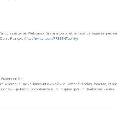
 n’ai pu assister au Webcamp. Grâce à ton billet, je peux partager un peu d
 Denis François (
http://twitter.com/PRESENTability
)
 étaient en feu!
ceux lorsque Luc Vaillancourt a « volé » le Twitter à Nicolas Roberge, et au
urcing » (« je fais plus confiance à un Philipino qu’à un Québécois » entre