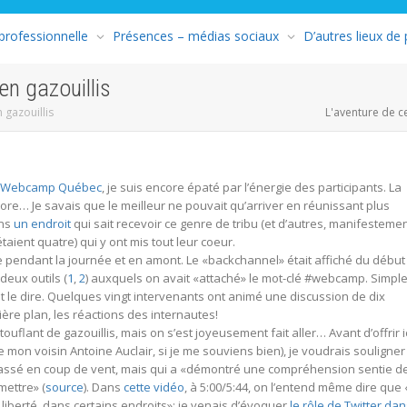
 professionnelle
Présences – médias sociaux
D’autres lieux de
n gazouillis
gazouillis
L'aventure de c
Webcamp Québec
, je suis encore épaté par l’énergie des participants. La
ore… Je savais que le meilleur ne pouvait qu’arriver en réunissant plus
ans
un endroit
qui sait recevoir ce genre de tribu (et d’autres, manifestemen
taient quatre) qui y ont mis tout leur coeur.
 pendant la journée et en amont. Le «backchannel» était affiché du début
 deux outils (
1
,
2
) auxquels on avait «attaché» le mot-clé #webcamp. Simple
aut le dire. Quelques vingt intervenants ont animé une discussion de dix
rière plan, les réactions des internautes!
uflant de gazouillis, mais on s’est joyeusement fait aller… Avant d’offrir i
 mon voisin Antoine Auclair, si je me souviens bien), je voudrais souligner
passé en coup de vent, mais qui a «démontré une compréhension sentie d
 mettre» (
source
). Dans
cette vidéo
, à 5:00/5:44, on l’entend même dire que 
iberté, dans certains endroits»; je venais d’évoquer
le rôle de Twitter da