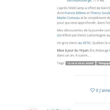
(
NicolasRoberge
, 11 h 48)
L’après WebCamp a offert de bien be
dont
Francis Bélime
et
Thierry Goul
Martin Comeau
et le complément d
pour qui veut approfondir, dans l’es
Mes découvertes de la journée son
ici
) référé par Denis Lamontagne au 
Un gros merci
au VETIC
. Québec la 
Mise à jour du 19 juin
: Éric Roberge
dans un an. À suivre…
Tags:
"La vie la vie en société"
"Pédagogie
0
J'aim