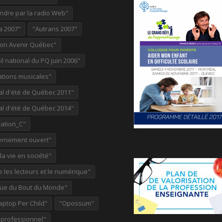
ndre par la radio Web"
a 2007"
"Autrans 2007"
ion Avenir Québec"
l national du PQ juin 2006"
ations musicales"
al d'été de Québec 2011"
al d'été de Québec 2014"
ation_C"
rnement ouvert"
 la vie en société"
re les lecteurs et le numérique"
ue du Bout du Monde"
aptop Per Child"
"Opossum"
 professionnel"