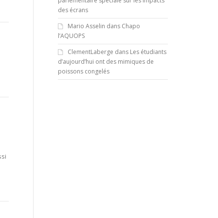
parlementaire spéciale sur les impacts
des écrans
Mario Asselin
dans
Chapo
l’AQUOPS
ClementLaberge
dans
Les étudiants
d’aujourd’hui ont des mimiques de
e
poissons congelés
ssi