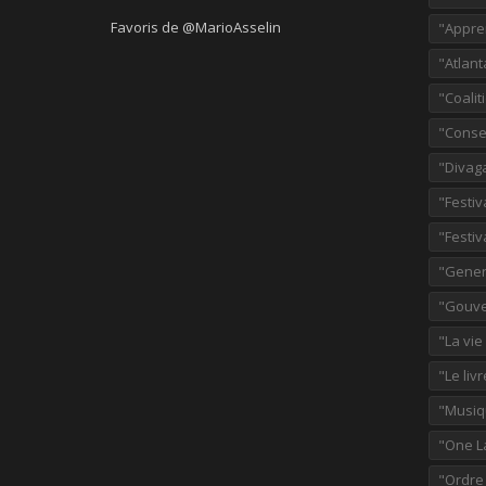
Favoris de @MarioAsselin
"Appre
"Atlant
"Coalit
"Consei
"Divag
"Festiv
"Festiv
"Gener
"Gouve
"La vie
"Le liv
"Musiq
"One L
"Ordre