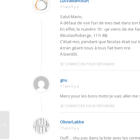
LucVaillancourt
17 ans Il y a
Salut Mario,
À défaut de voir l’un de mes twit dans ton
En effet, le numéro 10 : «je viens de me f
(NicolasRoberge, 11 h 48)
C’était moi, pendant que Nicolas était sur l
écran géant nous à tous fait bien rire.
À bientôt.
SE CONNECTER POUR RÉPONDRE
gou
17 ans Il y a
Merci pour les bons mots! Je vais aller me
SE CONNECTER POUR RÉPONDRE
OlivierLabbe
17 ans Il y a
Ouff… chu pas dans la liste avec les conner