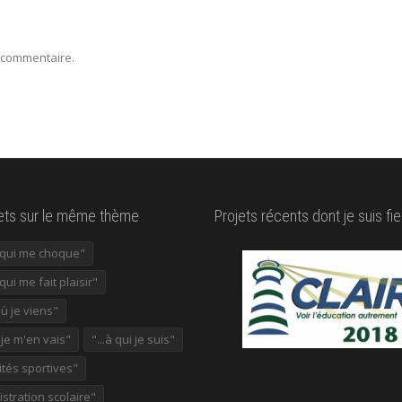
 commentaire.
lets sur le même thème
Projets récents dont je suis fie
e qui me choque"
 qui me fait plaisir"
où je viens"
ù je m'en vais"
"...à qui je suis"
ités sportives"
stration scolaire"