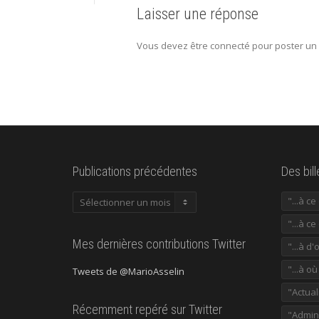
Laisser une réponse
Vous devez être connecté pour poster un
Publications précédentes
Des bil
Publications
"...à c
précédentes
"...à ce
Mes dernières contributions Twitter
"...à d'
"...à o
Tweets de @MarioAsselin
"Actual
Récemment repéré sur Twitter
"Admini