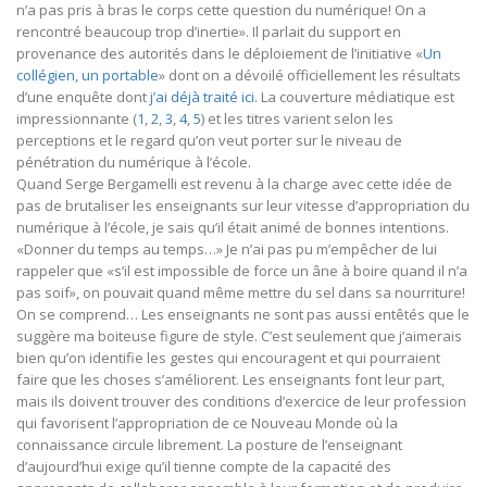
n’a pas pris à bras le corps cette question du numérique! On a
rencontré beaucoup trop d’inertie». Il parlait du support en
provenance des autorités dans le déploiement de l’initiative «
Un
collégien, un portable
» dont on a dévoilé officiellement les résultats
d’une enquête dont
j’ai déjà traité ici
. La couverture médiatique est
impressionnante (
1
,
2
,
3
,
4
,
5
) et les titres varient selon les
perceptions et le regard qu’on veut porter sur le niveau de
pénétration du numérique à l’école.
Quand Serge Bergamelli est revenu à la charge avec cette idée de
pas de brutaliser les enseignants sur leur vitesse d’appropriation du
numérique à l’école, je sais qu’il était animé de bonnes intentions.
«Donner du temps au temps…» Je n’ai pas pu m’empêcher de lui
rappeler que «s’il est impossible de force un âne à boire quand il n’a
pas soif», on pouvait quand même mettre du sel dans sa nourriture!
On se comprend… Les enseignants ne sont pas aussi entêtés que le
suggère ma boiteuse figure de style. C’est seulement que j’aimerais
bien qu’on identifie les gestes qui encouragent et qui pourraient
faire que les choses s’améliorent. Les enseignants font leur part,
mais ils doivent trouver des conditions d’exercice de leur profession
qui favorisent l’appropriation de ce Nouveau Monde où la
connaissance circule librement. La posture de l’enseignant
d’aujourd’hui exige qu’il tienne compte de la capacité des