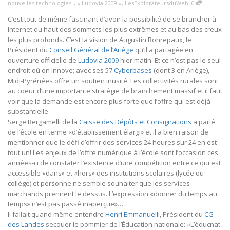
,
nouvelles technologies"
,
« Ludovia 2009 »
,
LesExplorateursduWeb
0
C’est tout de même fascinant d’avoir la possibilité de se brancher à
Internet du haut des sommets les plus extrêmes et au bas des creux
les plus profonds. C’est la vision de Augustin Bonrepaux, le
Président du
Conseil Général de l’Ariège
qu’il a partagée en
ouverture officielle de
Ludovia 2009
hier matin. Et ce n’est pas le seul
endroit où on innove; avec ses 57
Cyberbases
(dont 3 en Ariège),
Midi-Pyrénées offre un soutien inusité. Les collectivités rurales sont
au coeur d’une importante stratégie de branchement massif et il faut
voir que la demande est encore plus forte que l’offre qui est déjà
substantielle.
Serge Bergamelli de la
Caisse des Dépôts et Consignations
a parlé
de l’école en terme «d’établissement élargi» et il a bien raison de
mentionner que le défi d’offrir des services 24 heures sur 24 en est
tout un! Les enjeux de l’offre numérique à l’école sont l’occasion ces
années-ci de constater l’existence d’une compétition entre ce qui est
accessible «dans» et «hors» des institutions scolaires (lycée ou
collège) et personne ne semble souhaiter que les services
marchands prennent le dessus. L’expression «donner du temps au
temps» n’est pas passé inaperçue»…
Il fallait quand même entendre
Henri Emmanuelli
, Président du
CG
des Landes
secouer le pommier de l’Éducation nationale: «L’éducnat