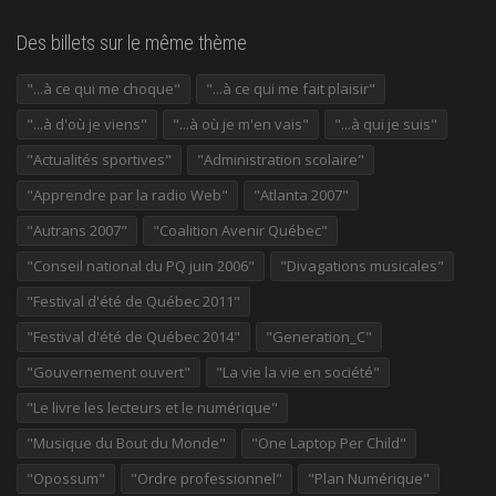
Des billets sur le même thème
"...à ce qui me choque"
"...à ce qui me fait plaisir"
"...à d'où je viens"
"...à où je m'en vais"
"...à qui je suis"
"Actualités sportives"
"Administration scolaire"
"Apprendre par la radio Web"
"Atlanta 2007"
"Autrans 2007"
"Coalition Avenir Québec"
"Conseil national du PQ juin 2006"
"Divagations musicales"
"Festival d'été de Québec 2011"
"Festival d'été de Québec 2014"
"Generation_C"
"Gouvernement ouvert"
"La vie la vie en société"
"Le livre les lecteurs et le numérique"
"Musique du Bout du Monde"
"One Laptop Per Child"
"Opossum"
"Ordre professionnel"
"Plan Numérique"