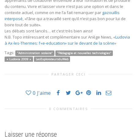
apprenants de collaborer ensemble à leur formation et de produire
du contenu. Vivre et laisser vivre n’est pas une option et dans le
contexte actuel, comme on me l’a fait remarquer par
gazouillis
interposé
, «l’âne qui a travaillé sent qu’il n’est pas bon pour lui de
boire tout de suite».
Les débats sont lancés… et c’est très bien ainsi!
N.B. Topo intéressant et complémentaire sur Ariège News, «
Ludovia
à Ax-les-Thermes: l’«e-education» sur le devant de la scène
»
Tags:
"Administration scolaire"
"Pédagogie et nouvelles technologies"
« Ludovia 2009 »
LesExplorateursduWeb
PARTAGER CECI
0
J'aime
0 COMMENTAIRES
Laisser une réponse