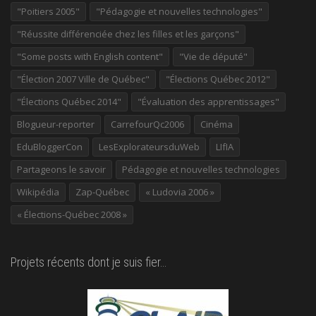
"Poitiers 2005"
"Pédagogie et nouvelles technologies"
"Réussite différenciée chez les filles et les garçons"
"Some posts with English content"
"Vie de député"
"Élection 2007 Ville de Québec"
"Élections Québec 2012"
"Élections Québec 2014"
"Évaluation des apprentissages"
Blogueur-reporter
CarrefourQc2006
Cinéma
EduBloggerCon
LesExplorateursduWeb
LIfIA
Partageons le savoir
Pédagogie et nouvelles technologies
Wikipédia
Zap-Québec
« Ludovia 2006 »
« Élections-Québec 2008 »
Projets récents dont je suis fier…