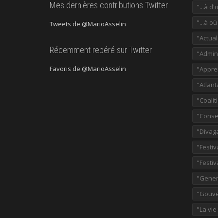
Mes dernières contributions Twitter
"...à d'
"...à o
Tweets de @MarioAsselin
"Actual
Récemment repéré sur Twitter
"Admini
Favoris de @MarioAsselin
"Appre
"Atlant
"Coalit
"Consei
"Divag
"Festiv
"Festiv
"Gener
"Gouve
"La vie