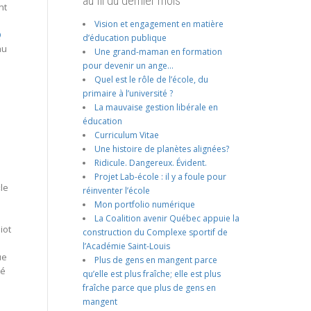
au fil du dernier mois
nt
Vision et engagement en matière
Q
d’éducation publique
au
Une grand-maman en formation
pour devenir un ange…
Quel est le rôle de l’école, du
primaire à l’université ?
La mauvaise gestion libérale en
éducation
Curriculum Vitae
Une histoire de planètes alignées?
Ridicule. Dangereux. Évident.
Projet Lab-école : il y a foule pour
le
réinventer l’école
Mon portfolio numérique
La Coalition avenir Québec appuie la
iot
construction du Complexe sportif de
l’Académie Saint-Louis
ue
Plus de gens en mangent parce
té
qu’elle est plus fraîche; elle est plus
fraîche parce que plus de gens en
mangent