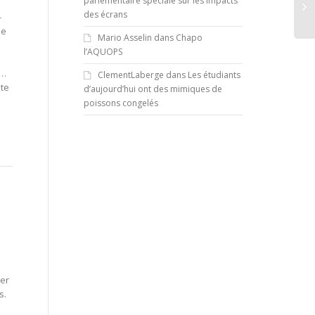
parlementaire spéciale sur les impacts
des écrans
-
de
Mario Asselin
dans
Chapo
l’AQUOPS
e…
ClementLaberge
dans
Les étudiants
ite
d’aujourd’hui ont des mimiques de
poissons congelés
der
s.