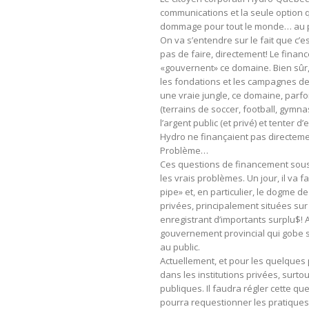
communications et la seule option qu
dommage pour tout le monde… au p
On va s’entendre sur le fait que c’e
pas de faire, directement! Le financ
«gouvernent» ce domaine. Bien sûr
les fondations et les campagnes de
une vraie jungle, ce domaine, parfoi
(terrains de soccer, football, gymn
l’argent public (et privé) et tenter d’
Hydro ne finançaient pas directemen
Problème…
Ces questions de financement sou
les vrais problèmes. Un jour, il va 
pipe» et, en particulier, le dogme d
privées, principalement situées sur 
enregistrant d’importants surplu$! Au
gouvernement provincial qui gobe 
au public.
Actuellement, et pour les quelque
dans les institutions privées, surtout
publiques. Il faudra régler cette q
pourra requestionner les pratiques