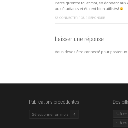
Parce qu’entre toi et moi, en donnant aux
aux étudiants et étaient bien utilisés!
SE CONNECTER POUR RÉPONDRE
Laisser une réponse
Vous devez être connecté pour poster un
Publications précédentes
Des bil
Publications
"...à c
précédentes
"...à ce