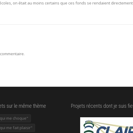
 écoles, on était au moins certains que ces fonds se rendaient directement
 commentaire.
lets sur le même thème
Projets récents dont je suis fie
e qui me choque"
 qui me fait plaisir"