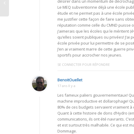
désirer dans un momentum de décrochage
Le MEQ subventionne déjà une école publi
étude et ne permet pas à une école privée 
me justifier cette façon de faire sans ob
réputation comme celle du CMND puisse o
j’aimerais que les écoles qui le méritent (
qu’elles soient publiques ou privées! J’
école privée pour lui permettre de se posit
J’en ai vraiment marre de cette guerre pr
sportifs pour accrocher nos jeunes.
SE CONNECTER POUR RÉPONDRE
BenoitOuellet
17 ans Il y a
Les fameux paliers gouvernementaux! Que 
machine improductive et dollarophage! Qu
80% de ces budgets servaient vraiment à c
Quant à cette histoire de dons d’Hydro (en
communications, ils ont été navrants. C’es
et est surtout très malhabile. Ce qui est 
Dommage.