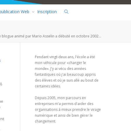
 publication Web
Inscription
e blogue animé par Mario Asselin a débuté en octobre 2002...
Pendant vingt-deux ans, l'école a été
s
mon véhicule pour «changer le
monde». J'y ai vécu des années
fantastiques où j'ai beaucoup appris
des élèves et où je suis allé au bout de
i
).
certaines idées.
Depuis 2005, mon parcours en
ue
entreprises m'a permis d'aider des
e
organisations à mieux prendre le virage
numérique et ainsi de bien gérer le
ent
changement.
s