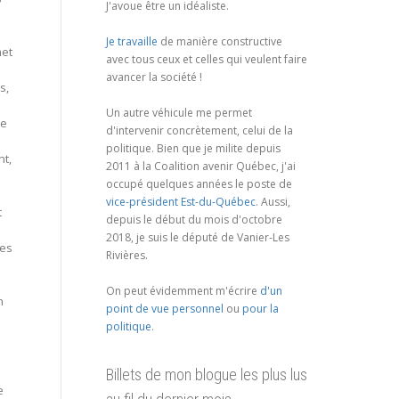
J'avoue être un idéaliste.
Je travaille
de manière constructive
met
avec tous ceux et celles qui veulent faire
avancer la société !
s,
Un autre véhicule me permet
re
d'intervenir concrètement, celui de la
politique. Bien que je milite depuis
nt,
2011 à la Coalition avenir Québec, j'ai
occupé quelques années le poste de
vice-président Est-du-Québec
. Aussi,
t
depuis le début du mois d'octobre
2018, je suis le député de Vanier-Les
les
Rivières.
On peut évidemment m'écrire
d'un
n
point de vue personnel
ou
pour la
politique
.
Billets de mon blogue les plus lus
e