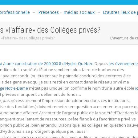
 professionnelle
Présences – médias sociaux
D’autres lieux de
 «l’affaire» des Collèges privés?
«l’affaire» des Collèges privés?
L'aventure de c
i à une contribution de 200 000 $ d’Hydro-Québec
. Depuis
les événement
dites de la société d’État ne semblent plus faire «le bonheur» des
 avaient conclu (ou étaient sur le point de conclure) des ententes à ce
 mais des gens avec qui je suis resté en contact dans le réseau privé me
lège Notre-Dame
n’était pas unique (on confirme le nom d’une autre école
ic
 et privées manquent cruellement de fonds…
r», pas nécessairement l’impression de «donner» dans ces institutions.
emise des fondations) doivent remettre en question «ces ententes» parce q
«une bonne affaire»! Accepter de l’argent public de la société d’État dans l
anquent cruellement de ressources, prête flanc à du favoritisme privé vs
’opinion publique, bien entendu. Disons que les collèges en question sauv
 d’Hydro, mais se protègent quelque peu, aussi!
c a très mal géré son programme de commandites, au moins au niveau de