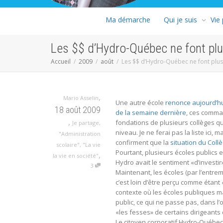
Ma démarche
Qui je suis
Vie
Les $$ d’Hydro-Québec ne font plus
Accueil
2009
août
Les $$ d’Hydro-Québec ne font plus 
,
Mario Asselin
Une autre école
renonce aujourd’hu
18 août 2009
de la semaine dernière
, ces comman
,
fondations de plusieurs collèges qui
Je partage
,
niveau. Je ne ferai pas la liste ici,
"Administration
confirment que la
situation du Col
scolaire"
,
"La vie
Pourtant, plusieurs écoles publics
,
la vie en société"
Hydro avait le sentiment «d’investi
3
Maintenant, les écoles (par l’entr
c’est loin d’être perçu comme étant 
contexte où les écoles publiques m
public, ce qui ne passe pas, dans l
«les fesses» de certains dirigeants
Le citoyen corporatif Hydro-Québe