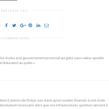
PARTAGER CECI
e
3 COMMENTAIRES
re les écoles et le gouvernement provincial qui gobe sans valeur ajoutée
l’éducation au public.»
diant (Cantons-de-l’Est) je suis d’avis qu’un soutien financier à une école
 absolument nécessaire alors que nos infrastructures sportives laissent à