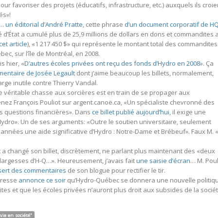
our favoriser des projets (éducatifs, infrastructure, etc.) auxquels ils croie
és»!
s…
un éditorial d’André Pratte
, cette phrase
d’un document corporatif de H
é d’État a cumulé plus de 25,9 millions de dollars en dons et commandites 
cet article
), «1 217 450 $» qui représente le montant total des commandites
c, sur l’île de Montréal, en 2008.
ais hier, «
D’autres écoles privées ont reçu des fonds d’Hydro en 2008
». Ça
mentaire de Josée Legault
dont j’aime beaucoup les billets, normalement,
arge inutile contre Thierry Vandal.
e véritable chasse aux sorcières est en train de se propager aux
nez François Pouliot sur argent.canoë.ca, «Un spécialiste chevronné des
s questions financières». Dans
ce billet publié aujourd’hui
, il exige une
Hydro». Un de ses arguments: «Outre le soutien universitaire, seulement
années une aide significative d’Hydro : Notre-Dame et Brébeuf». Faux M. «
 a changé son billet, discrètement, ne parlant plus maintenant des «deux
 largesses d’H-Q…». Heureusement, j’avais fait
une saisie d’écran
… M. Poul
sert des commentaires
de son blogue pour rectifier le tir.
presse
annonce ce soir
qu’Hydro-Québec se donnera une nouvelle politiq
s et que les écoles privées n’auront plus droit aux subsides de la socié
 vie en société"