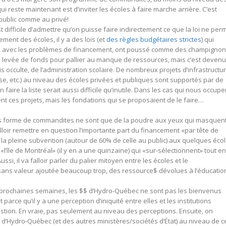
i reste maintenant est d’inviter les écoles à faire marche arrière. C’est
ublic comme au privé!
st difficile d’admettre qu’on puisse faire indirectement ce que la loi ne per
ement des écoles, il y a des lois (et
des règles budgétaires strictes
) qui
, avec les problèmes de financement, ont poussé comme des champignon
 levée de fonds pour pallier au manque de ressources, mais c’est devenu
s occulte, de l’administration scolaire. De nombreux projets d’infrastructu
ase, etc.) au niveau des écoles privées et publiques sont supportés par de
en faire la liste serait aussi difficile qu’inutile. Dans les cas qui nous occupe
t ces projets, mais les fondations qui se proposaient de le faire…
s forme de commandites ne sont que de la poudre aux yeux qui masquen
falloir remettre en question l’importante part du financement «par tête de
e la pleine subvention (autour de 60% de celle au public) aux quelques éco
«l’île de Montréal» (il y en a une quinzaine) qui «sur-sélectionnent» tout en
ssi, il va falloir parler du palier mitoyen entre les écoles et le
sans valeur ajoutée beaucoup trop, des ressource$ dévolues à l’éducatio
s prochaines semaines, les $$ d’Hydro-Québec ne sont pas les bienvenus
 parce qu’il y a une perception d’iniquité entre elles et les institutions
uestion. En vraie, pas seulement au niveau des perceptions. Ensuite, on
 d’Hydro-Québec (et des autres ministères/sociétés d’État) au niveau de c