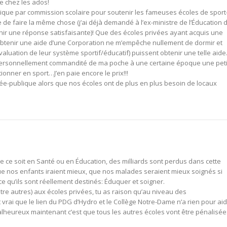
 chez les ados!
que par commission scolaire pour soutenir les fameuses écoles de sport
de faire la même chose (j’ai déjà demandé à l’ex-ministre de l’Éducation 
tenir une réponse satisfaisante)! Que des écoles privées ayant acquis une
btenir une aide d’une Corporation ne m’empêche nullement de dormir et
évaluation de leur système sportif/éducatif) puissent obtenir une telle aid
ai personnellement commandité de ma poche à une certaine époque une pet
ionner en sport…J’en paie encore le prix!!!
ivée-publique alors que nos écoles ont de plus en plus besoin de locaux
ce soit en Santé ou en Éducation, des milliards sont perdus dans cette
e nos enfants iraient mieux, que nos malades seraient mieux soignés si
e qu’ils sont réellement destinés: Éduquer et soigner.
tre autres) aux écoles privées, tu as raison qu’au niveau des
t vrai que le lien du PDG d’Hydro et le Collège Notre-Dame n’a rien pour ai
malheureux maintenant c’est que tous les autres écoles vont être pénalisée