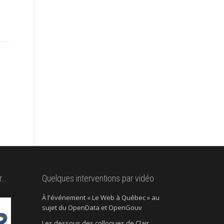
r…
Quelques interventions par vidéo
À l'événement « Le Web à Québec » au
sujet du OpenData et OpenGouv
Les dessous des colloques de Clair