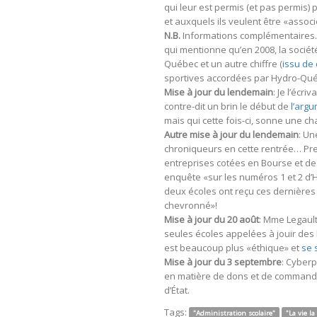
qui leur est permis (et pas permis) p
et auxquels ils veulent être «associ
N.B.
Informations complémentaire
qui mentionne qu’en 2008, la sociét
Québec et un autre chiffre (
issu de 
sportives accordées par Hydro-Québe
Mise à jour du lendemain
: Je l’écriv
contre-dit un brin le début de
l’argu
mais qui cette fois-ci, sonne une ch
Autre mise à jour du lendemain
: Un
chroniqueurs en cette rentrée… Pre
entreprises cotées en Bourse et de
enquête «sur les numéros 1 et 2 d’
deux écoles ont reçu ces dernières 
chevronné»!
Mise à jour du 20 août
: Mme Legault
seules écoles appelées à jouir des
est beaucoup plus «éthique» et
se 
Mise à jour du 3 septembre
: Cyber
en matière de dons et de commandite
d’État.
Tags:
"Administration scolaire"
"La vie la