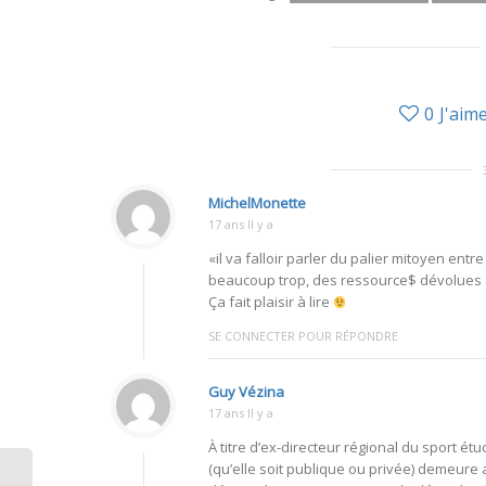
0
J'aim
MichelMonette
17 ans Il y a
«il va falloir parler du palier mitoyen ent
beaucoup trop, des ressource$ dévolues à 
Ça fait plaisir à lire
SE CONNECTER POUR RÉPONDRE
Guy Vézina
17 ans Il y a
À titre d’ex-directeur régional du sport étu
(qu’elle soit publique ou privée) demeure