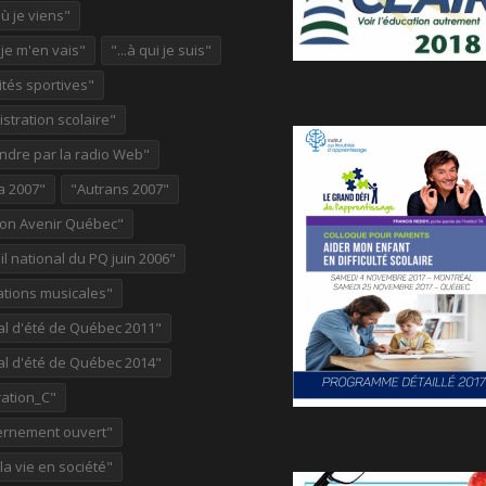
où je viens"
ù je m'en vais"
"...à qui je suis"
ités sportives"
stration scolaire"
ndre par la radio Web"
a 2007"
"Autrans 2007"
ion Avenir Québec"
l national du PQ juin 2006"
ations musicales"
al d'été de Québec 2011"
al d'été de Québec 2014"
ation_C"
rnement ouvert"
 la vie en société"