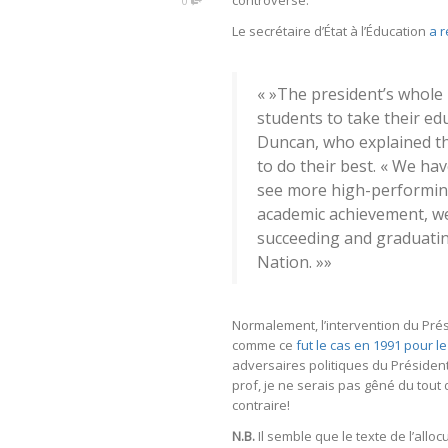
0
Le secrétaire d’État à l’Éducation
a r
« »The president’s whole
students to take their ed
Duncan, who explained t
to do their best. « We ha
see more high-performing
academic achievement, we
succeeding and graduatin
Nation. »»
Normalement, l’intervention du Pré
comme ce
fut le cas en 1991 pour l
adversaires politiques du Président
prof, je ne serais pas gêné du tout
contraire!
N.B.
Il semble que le texte de l’all