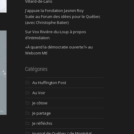
Villard-de-Lans
J'appuie la Fondation Jasmin Roy
Suite au Forum des idées pour le Québec
(avec Christophe Batier)
Sur Vox Rivière-du-Loup à propos
d'intimidation
«À quand la démocratie ouverte?» au
Webcom Mtl
Catégories
Au Huffington Post
Au Voir
Je côtoie
Je partage
Je réfléchis
Journal de Québec / de Montréal