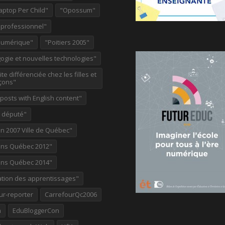
aptop Per Child"
"Opossum"
 professionnel"
Numérique"
"Poitiers 2005"
ogie et nouvelles technologies"
te différenciée chez les filles et
çons"
osts with English content"
e député"
on 2007 Ville de Québec"
ions Québec 2012"
ions Québec 2014"
ation des apprentissages"
ur-reporter
CarrefourQc2006
a
EduBloggerCon