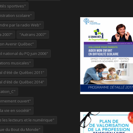
ités sportives"
stration scolaire"
ndre par la radio Web"
a 2007"
"Autrans 2007"
ion Avenir Québec"
l national du PQ juin 2006"
ations musicales"
al d'été de Québec 2011"
al d'été de Québec 2014"
ation_C"
rnement ouvert"
 la vie en société"
re les lecteurs et le numérique"
ue du Bout du Monde"