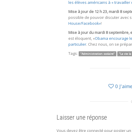
les élèves américains à « travailler 
Mise à jour de 12 h 23, mardi 8 sep
possible de pouvoir discuter avec 
House/Facebook»
!
Mise à jour du mardi 8 septembre, 
est éloquent, «
Obama encourage les
particulier
. Chez nous, on se prép
Tags:
"Administration scolaire"
"La vie la
0
J'aim
Laisser une réponse
Vous devez être connecté pour poster un