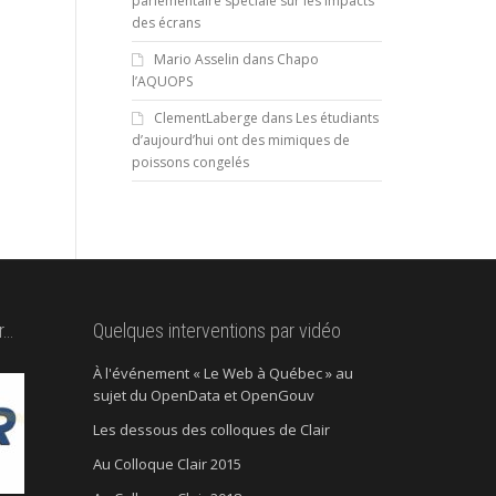
parlementaire spéciale sur les impacts
des écrans
Mario Asselin
dans
Chapo
l’AQUOPS
ClementLaberge
dans
Les étudiants
d’aujourd’hui ont des mimiques de
poissons congelés
r…
Quelques interventions par vidéo
À l'événement « Le Web à Québec » au
sujet du OpenData et OpenGouv
Les dessous des colloques de Clair
Au Colloque Clair 2015