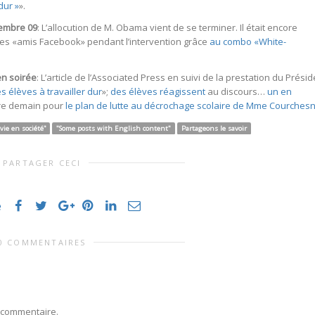
dur »
».
tembre 09
: L’allocution de M. Obama vient de se terminer. Il était encore
ses «amis Facebook» pendant l’intervention grâce
au combo «White-
en soirée
: L’article de l’Associated Press en suivi de la prestation du Présid
 élèves à travailler dur
»;
des élèves réagissent
au discours…
un en
are demain pour
le plan de lutte au décrochage scolaire de Mme Courches
 vie en société"
"Some posts with English content"
Partageons le savoir
PARTAGER CECI
e
0 COMMENTAIRES
 commentaire.