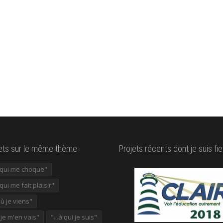
lets sur le même thème
Projets récents dont je suis fie
e qui me choque"
 qui me fait plaisir"
où je viens"
ù je m'en vais"
"...à qui je suis"