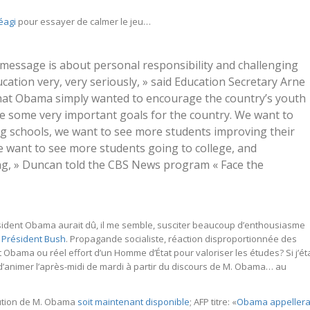
éagi
pour essayer de calmer le jeu…
 message is about personal responsibility and challenging
ucation very, very seriously, » said Education Secretary Arne
hat Obama simply wanted to encourage the country’s youth
ve some very important goals for the country. We want to
 schools, we want to see more students improving their
 want to see more students going to college, and
g, » Duncan told the CBS News program « Face the
sident Obama aurait dû, il me semble, susciter beaucoup d’enthousiasme
e Président Bush
. Propagande socialiste, réaction disproportionnée des
 Obama ou réel effort d’un Homme d’État pour valoriser les études? Si j’ét
 d’animer l’après-midi de mardi à partir du discours de M. Obama… au
ocution de M. Obama
soit maintenant disponible
; AFP titre: «
Obama appeller