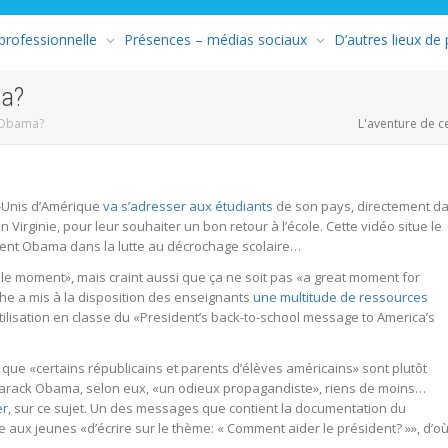
 professionnelle
Présences – médias sociaux
D’autres lieux de
ma?
 Obama?
L'aventure de c
s-Unis d’Amérique
va s’adresser aux étudiants
de son pays, directement d
 Virginie, pour leur souhaiter un bon retour à l’école. Cette vidéo situe le
ident Obama dans la lutte au décrochage scolaire…
e moment», mais craint aussi que ça ne soit pas «a great moment for
nche a mis à la disposition des enseignants
une multitude de ressources
tilisation en classe du «President’s back-to-school message to America’s
que «certains républicains et parents d’élèves américains» sont plutôt
de Barack Obama, selon eux, «un odieux propagandiste», riens de moins…
er
, sur ce sujet. Un des messages que contient la documentation du
aux jeunes «d’écrire sur le thème: « Comment aider le président? »», d’où