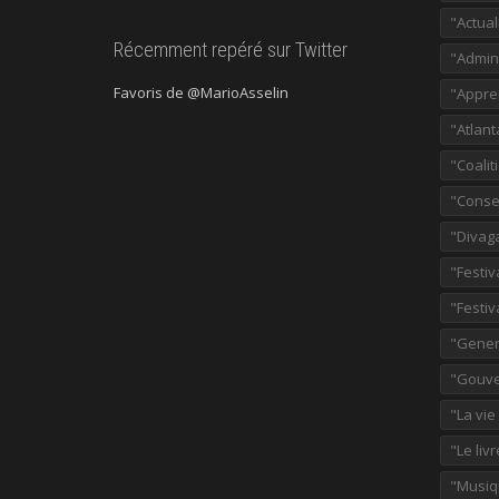
"Actual
Récemment repéré sur Twitter
"Admini
Favoris de @MarioAsselin
"Appre
"Atlant
"Coalit
"Consei
"Divag
"Festiv
"Festiv
"Gener
"Gouve
"La vie
"Le liv
"Musiq