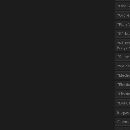
"One L
"Ordre
"Plan 
"Pédag
"Réussi
les gar
"Some p
"Vie d
"Électi
"Élect
"Élect
"Évalu
Blogue
Ciném