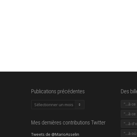
Publications précédentes
Des bil
Publications
"...à c
précédentes
"...à ce
Mes dernières contributions Twitter
"...à d'
"...à o
Tweets de @MarioAsselin