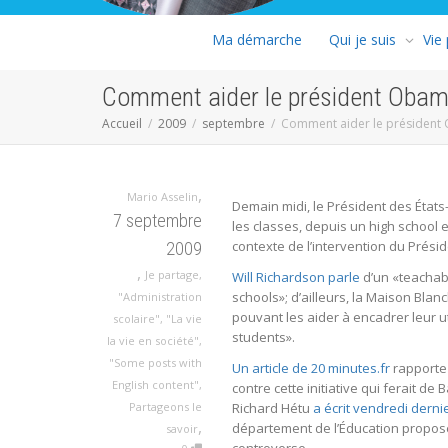
Ma démarche
Qui je suis
Vie
Comment aider le président Oba
Accueil
2009
septembre
Comment aider le président
,
Mario Asselin
Demain midi, le Président des État
7 septembre
les classes, depuis un high school en
contexte de l’intervention du Prés
2009
,
Je partage
,
Will Richardson parle
d’un «teachabl
schools»; d’ailleurs, la Maison Bla
"Administration
pouvant les aider à encadrer leur u
scolaire"
,
"La vie
students».
la vie en société"
,
"Some posts with
Un article de 20 minutes.fr
rapporte 
English content"
,
contre cette initiative qui ferait 
Partageons le
Richard Hétu
a écrit vendredi derni
,
département de l’Éducation propose 
savoir
controverse.