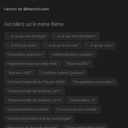
Favoris de @MarioAsselin
Des billets sur le même thème
"...à ce qui me choque"
"...à ce qui me fait plaisir"
"...à d'où je viens"
"...à où je m'en vais"
"...à qui je suis"
"Actualités sportives"
"Administration scolaire"
"Apprendre par la radio Web"
"Atlanta 2007"
"Autrans 2007"
"Coalition Avenir Québec"
"Conseil national du PQ juin 2006"
"Divagations musicales"
"Festival d'été de Québec 2011"
"Festival d'été de Québec 2014"
"Generation_C"
"Gouvernement ouvert"
"La vie la vie en société"
"Le livre les lecteurs et le numérique"
"Musique du Bout du Monde"
"One Laptop Per Child"