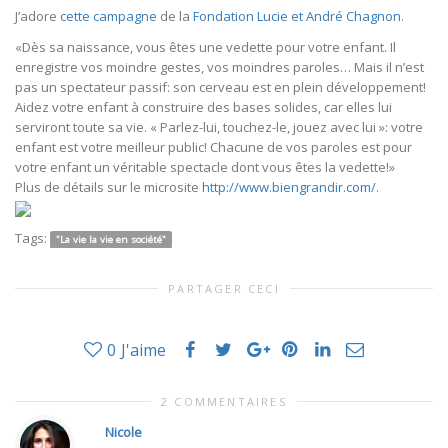
J’adore
cette campagne
de la
Fondation Lucie et André Chagnon
.
«Dès sa naissance, vous êtes une vedette pour votre enfant. Il
enregistre vos moindre gestes, vos moindres paroles… Mais il n’est
pas un spectateur passif: son cerveau est en plein développement!
Aidez votre enfant à construire des bases solides, car elles lui
serviront toute sa vie. « Parlez-lui, touchez-le, jouez avec lui »: votre
enfant est votre meilleur public! Chacune de vos paroles est pour
votre enfant un véritable spectacle dont vous êtes la vedette!»
Plus de détails sur le microsite
http://www.biengrandir.com/
.
Tags:
"La vie la vie en société"
PARTAGER CECI
0
J'aime
2 COMMENTAIRES
Nicole