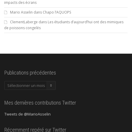
impacts des écrans
Mario Asselin
dans
Chapo l’AQUOPS
ClementLaberge
dans
Les étudiants d’aujourd’hui ont des mimiques
de poissons congelés
Publications précédentes
Publications
précédentes
Mes dernières contributions Twitter
Tweets de @MarioAsselin
Récemment repéré sur Twitter