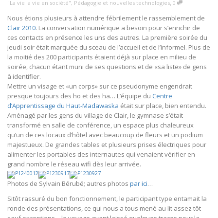
,
"La vie la vie en société"
,
Pédagogie et nouvelles technologies
0
Nous étions plusieurs à attendre fébrilement le rassemblement de
Clair 2010
. La conversation numérique a besoin pour s’enrichir de
ces contacts en présence les uns des autres. La première soirée du
jeudi soir était marquée du sceau de l’accueil et de l’informel. Plus de
la moitié des 200 participants étaient déjà sur place en milieu de
soirée, chacun étant muni de ses questions et de «sa liste» de gens
à identifier.
Mettre un visage et «un corps» sur ce pseudonyme engendrait
presque toujours des ho et des ha… L’équipe du
Centre
d’Apprentissage du Haut-Madawaska
était sur place, bien entendu.
Aménagé par les gens du village de Clair, le gymnase s’était
transformé en salle de conférence, un espace plus chaleureux
qu’un de ces locaux d’hôtel avec beaucoup de fleurs et un podium
majestueux. De grandes tables et plusieurs prises électriques pour
alimenter les portables des internautes qui venaient vérifier en
grand nombre le réseau wifi dès leur arrivée.
Photos de Sylvain Bérubé; autres photos
par ici
…
Sitôt rassuré du bon fonctionnement, le participant type entamait la
ronde des présentations, ce qui nous a tous mené au lit assez tôt –