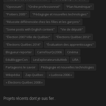
"Opossum"
"Ordre professionnel"
"Plan Numérique"
"Poitiers 2005"
"Pédagogie et nouvelles technologies"
"Réussite différenciée chez les filles et les garçons"
"Some posts with English content"
"Vie de député"
"Élection 2007 Ville de Québec"
"Élections Québec 2012"
"Élections Québec 2014"
"Évaluation des apprentissages"
Blogueur-reporter
CarrefourQc2006
Cinéma
EduBloggerCon
LesExplorateursduWeb
LIfIA
Partageons le savoir
Pédagogie et nouvelles technologies
Wikipédia
Zap-Québec
« Ludovia 2006 »
« Élections-Québec 2008 »
Projets récents dont je suis fier…