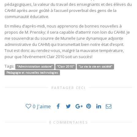
pédagogiques, la valeur du travail des enseignants et des élèves du
CAHM après avoir goûté à l’accueil proverbial des gens de la
communauté éducative.
En milieu d’après-midi, nous apprenons de bonnes nouvelles à
propos de M. Prensky; il sera capable d’atterrir non loin du CAHM. Je
me souviendrai du sourire de Murielle (une dynamique adjointe
administrative du CAHM) qui transmettait bien notre état d’esprit.
Tout est donc au rendez-vous, malgré la mauvaise température,
pour que l’événement Clair 2010 soit un succès!
Tags:
"Administration scolaire"
"Clair 2010"
"La vie la vie en société"
Pédagogie et nouvelles technologies
PARTAGER CECI
0
J'aime
0 COMMENTAIRES