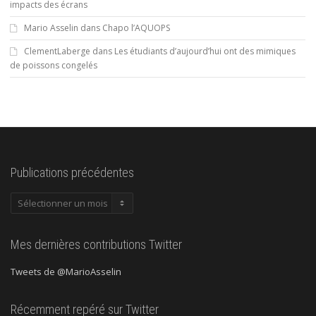
impacts des écrans
Mario Asselin
dans
Chapo l’AQUOPS
ClementLaberge
dans
Les étudiants d’aujourd’hui ont des mimiques
de poissons congelés
Publications précédentes
Publications
précédentes
Mes dernières contributions Twitter
Tweets de @MarioAsselin
Récemment repéré sur Twitter