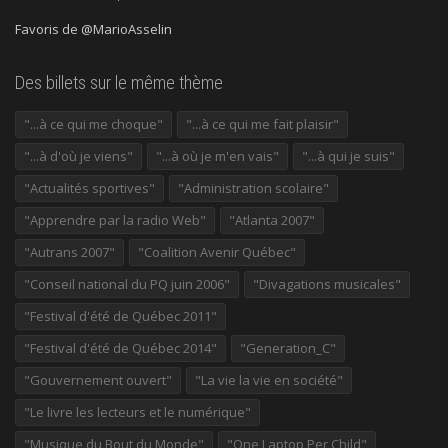
Favoris de @MarioAsselin
Des billets sur le même thème
"...à ce qui me choque"
"...à ce qui me fait plaisir"
"...à d'où je viens"
"...à où je m'en vais"
"...à qui je suis"
"Actualités sportives"
"Administration scolaire"
"Apprendre par la radio Web"
"Atlanta 2007"
"Autrans 2007"
"Coalition Avenir Québec"
"Conseil national du PQ juin 2006"
"Divagations musicales"
"Festival d'été de Québec 2011"
"Festival d'été de Québec 2014"
"Generation_C"
"Gouvernement ouvert"
"La vie la vie en société"
"Le livre les lecteurs et le numérique"
"Musique du Bout du Monde"
"One Laptop Per Child"