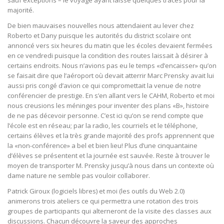
sauf exceptions – le voyage ayant laissé quelques traces pour la
majorité.
De bien mauvaises nouvelles nous attendaient au lever chez
Roberto et Dany puisque les autorités du district scolaire ont
annoncé vers six heures du matin que les écoles devaient fermées
en ce vendredi puisque la condition des routes laissait à désirer à
certains endroits. Nous n’avions pas eu le temps «d’encaisser» qu’on
se faisait dire que l’aéroport où devait atterrir Marc Prensky avait lui
aussi pris congé d’avion ce qui compromettait la venue de notre
conférencier de prestige. En s’en allant vers le CAHM, Roberto et moi
nous creusions les méninges pour inventer des plans «B», histoire
de ne pas décevoir personne. C’est ici qu’on se rend compte que
l’école est en réseau; par la radio, les courriels et le téléphone,
certains élèves et la très grande majorité des profs apprennent que
la «non-conférence» a bel et bien lieu! Plus d’une cinquantaine
d’élèves se présentent et la journée est sauvée. Reste à trouver le
moyen de transporter M. Prensky jusqu’à nous dans un contexte où
dame nature ne semble pas vouloir collaborer.
Patrick Giroux (logiciels libres) et moi (les outils du Web 2.0)
animerons trois ateliers ce qui permettra une rotation des trois
groupes de participants qui alterneront de la visite des classes aux
discussions. Chacun découvre la saveur des approches