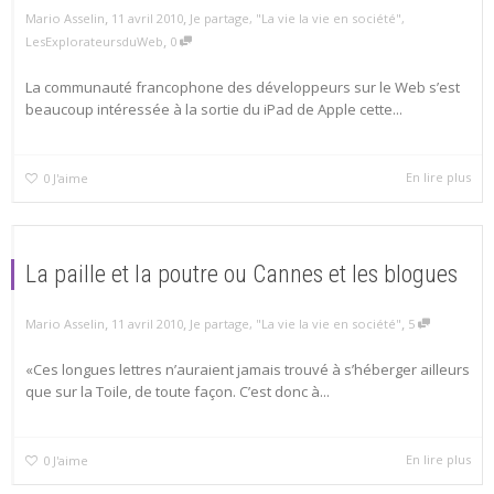
,
,
Mario Asselin
11 avril 2010
Je partage
,
"La vie la vie en société"
,
,
LesExplorateursduWeb
0
La communauté francophone des développeurs sur le Web s’est
beaucoup intéressée à la sortie du iPad de Apple cette...
En lire plus
0
J'aime
La paille et la poutre ou Cannes et les blogues
,
,
,
Mario Asselin
11 avril 2010
Je partage
,
"La vie la vie en société"
5
«Ces longues lettres n’auraient jamais trouvé à s’héberger ailleurs
que sur la Toile, de toute façon. C’est donc à...
En lire plus
0
J'aime