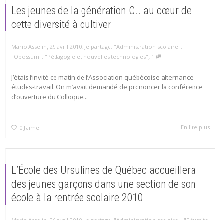
Les jeunes de la génération C… au cœur de
cette diversité à cultiver
,
,
Mario Asselin
29 avril 2010
Je partage
,
"Administration scolaire"
,
,
"Opossum"
,
"Pédagogie et nouvelles technologies"
1
J’étais l’invité ce matin de l’Association québécoise alternance
études-travail. On m’avait demandé de prononcer la conférence
d’ouverture du Colloque...
En lire plus
0
J'aime
L’École des Ursulines de Québec accueillera
des jeunes garçons dans une section de son
école à la rentrée scolaire 2010
,
,
Mario Asselin
26 avril 2010
Je partage
,
"Administration scolaire"
,
"Réussite