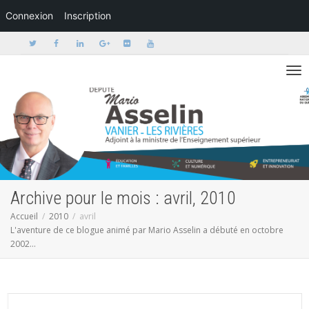
Connexion
Inscription
Activer/dé
Archive pour le mois : avril, 2010
Accueil
2010
avril
L'aventure de ce blogue animé par Mario Asselin a débuté en octobre
2002...