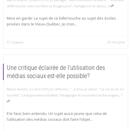
,
différenciée chez les filles et les garçons"
,
Partageons le savoir
0
Mise en garde: Le sujet de ce billet touche au sujet des écoles
privées dans le Vieux-Québec. Je crois...
En lire plus
0
J'aime
Une critique éclairée de l’utilisation des
médias sociaux est-elle possible?
,
,
Mario Asselin
21 avril 2010
Je réfléchis
,
"...à d'où je viens"
,
"La vie la vie en
,
société"
,
LesExplorateursduWeb
,
Pédagogie et nouvelles technologies
7
Il le faut, bien entendu. Un sujet aussi jeune que celui de
l’utilisation des médias sociaux doit faire l’objet...