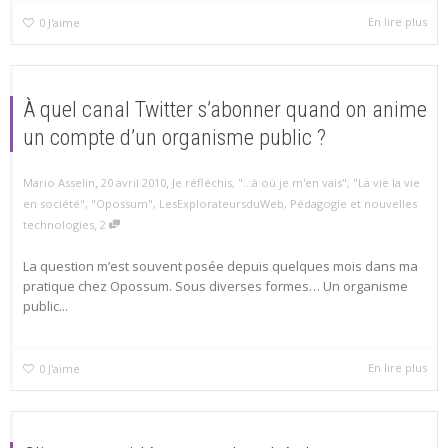
En lire plus
0
J'aime
À quel canal Twitter s’abonner quand on anime
un compte d’un organisme public ?
,
,
Mario Asselin
20 avril 2010
Je réfléchis
,
"...à où je m'en vais"
,
"La vie la vie
en société"
,
"Opossum"
,
LesExplorateursduWeb
,
Pédagogie et nouvelles
,
technologies
2
La question m’est souvent posée depuis quelques mois dans ma
pratique chez Opossum. Sous diverses formes… Un organisme
public...
En lire plus
0
J'aime