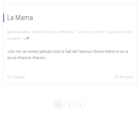
La Mama
,
,
Mario Asselin
10 avril 2010
Je réfléchis
,
"...à d'où je viens"
,
"La vie la vie en
,
société"
0
«On ne se remet jamais tout à fait de l’amour d’une mère si on a
eu la chance d’avoir...
En lire plus
0
J'aime
1
2
»