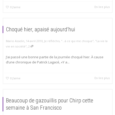
En lire plus
0
J'aime
Choqué hier, apaisé aujourd’hui
,
,
Mario Asselin
14 avril 2010
Je réfléchis
,
"...à ce qui me choque"
,
"La vie la
,
vie en société"
2
J’ai passé une bonne partie de la journée choqué hier. À cause
d’une chronique de Patrick Lagacé, «Y a...
En lire plus
0
J'aime
Beaucoup de gazouillis pour Chirp cette
semaine à San Francisco