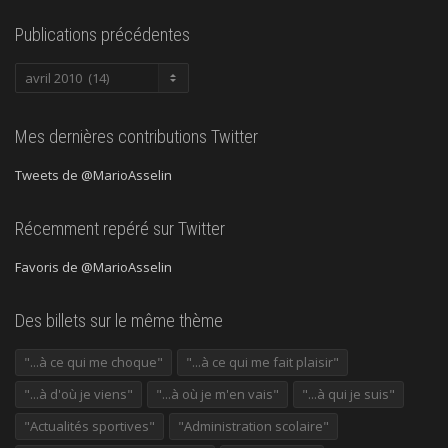
Publications précédentes
Publications
précédentes
Mes dernières contributions Twitter
Tweets de @MarioAsselin
Récemment repéré sur Twitter
Favoris de @MarioAsselin
Des billets sur le même thème
"...à ce qui me choque"
"...à ce qui me fait plaisir"
"...à d'où je viens"
"...à où je m'en vais"
"...à qui je suis"
"Actualités sportives"
"Administration scolaire"