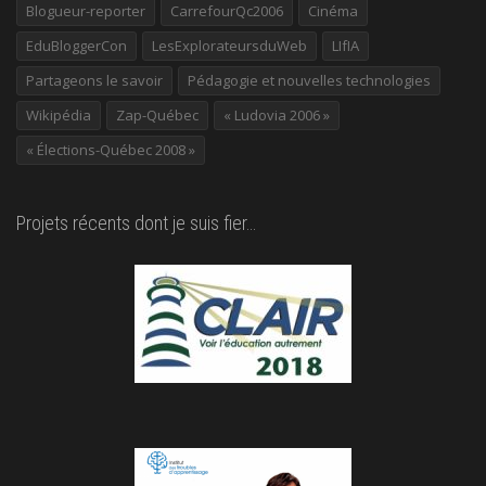
Blogueur-reporter
CarrefourQc2006
Cinéma
EduBloggerCon
LesExplorateursduWeb
LIfIA
Partageons le savoir
Pédagogie et nouvelles technologies
Wikipédia
Zap-Québec
« Ludovia 2006 »
« Élections-Québec 2008 »
Projets récents dont je suis fier…