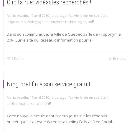
Clip ta rue: vidéastes recherchés !
,
,
Mario Asselin
19 avril 2010
Je partage
,
"La vie la vie en société"
,
,
"Opossum"
,
Pédagogie et nouvelles technologies
0
Dans son communiqué, la Ville de Québec parle de «Toponymie
2.0». Sur le site du Réseau d’information pour la...
En lire plus
0
J'aime
Ning met fin à son service gratuit
,
,
Mario Asselin
17 avril 2010
Je partage
,
"La vie la vie en société"
,
,
LesExplorateursduWeb
2
Cette nouvelle circule depuis deux jours sur les réseaux
numériques. La revue Wired titrait «Ning Fails at Free Social...