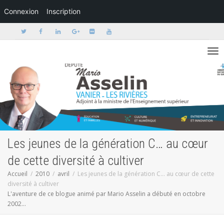
Connexion
Inscription
Activer/dé
Les jeunes de la génération C… au cœur
de cette diversité à cultiver
Accueil
2010
avril
Les jeunes de la génération C… au cœur de cette
diversité à cultiver
L'aventure de ce blogue animé par Mario Asselin a débuté en octobre
2002...