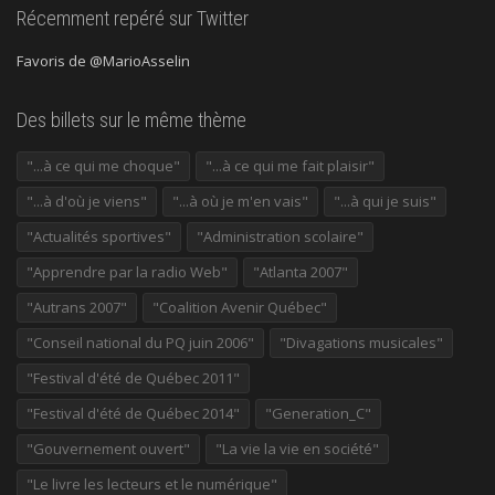
Récemment repéré sur Twitter
Favoris de @MarioAsselin
Des billets sur le même thème
"...à ce qui me choque"
"...à ce qui me fait plaisir"
"...à d'où je viens"
"...à où je m'en vais"
"...à qui je suis"
"Actualités sportives"
"Administration scolaire"
"Apprendre par la radio Web"
"Atlanta 2007"
"Autrans 2007"
"Coalition Avenir Québec"
"Conseil national du PQ juin 2006"
"Divagations musicales"
"Festival d'été de Québec 2011"
"Festival d'été de Québec 2014"
"Generation_C"
"Gouvernement ouvert"
"La vie la vie en société"
"Le livre les lecteurs et le numérique"