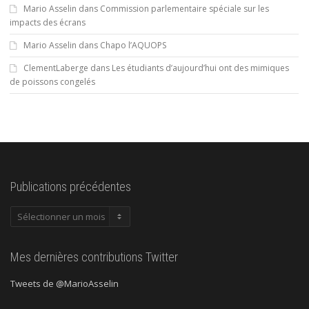
Mario Asselin
dans
Commission parlementaire spéciale sur les
impacts des écrans
Mario Asselin
dans
Chapo l’AQUOPS
ClementLaberge
dans
Les étudiants d’aujourd’hui ont des mimiques
de poissons congelés
Publications précédentes
Publications
précédentes
Mes dernières contributions Twitter
Tweets de @MarioAsselin