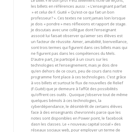
Le billet « le bon prof » est tellement riche de leçons,
les billets en références aussi : « L’enseignant parfait
» et celui de F. Guité « Qu’est-ce qui fait un bon
professeur? ». Ces textes ne sont jamais loin lorsque
je dois « pondre » mes réflexions et rapport de stage.
Je discutais avec une collègue dont l’enseignant
associé lui faisait observer qu’aimer ses élèves est
un facteur de réussite. Aimer, amabilité, bienveillance,
sont trois termes qui figurent dans ces billets mais qui
ne figurent pas dans les compétences du Mels.
D’autre part, j’ai participé à un cours sur les
technologies et l’enseignement, mais je dois dire
qu’en dehors de ce cours, peu de cours dans notre
programme font place à ces technologies. C’est grâce
à vos billets et surtout le flux de nouvelles de Relief
(F.Guité) que je demeure à l’affût des possibilités
qu’offrent ces outils . Quoique j’observe tout de même
quelques bémols à ces technologies, la
cyberdépendance, le désintérêt de certains élèves
face à des enseignants chevronnés parce que les
notes sont disponibles en Power point, le facebook
dasn les classes. Le « nouveau capital social » des
réseaux sociaux web, pour employer un terme de