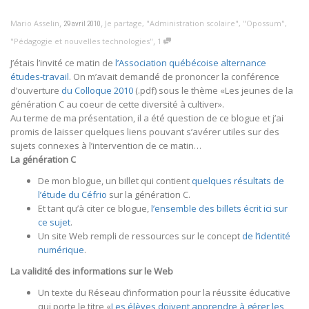
,
,
Mario Asselin
Je partage
,
"Administration scolaire"
,
"Opossum"
,
29 avril 2010
,
"Pédagogie et nouvelles technologies"
1
J’étais l’invité ce matin de
l’Association québécoise alternance
études-travail
. On m’avait demandé de prononcer la conférence
d’ouverture
du Colloque 2010
(.pdf) sous le thème «Les jeunes de la
génération C au coeur de cette diversité à cultiver».
Au terme de ma présentation, il a été question de ce blogue et j’ai
promis de laisser quelques liens pouvant s’avérer utiles sur des
sujets connexes à l’intervention de ce matin…
La génération C
De mon blogue, un billet qui contient
quelques résultats de
l’étude du Céfrio
sur la génération C.
Et tant qu’à citer ce blogue,
l’ensemble des billets écrit ici sur
ce sujet
.
Un site Web rempli de ressources sur le concept
de l’identité
numérique
.
La validité des informations sur le Web
Un texte du Réseau d’information pour la réussite éducative
qui porte le titre «
Les élèves doivent apprendre à gérer les