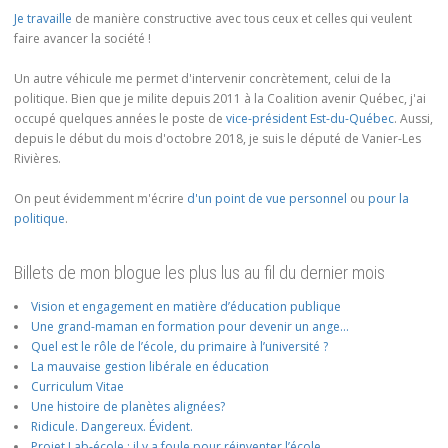
Je travaille
de manière constructive avec tous ceux et celles qui veulent
faire avancer la société !
Un autre véhicule me permet d'intervenir concrètement, celui de la
politique. Bien que je milite depuis 2011 à la Coalition avenir Québec, j'ai
occupé quelques années le poste de
vice-président Est-du-Québec
. Aussi,
depuis le début du mois d'octobre 2018, je suis le député de Vanier-Les
Rivières.
On peut évidemment m'écrire
d'un point de vue personnel
ou
pour la
politique
.
Billets de mon blogue les plus lus au fil du dernier mois
Vision et engagement en matière d’éducation publique
Une grand-maman en formation pour devenir un ange…
Quel est le rôle de l’école, du primaire à l’université ?
La mauvaise gestion libérale en éducation
Curriculum Vitae
Une histoire de planètes alignées?
Ridicule. Dangereux. Évident.
Projet Lab-école : il y a foule pour réinventer l’école