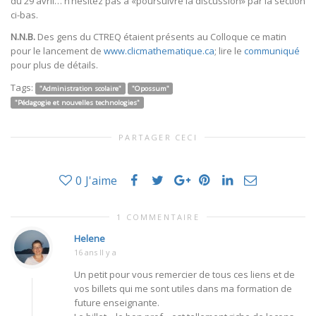
du 29 avril… n’hésitez pas à «poursuivre la discussion» par la section
ci-bas.
N.N.B.
Des gens du CTREQ étaient présents au Colloque ce matin
pour le lancement de
www.clicmathematique.ca
; lire le
communiqué
pour plus de détails.
Tags:
"Administration scolaire"
"Opossum"
"Pédagogie et nouvelles technologies"
PARTAGER CECI
0
J'aime
1 COMMENTAIRE
Helene
16 ans Il y a
Un petit pour vous remercier de tous ces liens et de
vos billets qui me sont utiles dans ma formation de
future enseignante.