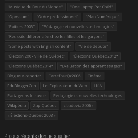
"Musique du Bout du Monde"
"One Laptop Per Child"
"Opossum"
"Ordre professionnel"
"Plan Numérique"
"Poitiers 2005"
"Pédagogie et nouvelles technologies"
"Réussite différenciée chez les filles et les garçons"
"Some posts with English content"
"Vie de député"
"Élection 2007 Ville de Québec"
"Élections Québec 2012"
"Élections Québec 2014"
"Évaluation des apprentissages"
Blogueur-reporter
CarrefourQc2006
Cinéma
EduBloggerCon
LesExplorateursduWeb
LIfIA
Partageons le savoir
Pédagogie et nouvelles technologies
Wikipédia
Zap-Québec
« Ludovia 2006 »
« Élections-Québec 2008 »
Projets récents dont je suis fier…