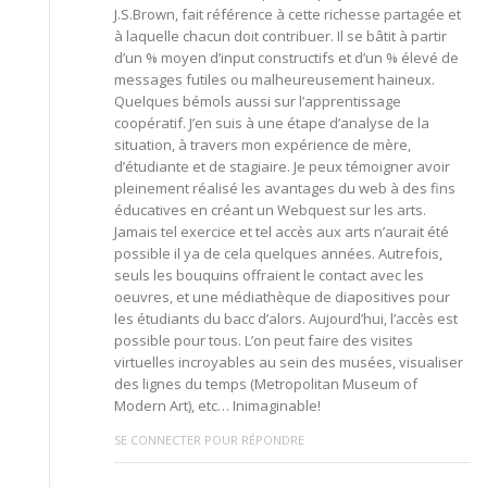
J.S.Brown, fait référence à cette richesse partagée et
à laquelle chacun doit contribuer. Il se bâtit à partir
d’un % moyen d’input constructifs et d’un % élevé de
messages futiles ou malheureusement haineux.
Quelques bémols aussi sur l’apprentissage
coopératif. J’en suis à une étape d’analyse de la
situation, à travers mon expérience de mère,
d’étudiante et de stagiaire. Je peux témoigner avoir
pleinement réalisé les avantages du web à des fins
éducatives en créant un Webquest sur les arts.
Jamais tel exercice et tel accès aux arts n’aurait été
possible il ya de cela quelques années. Autrefois,
seuls les bouquins offraient le contact avec les
oeuvres, et une médiathèque de diapositives pour
les étudiants du bacc d’alors. Aujourd’hui, l’accès est
possible pour tous. L’on peut faire des visites
virtuelles incroyables au sein des musées, visualiser
des lignes du temps (Metropolitan Museum of
Modern Art), etc… Inimaginable!
SE CONNECTER POUR RÉPONDRE