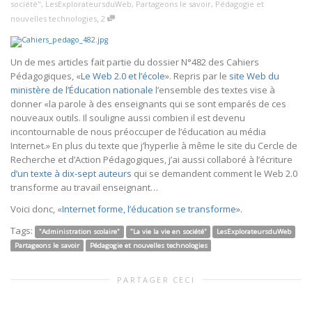
société"
,
LesExplorateursduWeb
,
Partageons le savoir
,
Pédagogie et
,
nouvelles technologies
2
Un de mes articles fait partie du dossier N°482 des Cahiers
Pédagogiques, «
Le Web 2.0 et l’école
». Repris par le
site Web du
ministère de l’Éducation nationale
l’ensemble des textes vise à
donner «la parole à des enseignants qui se sont emparés de ces
nouveaux outils. Il souligne aussi combien il est devenu
incontournable de nous préoccuper de l’éducation au média
Internet.» En plus du texte que j’hyperlie à même le site du Cercle de
Recherche et d’Action Pédagogiques, j’ai aussi collaboré à l’écriture
d’un texte à dix-sept auteurs
qui se demandent comment le Web 2.0
transforme au travail enseignant…
Voici donc, «
Internet forme, l’éducation se transforme
».
Tags:
"Administration scolaire"
"La vie la vie en société"
LesExplorateursduWeb
Partageons le savoir
Pédagogie et nouvelles technologies
PARTAGER CECI