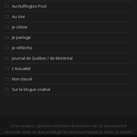
Au Huffington Post
Au Voir
Je côtoie
Je partage
Je réfléchis
Journal de Québec / de Montréal
L'Actualité
Non classé
Sur le blogue coalisé
Si les propos, opinions et prises de position de ce site peuvent
coïncider avec ce que privilégie le parti pour lequel je milite, je certifie