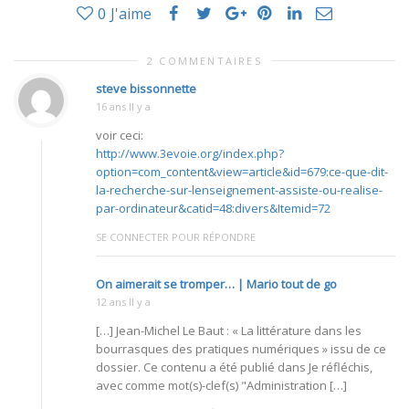
0
J'aime
2 COMMENTAIRES
steve bissonnette
16 ans Il y a
voir ceci:
http://www.3evoie.org/index.php?
option=com_content&view=article&id=679:ce-que-dit-
la-recherche-sur-lenseignement-assiste-ou-realise-
par-ordinateur&catid=48:divers&Itemid=72
SE CONNECTER POUR RÉPONDRE
On aimerait se tromper… | Mario tout de go
12 ans Il y a
[…] Jean-Michel Le Baut : « La littérature dans les
bourrasques des pratiques numériques » issu de ce
dossier. Ce contenu a été publié dans Je réfléchis,
avec comme mot(s)-clef(s) "Administration […]