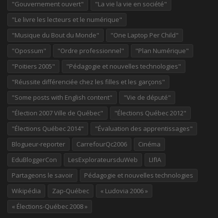
"Gouvernement ouvert"
"La vie la vie en société"
"Le livre les lecteurs et le numérique"
"Musique du Bout du Monde"
"One Laptop Per Child"
"Opossum"
"Ordre professionnel"
"Plan Numérique"
"Poitiers 2005"
"Pédagogie et nouvelles technologies"
"Réussite différenciée chez les filles et les garçons"
"Some posts with English content"
"Vie de député"
"Élection 2007 Ville de Québec"
"Élections Québec 2012"
"Élections Québec 2014"
"Évaluation des apprentissages"
Blogueur-reporter
CarrefourQc2006
Cinéma
EduBloggerCon
LesExplorateursduWeb
LIfIA
Partageons le savoir
Pédagogie et nouvelles technologies
Wikipédia
Zap-Québec
« Ludovia 2006 »
« Élections-Québec 2008 »