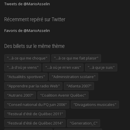
Tweets de @MarioAsselin
Récemment repéré sur Twitter
Favoris de @MarioAsselin
Des billets sur le même thème
"...à ce qui me choque"
"...à ce qui me fait plaisir"
"...à d'où je viens"
"...à où je m'en vais"
"...à qui je suis"
"Actualités sportives"
"Administration scolaire"
"Apprendre par la radio Web"
"Atlanta 2007"
"Autrans 2007"
"Coalition Avenir Québec"
"Conseil national du PQ juin 2006"
"Divagations musicales"
"Festival d'été de Québec 2011"
"Festival d'été de Québec 2014"
"Generation_C"