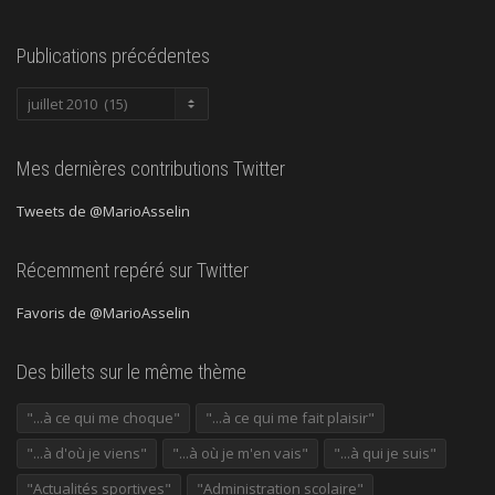
Publications précédentes
Publications
précédentes
Mes dernières contributions Twitter
Tweets de @MarioAsselin
Récemment repéré sur Twitter
Favoris de @MarioAsselin
Des billets sur le même thème
"...à ce qui me choque"
"...à ce qui me fait plaisir"
"...à d'où je viens"
"...à où je m'en vais"
"...à qui je suis"
"Actualités sportives"
"Administration scolaire"