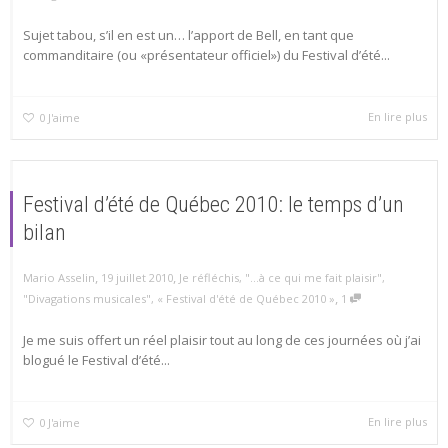
Sujet tabou, s’il en est un… l’apport de Bell, en tant que
commanditaire (ou «présentateur officiel») du Festival d’été...
En lire plus
0
J'aime
Festival d’été de Québec 2010: le temps d’un
bilan
,
,
Mario Asselin
19 juillet 2010
Je réfléchis
,
"...à ce qui me fait plaisir"
,
,
"Divagations musicales"
,
« Festival d'été de Québec 2010 »
1
Je me suis offert un réel plaisir tout au long de ces journées où j’ai
blogué le Festival d’été...
En lire plus
0
J'aime