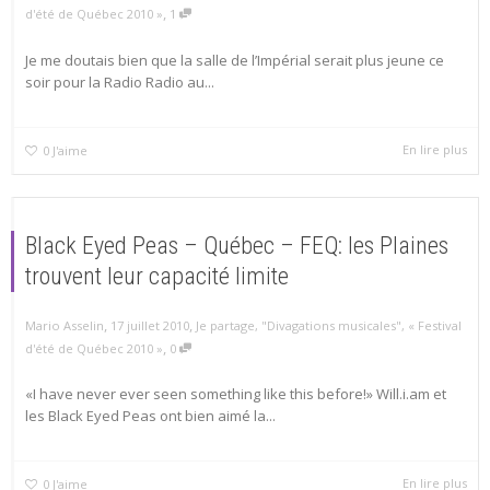
,
d'été de Québec 2010 »
1
Je me doutais bien que la salle de l’Impérial serait plus jeune ce
soir pour la Radio Radio au...
En lire plus
0
J'aime
Black Eyed Peas – Québec – FEQ: les Plaines
trouvent leur capacité limite
,
,
Mario Asselin
17 juillet 2010
Je partage
,
"Divagations musicales"
,
« Festival
,
d'été de Québec 2010 »
0
«I have never ever seen something like this before!» Will.i.am et
les Black Eyed Peas ont bien aimé la...
En lire plus
0
J'aime