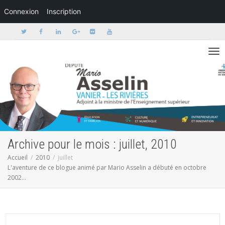
Connexion
Inscription
Activer/dé
Archive pour le mois : juillet, 2010
Accueil
2010
juillet
L'aventure de ce blogue animé par Mario Asselin a débuté en octobre
2002...