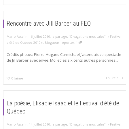
Rencontre avec Jill Barber au FEQ
,
,
Mario Asselin
16 juillet 2010
Je partage
,
"Divagations musicales"
,
« Festival
,
d'été de Québec 2010 »
,
Blogueur-reporter
1
Crédits photos: Pierre-Hugues Carmichael J’attendais ce spectacle
de Jill Barber avec envie. Moi et les six cents autres personnes...
En lire plus
0
J'aime
La poésie, Elisapie Isaac et le Festival d’été de
Québec
,
,
Mario Asselin
14 juillet 2010
Je partage
,
"Divagations musicales"
,
« Festival