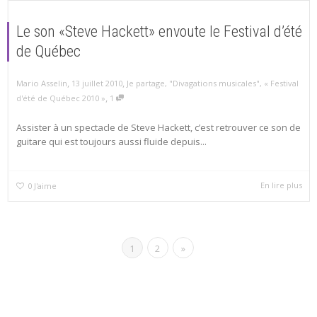
Le son «Steve Hackett» envoute le Festival d’été
de Québec
,
,
Mario Asselin
13 juillet 2010
Je partage
,
"Divagations musicales"
,
« Festival
,
d'été de Québec 2010 »
1
Assister à un spectacle de Steve Hackett, c’est retrouver ce son de
guitare qui est toujours aussi fluide depuis...
En lire plus
0
J'aime
1
2
»