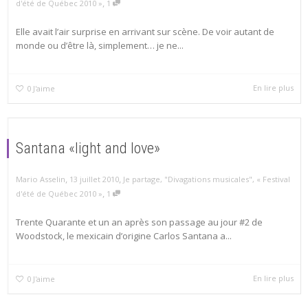
,
d'été de Québec 2010 »
1
Elle avait l’air surprise en arrivant sur scène. De voir autant de
monde ou d’être là, simplement… je ne...
En lire plus
0
J'aime
Santana «light and love»
,
,
Mario Asselin
13 juillet 2010
Je partage
,
"Divagations musicales"
,
« Festival
,
d'été de Québec 2010 »
1
Trente Quarante et un an après son passage au jour #2 de
Woodstock, le mexicain d’origine Carlos Santana a...
En lire plus
0
J'aime