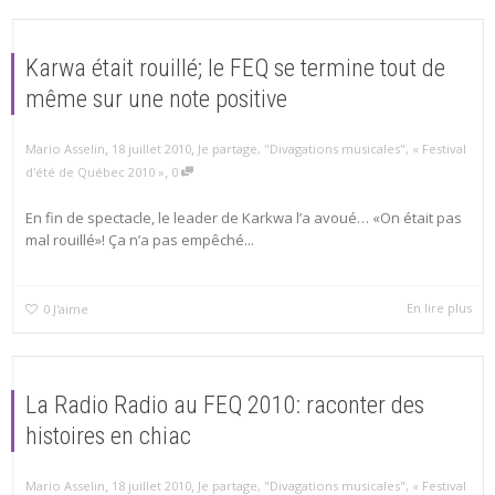
Karwa était rouillé; le FEQ se termine tout de
même sur une note positive
,
,
Mario Asselin
18 juillet 2010
Je partage
,
"Divagations musicales"
,
« Festival
,
d'été de Québec 2010 »
0
En fin de spectacle, le leader de Karkwa l’a avoué… «On était pas
mal rouillé»! Ça n’a pas empêché...
En lire plus
0
J'aime
La Radio Radio au FEQ 2010: raconter des
histoires en chiac
,
,
Mario Asselin
18 juillet 2010
Je partage
,
"Divagations musicales"
,
« Festival