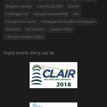
Blogueur-reporter
CarrefourQc2006
Cinéma
EduBloggerCon
LesExplorateursduWeb
LIfIA
Partageons le savoir
Pédagogie et nouvelles technologies
Wikipédia
Zap-Québec
« Ludovia 2006 »
« Élections-Québec 2008 »
Projets récents dont je suis fier…