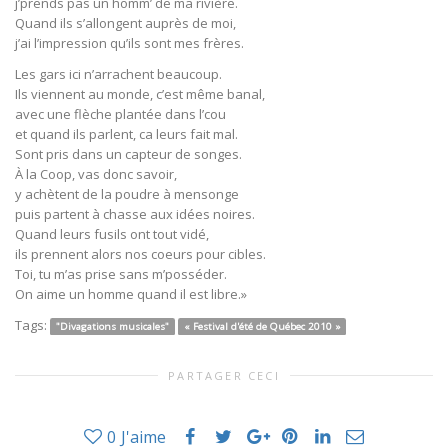
j’prends pas un homm’ de ma rivière.
Quand ils s’allongent auprès de moi,
j’ai l’impression qu’ils sont mes frères.
Les gars ici n’arrachent beaucoup.
Ils viennent au monde, c’est même banal,
avec une flèche plantée dans l’cou
et quand ils parlent, ca leurs fait mal.
Sont pris dans un capteur de songes.
À la Coop, vas donc savoir,
y achètent de la poudre à mensonge
puis partent à chasse aux idées noires.
Quand leurs fusils ont tout vidé,
ils prennent alors nos coeurs pour cibles.
Toi, tu m’as prise sans m’posséder.
On aime un homme quand il est libre.»
Tags:
"Divagations musicales"
« Festival d'été de Québec 2010 »
PARTAGER CECI
0
J'aime