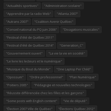
"Actualités sportives"
"Administration scolaire"
"Apprendre par la radio Web"
"Atlanta 2007"
"Autrans 2007"
"Coalition Avenir Québec"
"Conseil national du PQ juin 2006"
"Divagations musicales"
"Festival d'été de Québec 2011"
"Festival d'été de Québec 2014"
"Generation_C"
"Gouvernement ouvert"
"La vie la vie en société"
"Le livre les lecteurs et le numérique"
"Musique du Bout du Monde"
"One Laptop Per Child"
"Opossum"
"Ordre professionnel"
"Plan Numérique"
"Poitiers 2005"
"Pédagogie et nouvelles technologies"
"Réussite différenciée chez les filles et les garçons"
"Some posts with English content"
"Vie de député"
"Élection 2007 Ville de Québec"
"Élections Québec 2012"