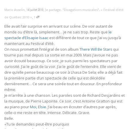
,
,
Mario Asselin
Je partage
,
"Divagations musicales"
,
« Festival d'été
14 juillet 2010
,
de Québec 2010 »
1
Elle avait l’air surprise en arrivant sur scène. De voir autant de
monde ou d’être là, simplement… je ne sais trop. Reste que
le
spectacle d’Elisapie Isaac
est différent de tout ce que j’ai vu jusqu’à
maintenant au Festival d’été.
On nous promettait l’intégral de son album
There Will Be Stars
qui
tourne pas mal depuis sa sortie en mai 2009. Mais j’avoue ne pas
avoir écouté beaucoup. Ce soir, je suis parmi les spectateurs par
curiosité. J’ai le goût de la voir. J’ai le goût de l’entendre. Elle vient de
dire qu’elle pense beaucoup ce soir à Lhasa De Sela; elle a déjà fait
la première partie d’un spectacle de celle qui est décédée
dernièrement… Ce sera une soirée tout en douceur. En profondeur
même.
Je m’arrête à une chanson. Les paroles sont de Richard Desjardins et
la musique, de Pierre Lapointe. Ce soir, c’est Antoine Gratton qui est
au piano pour
Moi, Elsie
. J’ai beau en écouter d’autres par après,
celle-ci me reste en tête. Intense. Délicate. Grave.
Belle.
«Tu te demandes peut-être pourquoi