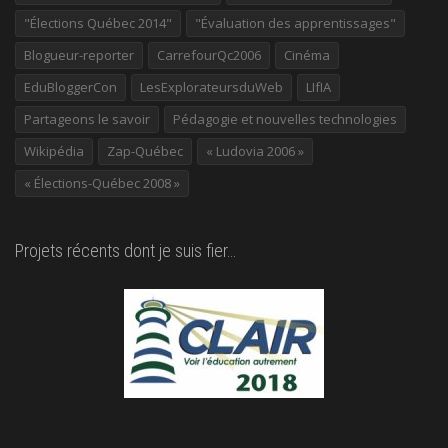
"Élections Québec 2014"
"Évaluation des apprentissages"
Blogueur-reporter
CarrefourQc2006
Cinéma
EduBloggerCon
LesExplorateursduWeb
LIfIA
Partageons le savoir
Pédagogie et nouvelles technologies
Wikipédia
Zap-Québec
« Ludovia 2006 »
« Élections-Québec 2008 »
Projets récents dont je suis fier…