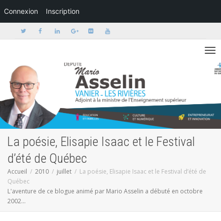
Connexion
Inscription
Activer/dé
La poésie, Elisapie Isaac et le Festival
d’été de Québec
Accueil
2010
juillet
La poésie, Elisapie Isaac et le Festival d’été de
Québec
L'aventure de ce blogue animé par Mario Asselin a débuté en octobre
2002...