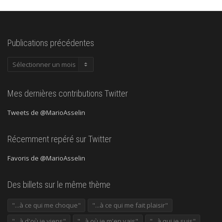
Publications précédentes
Publications
précédentes
Mes dernières contributions Twitter
Tweets de @MarioAsselin
Récemment repéré sur Twitter
Favoris de @MarioAsselin
Des billets sur le même thème
"...à ce qui me choque"
"...à ce qui me fait plaisir"
"...à d'où je viens"
"...à où je m'en vais"
"...à qui je suis"