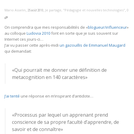
,
,
,
Mario Asselin
Je partage
,
"Pédagogie et nouvelles technologies"
0
25 août 2010
On comprendra que mes responsabilités de «
blogueur/influenceur
»
au colloque
Ludovia 2010
font en sorte que je suis souvent sur
Internet ces jours-ci…
J’ai vu passer cette après-midi
un gazouillis de Emmanuel Maugard
qui demandait:
«Qui pourrait me donner une définition de
metacognition en 140 caractères»
J’ai tenté
une réponse en m’inspirant d’antidote…
«Processus par lequel un apprenant prend
conscience de sa propre faculté d’apprendre, de
savoir et de connaître»