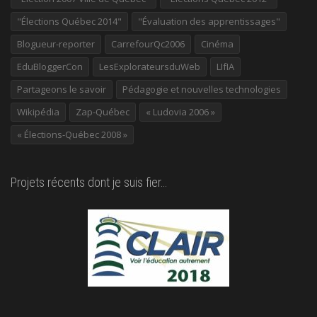
"Élections Québec 2014"
"Évaluation des apprentissages"
Blogueur-reporter
CarrefourQc2006
Cinéma
EduBloggerCon
LesExplorateursduWeb
LIfIA
Partageons le savoir
Pédagogie et nouvelles technologies
Wikipédia
Zap-Québec
« Ludovia 2006 »
« Élections-Québec 2008 »
Projets récents dont je suis fier…