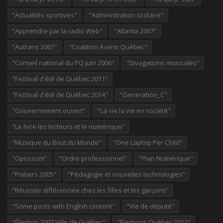
"Actualités sportives"
"Administration scolaire"
"Apprendre par la radio Web"
"Atlanta 2007"
"Autrans 2007"
"Coalition Avenir Québec"
"Conseil national du PQ juin 2006"
"Divagations musicales"
"Festival d'été de Québec 2011"
"Festival d'été de Québec 2014"
"Generation_C"
"Gouvernement ouvert"
"La vie la vie en société"
"Le livre les lecteurs et le numérique"
"Musique du Bout du Monde"
"One Laptop Per Child"
"Opossum"
"Ordre professionnel"
"Plan Numérique"
"Poitiers 2005"
"Pédagogie et nouvelles technologies"
"Réussite différenciée chez les filles et les garçons"
"Some posts with English content"
"Vie de député"
"Élection 2007 Ville de Québec"
"Élections Québec 2012"