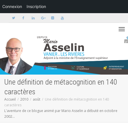
Connexion
Inscription
Activer/dé
Une définition de métacognition en 140
caractères
Accueil
2010
août
Une définition de métacognition en 140
caractères
L'aventure de ce blogue animé par Mario Asselin a débuté en octobre
2002...