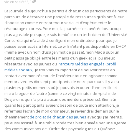
,
vie en société"
0
La journée d’aujourd’hui a permis à chacun des participants de notre
parcours de découvrir une panoplie de ressources qu’ils ont à leur
disposition comme entrepreneur social et d’expérimenter le
réseautage express. Pour moi, la journée s’est avérée beaucoup
plus agréable puisque je suis tombé sur un technicien de l’Université
Concordia qui m’a aidé à configuré mon ordinateur pour que je
puisse avoir accès à Internet. Le wifi n’étant pas disponible en DHCP
(même avec un nom d’usager/mot de passe), mon Mac a subi un
petit passage obligé entre les mains d’un geek et j’ai pu mieux
réseauter avec les jeunes du
Parcours Médias engagés (profil
médias sociaux)
. Je trouvais ça important de pouvoir rester en
contact avec mon réseau de l’extérieur tout en agissant comme
mentor avec les dix-sept participants de notre parcours. Il y a eu
plusieurs petits moments où je pouvais écouter d’une oreille et
micro-bloguer de l’autre (comme ce vingt minutes de «pitch» de
Desjardins qui n’a plu à aucun des mentors présents). Bien sûr,
quand les participants avaient besoin de toute mon attention, je
refermais l’écran de mon ordinateur. Je reviendrai demain sur le
cheminement
de projet de chacun des jeunes
avec qui j’ai interagi.
J’ai aussi assisté à une table ronde très bien animée par une agente
des communications de l’Ordre des psychologues du Québec: