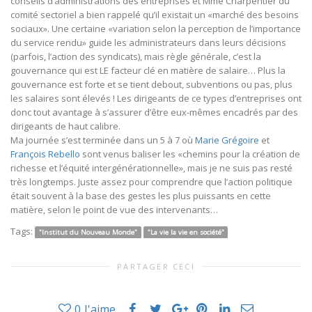
conseils d’administrations des entreprises et Mme Charpentier du
comité sectoriel a bien rappelé qu’il existait un «marché des besoins
sociaux». Une certaine «variation selon la perception de l’importance
du service rendu» guide les administrateurs dans leurs décisions
(parfois, l’action des syndicats), mais règle générale, c’est la
gouvernance qui est LE facteur clé en matière de salaire… Plus la
gouvernance est forte et se tient debout, subventions ou pas, plus
les salaires sont élevés ! Les dirigeants de ce types d’entreprises ont
donc tout avantage à s’assurer d’être eux-mêmes encadrés par des
dirigeants de haut calibre.
Ma journée s’est terminée dans un 5 à 7 où
Marie Grégoire
et
François Rebello
sont venus baliser les «chemins pour la création de
richesse et l’équité intergénérationnelle», mais je ne suis pas resté
très longtemps. Juste assez pour comprendre que l’action politique
était souvent à la base des gestes les plus puissants en cette
matière, selon le point de vue des intervenants…
Tags:
"Institut du Nouveau Monde"
"La vie la vie en société"
PARTAGER CECI
0
J'aime