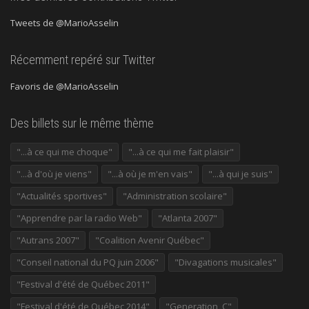
Tweets de @MarioAsselin
Récemment repéré sur Twitter
Favoris de @MarioAsselin
Des billets sur le même thème
"...à ce qui me choque"
"...à ce qui me fait plaisir"
"...à d'où je viens"
"...à où je m'en vais"
"...à qui je suis"
"Actualités sportives"
"Administration scolaire"
"Apprendre par la radio Web"
"Atlanta 2007"
"Autrans 2007"
"Coalition Avenir Québec"
"Conseil national du PQ juin 2006"
"Divagations musicales"
"Festival d'été de Québec 2011"
"Festival d'été de Québec 2014"
"Generation_C"