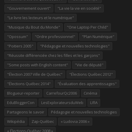
"Gouvernement ouvert"
"La vie la vie en société"
"Le livre les lecteurs et le numérique"
"Musique du Bout du Monde"
"One Laptop Per Child"
"Opossum"
"Ordre professionnel"
"Plan Numérique"
"Poitiers 2005"
"Pédagogie et nouvelles technologies"
"Réussite différenciée chez les filles et les garçons"
"Some posts with English content"
"Vie de député"
"Élection 2007 Ville de Québec"
"Élections Québec 2012"
"Élections Québec 2014"
"Évaluation des apprentissages"
Blogueur-reporter
CarrefourQc2006
Cinéma
EduBloggerCon
LesExplorateursduWeb
LIfIA
Partageons le savoir
Pédagogie et nouvelles technologies
Wikipédia
Zap-Québec
« Ludovia 2006 »
« Élections-Québec 2008 »