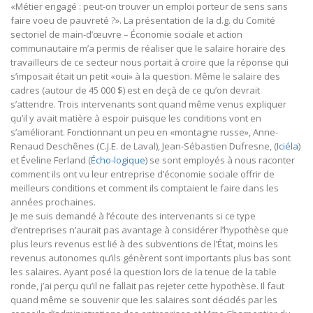
«Métier engagé : peut-on trouver un emploi porteur de sens sans
faire voeu de pauvreté ?». La présentation de la d.g. du Comité
sectoriel de main-d’œuvre – Économie sociale et action
communautaire m’a permis de réaliser que le salaire horaire des
travailleurs de ce secteur nous portait à croire que la réponse qui
s’imposait était un petit «oui» à la question. Même le salaire des
cadres (autour de 45 000 $) est en deçà de ce qu’on devrait
s’attendre. Trois intervenants sont quand même venus expliquer
qu’il y avait matière à espoir puisque les conditions vont en
s’améliorant. Fonctionnant un peu en «montagne russe», Anne-
Renaud Deschênes (C.J.E. de Laval), Jean-Sébastien Dufresne, (
Iciéla
)
et Éveline Ferland (
Écho-logique
) se sont employés à nous raconter
comment ils ont vu leur entreprise d’économie sociale offrir de
meilleurs conditions et comment ils comptaient le faire dans les
années prochaines.
Je me suis demandé à l’écoute des intervenants si ce type
d’entreprises n’aurait pas avantage à considérer l’hypothèse que
plus leurs revenus est lié à des subventions de l’État, moins les
revenus autonomes qu’ils génèrent sont importants plus bas sont
les salaires. Ayant posé la question lors de la tenue de la table
ronde, j’ai perçu qu’il ne fallait pas rejeter cette hypothèse. Il faut
quand même se souvenir que les salaires sont décidés par les