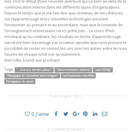
moi, c’est le début d’une nouvelle aventure qui va bien au-delà de la
communication interne dans les différents types d’organisations.
Depuis le temps que je me fais dire que certaines de mes théories
sur l’apprentissage et les nouvelles technologies peuvent
fonctionner au primaire et au secondaire, mais que le contexte de
l’enseignement universitaire ne s’y prête pas… Le cours d’hier
m’indique qu’au contraire, les résultats en terme d’apprentissage
viendront bien davantage par la valeur ajoutée que nous procure la
possibilité de rester en contact les uns avec les autres entre les trois
heures de chaque lundi soir qu’autrement.
Bien hâte à lundi soir prochain!
Tags:
"...à ce qui me fait plaisir"
"Administration scolaire"
"com1500g"
"Pédagogie et nouvelles technologies"
LesExplorateursduWeb
Partageons le savoir
PARTAGER CECI
0
J'aime
3 COMMENTAIRES