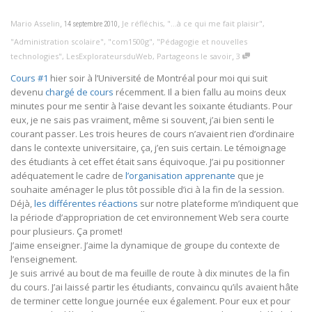
,
,
Mario Asselin
Je réfléchis
,
"...à ce qui me fait plaisir"
,
14 septembre 2010
"Administration scolaire"
,
"com1500g"
,
"Pédagogie et nouvelles
,
technologies"
,
LesExplorateursduWeb
,
Partageons le savoir
3
Cours #1
hier soir à l’Université de Montréal pour moi qui suit
devenu
chargé de cours
récemment. Il a bien fallu au moins deux
minutes pour me sentir à l’aise devant les soixante étudiants. Pour
eux, je ne sais pas vraiment, même si souvent, j’ai bien senti le
courant passer. Les trois heures de cours n’avaient rien d’ordinaire
dans le contexte universitaire, ça, j’en suis certain. Le témoignage
des étudiants à cet effet était sans équivoque. J’ai pu positionner
adéquatement le cadre de
l’organisation apprenante
que je
souhaite aménager le plus tôt possible d’ici à la fin de la session.
Déjà,
les différentes réactions
sur notre plateforme m’indiquent que
la période d’appropriation de cet environnement Web sera courte
pour plusieurs. Ça promet!
J’aime enseigner. J’aime la dynamique de groupe du contexte de
l’enseignement.
Je suis arrivé au bout de ma feuille de route à dix minutes de la fin
du cours. J’ai laissé partir les étudiants, convaincu qu’ils avaient hâte
de terminer cette longue journée eux également. Pour eux et pour