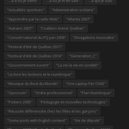
"...à d'où je viens"
"...à où je m'en vais"
"...à qui je suis"
"Actualités sportives"
"Administration scolaire"
"Apprendre par la radio Web"
"Atlanta 2007"
"Autrans 2007"
"Coalition Avenir Québec"
"Conseil national du PQ juin 2006"
"Divagations musicales"
"Festival d'été de Québec 2011"
"Festival d'été de Québec 2014"
"Generation_C"
"Gouvernement ouvert"
"La vie la vie en société"
"Le livre les lecteurs et le numérique"
"Musique du Bout du Monde"
"One Laptop Per Child"
"Opossum"
"Ordre professionnel"
"Plan Numérique"
"Poitiers 2005"
"Pédagogie et nouvelles technologies"
"Réussite différenciée chez les filles et les garçons"
"Some posts with English content"
"Vie de député"