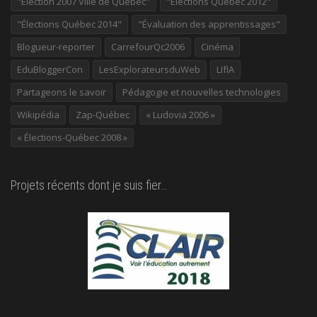
"Élection 2007 Ville de Québec"
"Élections Québec 2012"
"Élections Québec 2014"
"Évaluation des apprentissages"
Blogueur-reporter
CarrefourQc2006
Cinéma
EduBloggerCon
LesExplorateursduWeb
LIfIA
Partageons le savoir
Pédagogie et nouvelles technologies
Wikipédia
Zap-Québec
« Ludovia 2006 »
« Élections-Québec 2008 »
Projets récents dont je suis fier…