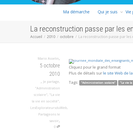
Ma démarche
Qui je suis
Vie
La reconstruction passe par les e
Accueil
2010
octobre
La reconstruction passe par les
,
Mario Asselin
5 octobre
Cliquez pour le grand format
Plus de détails sur
le site Web de l
2010
,
Je partage
,
Tags:
"Administration scolaire"
"La vie la
"Administration
scolaire"
,
"La vie
la vie en société"
,
LesExplorateursduWeb
,
Partageons le
,
savoir
0