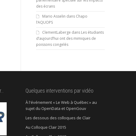
parlementaire spéciale sur les impacts
des écrans
Mario Asselin
dans
Chapo
l’AQUOPS
ClementLaberge
dans
Les étudiants
d’aujourd’hui ont des mimiques de
poissons congelés
r…
Quelques interventions par vidéo
À l'événement « Le Web à Québec » au
sujet du OpenData et OpenGouv
Les dessous des colloques de Clair
Au Colloque Clair 2015