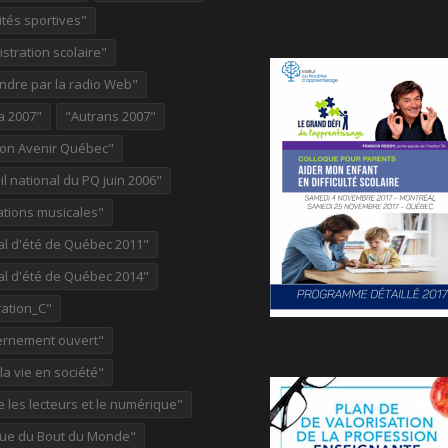
ités sportives"
stration scolaire"
ndre par la radio Web"
a 2007"
"Autrans 2007"
ion Avenir Québec"
l national du PQ juin 2006"
ations musicales"
al d'été de Québec 2011"
al d'été de Québec 2014"
ation_C"
rnement ouvert"
 la vie en société"
re les lecteurs et le numérique"
ue du Bout du Monde"