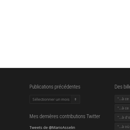
Publications précédentes
Des bil
Publications
"...à c
précédentes
"...à ce
Mes dernières contributions Twitter
"...à d'
"...à o
Tweets de @MarioAsselin