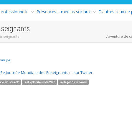
 professionnelle
Présences – médias sociaux
D’autres lieux de
nseignants
 enseignants
L'aventure de c
a 5e Journée Mondiale des Enseignants
et
sur Twitter
.
 vie en société"
LesExplorateursduWeb
Partageons le savoir