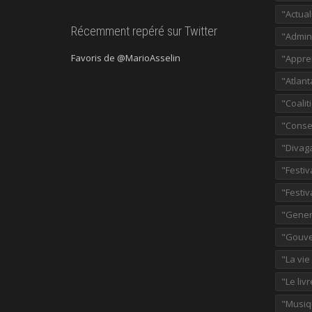
"Actual
Récemment repéré sur Twitter
"Admini
Favoris de @MarioAsselin
"Appre
"Atlant
"Coalit
"Consei
"Divag
"Festiv
"Festiv
"Gener
"Gouve
"La vie
"Le liv
"Musiq