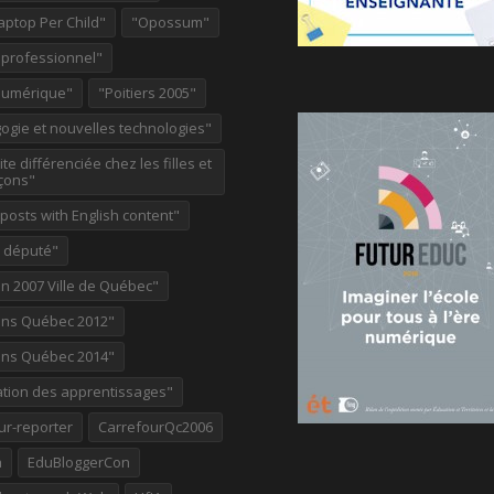
aptop Per Child"
"Opossum"
 professionnel"
Numérique"
"Poitiers 2005"
ogie et nouvelles technologies"
te différenciée chez les filles et
çons"
osts with English content"
e député"
on 2007 Ville de Québec"
ions Québec 2012"
ions Québec 2014"
ation des apprentissages"
ur-reporter
CarrefourQc2006
a
EduBloggerCon