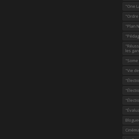
"One L
"Ordre
"Plan 
"Pédag
"Réussi
les gar
"Some p
"Vie d
"Électi
"Élect
"Élect
"Évalu
Blogue
Ciném