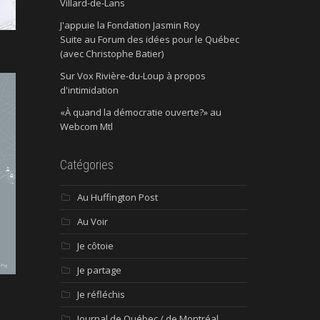
Villard-de-Lans
J'appuie la Fondation Jasmin Roy
Suite au Forum des idées pour le Québec
(avec Christophe Batier)
Sur Vox Rivière-du-Loup à propos
d'intimidation
«À quand la démocratie ouverte?» au
Webcom Mtl
Catégories
Au Huffington Post
Au Voir
Je côtoie
Je partage
Je réfléchis
Journal de Québec / de Montréal