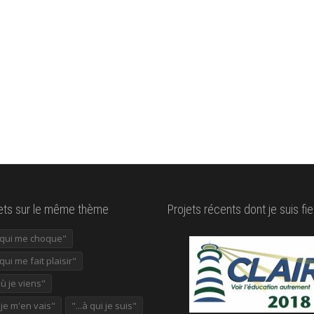
lets sur le même thème
Projets récents dont je suis fie
e qui me choque"
 qui me fait plaisir"
où je viens"
ù je m'en vais"
"...à qui je suis"