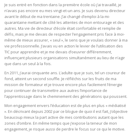
Je suis entré en fonction dans la première école où j’ai travaillé, je
n’avais pas encore eu mes vingt-et-un ans. Je suis devenu directeur
avant le début de ma trentaine. J’ai changé d’emploi à la mi-
quarantaine mettant de côté les attentes de mon entourage et des
autres. Ma vie de directeur d’école était confortable et remplie de
défis, mais je me devais de respecter l’engagement pris face à moi-
même de mieux assurer, « seul », le sens que je voulais donner à ma
vie professionnelle. J’avais vu en action le levier de l’utilisation des
TIC pour apprendre et je me devais d’oeuvrer différemment,
influençant plusieurs organisations simultanément au lieu de n’agir
que dans un seul à la fois.
En 2011, j’aurai cinquante ans. L’adulte que je suis, tel un coureur de
fond, atteint un second souffle. Je réfléchis sur les fruits de ma
mission de formateur et je trouve encore plus facilement l’énergie
pour continuer de transmettre aux autres l’importance de
l’apprentissage dans le cheminement des générations qui poussent.
Mon engagement envers l’éducation est de plus en plus « médiatisé
». En décrivant depuis 2002 par ce blogue de quoi il est fait, j’objective
beaucoup mieux la part active de mes contributions autant que les
zones d’ombre. En même temps que j’expose la teneur de mon
engagement, je risque aussi de perdre le focus sur ce qui le motive.