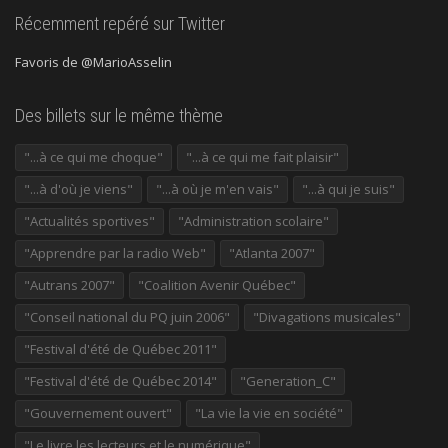
Récemment repéré sur Twitter
Favoris de @MarioAsselin
Des billets sur le même thème
"...à ce qui me choque"
"...à ce qui me fait plaisir"
"...à d'où je viens"
"...à où je m'en vais"
"...à qui je suis"
"Actualités sportives"
"Administration scolaire"
"Apprendre par la radio Web"
"Atlanta 2007"
"Autrans 2007"
"Coalition Avenir Québec"
"Conseil national du PQ juin 2006"
"Divagations musicales"
"Festival d'été de Québec 2011"
"Festival d'été de Québec 2014"
"Generation_C"
"Gouvernement ouvert"
"La vie la vie en société"
"Le livre les lecteurs et le numérique"