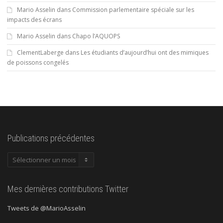
Mario Asselin
dans
Commission parlementaire spéciale sur les
impacts des écrans
Mario Asselin
dans
Chapo l’AQUOPS
ClementLaberge
dans
Les étudiants d’aujourd’hui ont des mimiques
de poissons congelés
Publications précédentes
Publications
précédentes
Mes dernières contributions Twitter
Tweets de @MarioAsselin