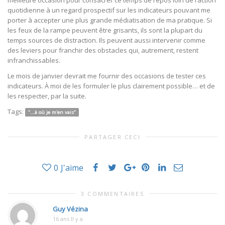
meilleure occasion pour consacrer ce temps de repos loin de l’action
quotidienne à un regard prospectif sur les indicateurs pouvant me
porter à accepter une plus grande médiatisation de ma pratique. Si
les feux de la rampe peuvent être grisants, ils sont la plupart du
temps sources de distraction. Ils peuvent aussi intervenir comme
des leviers pour franchir des obstacles qui, autrement, restent
infranchissables.
Le mois de janvier devrait me fournir des occasions de tester ces
indicateurs. À moi de les formuler le plus clairement possible… et de
les respecter, par la suite.
Tags:
"...à où je m'en vais"
PARTAGER CECI
0
J'aime
3 COMMENTAIRES
Guy Vézina
16 ans Il y a