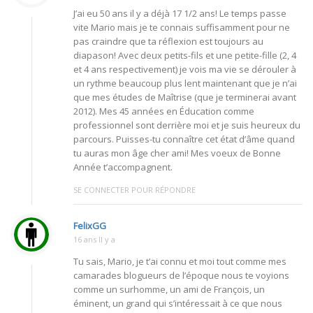
J’ai eu 50 ans il y a déjà 17 1/2 ans! Le temps passe
vite Mario mais je te connais suffisamment pour ne
pas craindre que ta réflexion est toujours au
diapason! Avec deux petits-fils et une petite-fille (2, 4
et 4 ans respectivement) je vois ma vie se dérouler à
un rythme beaucoup plus lent maintenant que je n’ai
que mes études de Maîtrise (que je terminerai avant
2012). Mes 45 années en Éducation comme
professionnel sont derrière moi et je suis heureux du
parcours. Puisses-tu connaître cet état d’âme quand
tu auras mon âge cher ami! Mes voeux de Bonne
Année t’accompagnent.
SE CONNECTER POUR RÉPONDRE
FelixGG
16 ans Il y a
Tu sais, Mario, je t’ai connu et moi tout comme mes
camarades blogueurs de l’époque nous te voyions
comme un surhomme, un ami de François, un
éminent, un grand qui s’intéressait à ce que nous