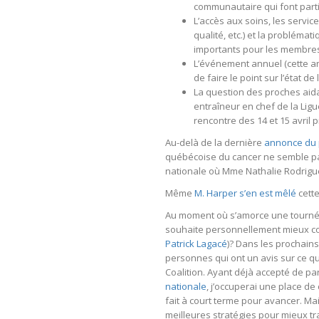
communautaire qui font parti
L’accès aux soins, les service
qualité, etc.) et la problém
importants pour les membres 
L’événement annuel (cette a
de faire le point sur l’état de 
La question des proches aidan
entraîneur en chef de la Ligu
rencontre des 14 et 15 avril 
Au-delà de la dernière
annonce du 
québécoise du cancer ne semble pas
nationale où Mme Nathalie Rodrigue 
Même
M. Harper s’en est mêlé
cett
Au moment où s’amorce une tournée
souhaite personnellement mieux c
Patrick Lagacé
)? Dans les prochain
personnes qui ont un avis sur ce qui
Coalition. Ayant déjà accepté de p
nationale
, j’occuperai une place de 
fait à court terme pour avancer. M
meilleures stratégies pour mieux tr