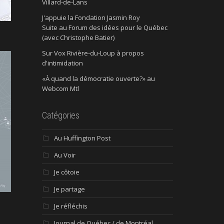
Villard-de-Lans
J'appuie la Fondation Jasmin Roy
Suite au Forum des idées pour le Québec
(avec Christophe Batier)
Sur Vox Rivière-du-Loup à propos
d'intimidation
«À quand la démocratie ouverte?» au
Webcom Mtl
Catégories
Au Huffington Post
Au Voir
Je côtoie
Je partage
Je réfléchis
Journal de Québec / de Montréal