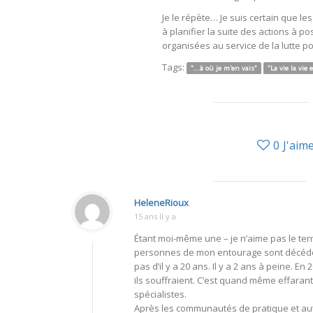
Je le répète… Je suis certain que l
à planifier la suite des actions à p
organisées au service de la lutte po
Tags:
"...à où je m'en vais"
"La vie la vie 
0
J'aim
HeleneRioux
15 ans Il y a
Étant moi-même une – je n’aime pas le ter
personnes de mon entourage sont décédées 
pas d’il y a 20 ans. Il y a 2 ans à peine. 
ils souffraient. C’est quand même effarant
spécialistes.
Après les communautés de pratique et au