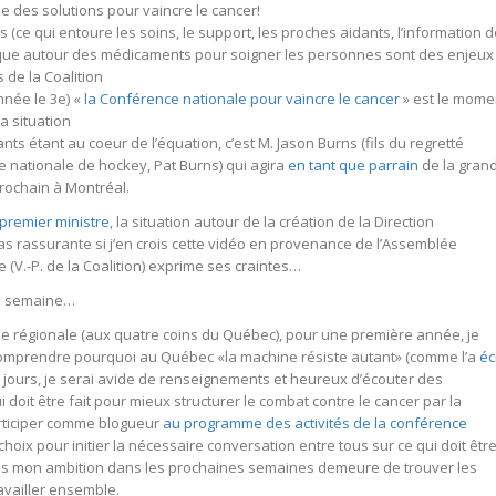
e des solutions pour vaincre le cancer!
s (ce qui entoure les soins, le support, les proches aidants, l’information 
atique autour des médicaments pour soigner les personnes sont des enjeux
de la Coalition
nnée le 3e) «
la Conférence nationale pour vaincre le cancer
» est le mome
la situation
ts étant au coeur de l’équation, c’est M. Jason Burns (fils du regretté
e nationale de hockey, Pat Burns) qui agira
en tant que parrain
de la gran
prochain à Montréal.
premier ministre
, la situation autour de la création de la Direction
 rassurante si j’en crois cette vidéo en provenance de l’Assemblée
(V.-P. de la Coalition) exprime ses craintes…
e semaine…
 régionale (aux quatre coins du Québec), pour une première année, je
omprendre pourquoi au Québec «la machine résiste autant» (comme l’a
éc
s jours, je serai avide de renseignements et heureux d’écouter des
 doit être fait pour mieux structurer le combat contre le cancer par la
articiper comme blogueur
au programme des activités de la conférence
choix pour initier la nécessaire conversation entre tous sur ce qui doit êtr
ais mon ambition dans les prochaines semaines demeure de trouver les
availler ensemble.