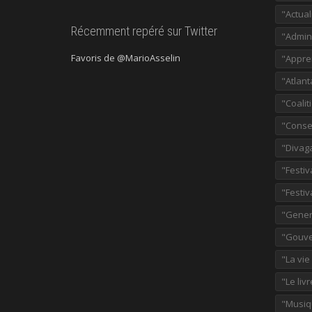
"Actual
Récemment repéré sur Twitter
"Admini
Favoris de @MarioAsselin
"Appre
"Atlant
"Coalit
"Consei
"Divag
"Festiv
"Festiv
"Gener
"Gouve
"La vie
"Le liv
"Musiq