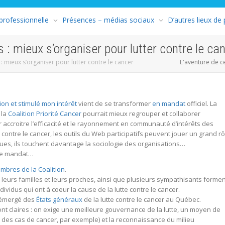
 professionnelle
Présences – médias sociaux
D’autres lieux de
 : mieux s’organiser pour lutter contre le ca
: mieux s’organiser pour lutter contre le cancer
L'aventure de c
ion et stimulé mon intérêt
vient de se transformer
en mandat
officiel. La
 la
Coalition Priorité Cancer
pourrait mieux regrouper et collaborer
 accroitre l’efficacité et le rayonnement en communauté d’intérêts des
contre le cancer, les outils du Web participatifs peuvent jouer un grand rô
ues, ils touchent davantage la sociologie des organisations…
 de mandat…
mbres de la Coalition
.
 leurs familles et leurs proches, ainsi que plusieurs sympathisants formen
dividus qui ont à coeur la cause de la lutte contre le cancer.
émergé des
États généraux
de la lutte contre le cancer au Québec.
ont claires : on exige une meilleure gouvernance de la lutte, un moyen de
l des cas de cancer, par exemple) et la reconnaissance du milieu