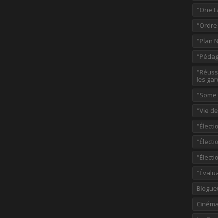
"One L
"Ordre
"Plan 
"Pédag
"Réussi
les gar
"Some p
"Vie d
"Électi
"Élect
"Élect
"Évalu
Blogue
Ciném