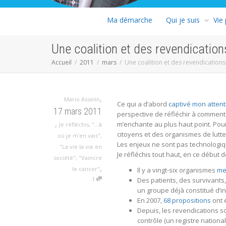
Ma démarche
Qui je suis
Vie
Une coalition et des revendications
Accueil
2011
mars
Une coalition et des revendications 
,
Mario Asselin
Ce qui a d’abord
captivé mon attent
17 mars 2011
perspective de réfléchir à comment
,
m’enchante au plus haut point. Pour
Je réfléchis
,
"...à
citoyens et des organismes de lutte 
où je m'en vais"
,
Les enjeux ne sont pas technologiq
"La vie la vie en
Je réfléchis tout haut, en ce début
société"
,
"Vaincre
,
le cancer"
Il y a vingt-six organismes
me
1
Des patients, des survivants,
un groupe déjà constitué d’in
En 2007,
68 propositions
ont 
Depuis, les revendications s
contrôle (un registre nationa