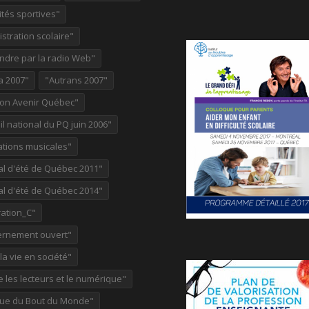
ités sportives"
stration scolaire"
ndre par la radio Web"
a 2007"
"Autrans 2007"
ion Avenir Québec"
l national du PQ juin 2006"
ations musicales"
al d'été de Québec 2011"
al d'été de Québec 2014"
ation_C"
rnement ouvert"
 la vie en société"
re les lecteurs et le numérique"
ue du Bout du Monde"