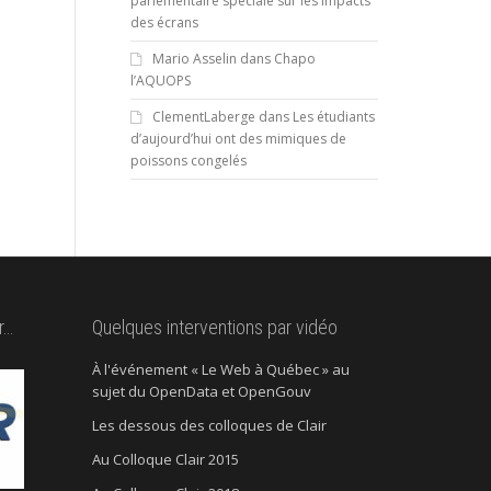
parlementaire spéciale sur les impacts
des écrans
Mario Asselin
dans
Chapo
l’AQUOPS
ClementLaberge
dans
Les étudiants
d’aujourd’hui ont des mimiques de
poissons congelés
r…
Quelques interventions par vidéo
À l'événement « Le Web à Québec » au
sujet du OpenData et OpenGouv
Les dessous des colloques de Clair
Au Colloque Clair 2015