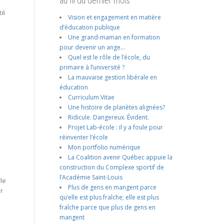
au fil du dernier mois
té
Vision et engagement en matière
d’éducation publique
Une grand-maman en formation
pour devenir un ange…
Quel est le rôle de l’école, du
primaire à l’université ?
La mauvaise gestion libérale en
éducation
Curriculum Vitae
Une histoire de planètes alignées?
Ridicule. Dangereux. Évident.
Projet Lab-école : il y a foule pour
réinventer l’école
Mon portfolio numérique
La Coalition avenir Québec appuie la
construction du Complexe sportif de
l’Académie Saint-Louis
le
Plus de gens en mangent parce
er
qu’elle est plus fraîche; elle est plus
fraîche parce que plus de gens en
mangent