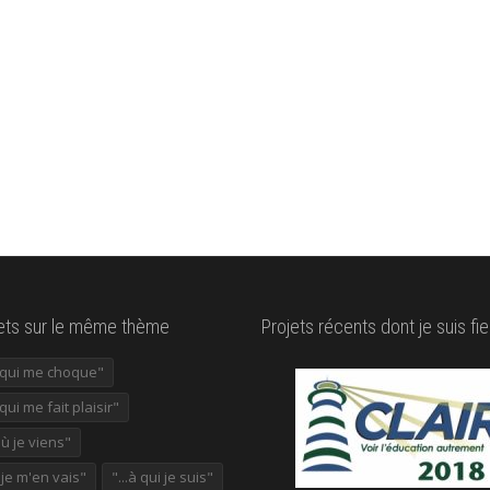
lets sur le même thème
Projets récents dont je suis fie
e qui me choque"
 qui me fait plaisir"
où je viens"
ù je m'en vais"
"...à qui je suis"