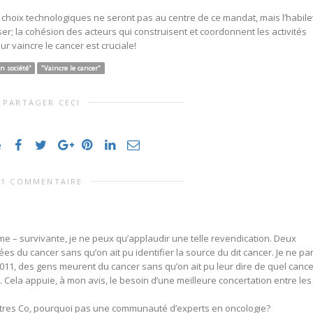
es choix technologiques ne seront pas au centre de ce mandat, mais l’habile
oser; la cohésion des acteurs qui construisent et coordonnent les activités
ur vaincre le cancer est cruciale!
en société"
"Vaincre le cancer"
PARTAGER CECI
e
1 COMMENTAIRE
me – survivante, je ne peux qu’applaudir une telle revendication. Deux
du cancer sans qu’on ait pu identifier la source du dit cancer. Je ne par
En 2011, des gens meurent du cancer sans qu’on ait pu leur dire de quel canc
. Cela appuie, à mon avis, le besoin d’une meilleure concertation entre les
tres Co, pourquoi pas une communauté d’experts en oncologie?