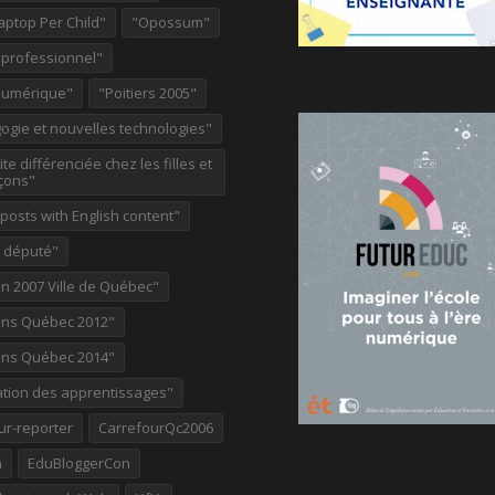
aptop Per Child"
"Opossum"
 professionnel"
Numérique"
"Poitiers 2005"
ogie et nouvelles technologies"
te différenciée chez les filles et
çons"
osts with English content"
e député"
on 2007 Ville de Québec"
ions Québec 2012"
ions Québec 2014"
ation des apprentissages"
ur-reporter
CarrefourQc2006
a
EduBloggerCon