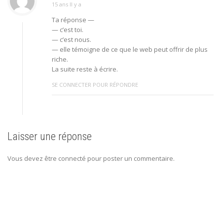
15 ans Il y a
Ta réponse —
— c’est toi.
— c’est nous.
— elle témoigne de ce que le web peut offrir de plus
riche.
La suite reste à écrire.
SE CONNECTER POUR RÉPONDRE
Laisser une réponse
Vous devez être connecté pour poster un commentaire.