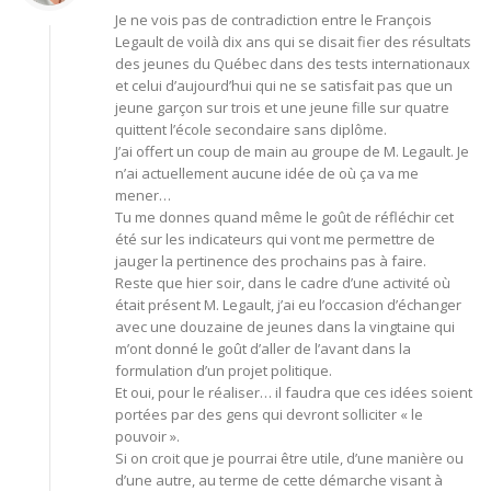
Je ne vois pas de contradiction entre le François
Legault de voilà dix ans qui se disait fier des résultats
des jeunes du Québec dans des tests internationaux
et celui d’aujourd’hui qui ne se satisfait pas que un
jeune garçon sur trois et une jeune fille sur quatre
quittent l’école secondaire sans diplôme.
J’ai offert un coup de main au groupe de M. Legault. Je
n’ai actuellement aucune idée de où ça va me
mener…
Tu me donnes quand même le goût de réfléchir cet
été sur les indicateurs qui vont me permettre de
jauger la pertinence des prochains pas à faire.
Reste que hier soir, dans le cadre d’une activité où
était présent M. Legault, j’ai eu l’occasion d’échanger
avec une douzaine de jeunes dans la vingtaine qui
m’ont donné le goût d’aller de l’avant dans la
formulation d’un projet politique.
Et oui, pour le réaliser… il faudra que ces idées soient
portées par des gens qui devront solliciter « le
pouvoir ».
Si on croit que je pourrai être utile, d’une manière ou
d’une autre, au terme de cette démarche visant à