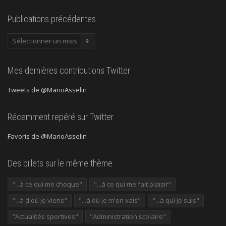
Publications précédentes
Publications
précédentes
Mes dernières contributions Twitter
Tweets de @MarioAsselin
Récemment repéré sur Twitter
Favoris de @MarioAsselin
Des billets sur le même thème
"...à ce qui me choque"
"...à ce qui me fait plaisir"
"...à d'où je viens"
"...à où je m'en vais"
"...à qui je suis"
"Actualités sportives"
"Administration scolaire"