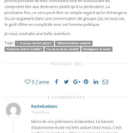
proche possible de mes convictions tout en choisissant les
compromis liés aux itinéraires plutôt qu’à la destination. La
prochaine fois, ce sera peut-être un simple regard qu’on échangera.
Ou un argument dans une conversation de groupe. J’ai, en tout cas,
le goût d’être en complicité avec cet homme politique.
Je nous souhaite une belle aventure.
Tags:
"...à ce qui me fait plaisir"
"Administration scolaire"
"Coalition Avenir Québec"
"La vie la vie en société"
Partageons le savoir
PARTAGER CECI
0
J'aime
8 COMMENTAIRES
RachelLeblanc
15 ans Il y a
Merci de ces précisions éclairantes. Le besoin
d’autonomie-école est très actuel chez-nous. C’est