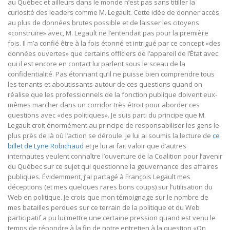
au Québec et ailleurs dans le monde n’est pas sans titiller la
curiosité des leaders comme M. Legault. Cette idée de donner accès
au plus de données brutes possible et de laisser les citoyens
«construire» avec, M. Legault ne l’entendait pas pour la première
fois. Il m’a confié être à la fois étonné et intrigué par ce concept «des
données ouvertes» que certains officiers de l’appareil de l’État avec
qui il est encore en contact lui parlent sous le sceau de la
confidentialité. Pas étonnant qu’il ne puisse bien comprendre tous
les tenants et aboutissants autour de ces questions quand on
réalise que les professionnels de la fonction publique doivent eux-
mêmes marcher dans un corridor très étroit pour aborder ces
questions avec «des politiques». Je suis parti du principe que M.
Legault croit énormément au principe de responsabiliser les gens le
plus près de là où l’action se déroule. Je lui ai soumis la lecture de
ce
billet de Lyne Robichaud
et je lui ai fait valoir que d’autres
internautes veulent connaître l’ouverture de la Coalition pour l’avenir
du Québec sur ce sujet qui questionne la gouvernance des affaires
publiques. Évidemment, j’ai partagé à François Legault mes
déceptions (et mes quelques rares bons coups) sur l’utilisation du
Web en politique. Je crois que mon témoignage sur le nombre de
mes batailles perdues sur ce terrain de la politique et du Web
participatif a pu lui mettre une certaine pression quand est venu le
temps de répondre à la fin de notre entretien à la question «On