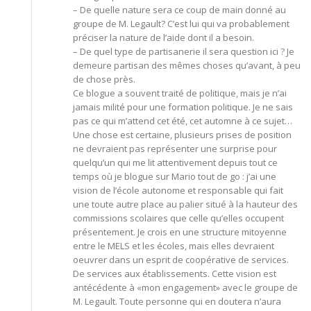
– De quelle nature sera ce coup de main donné au
groupe de M. Legault? C’est lui qui va probablement
préciser la nature de l’aide dont il a besoin.
– De quel type de partisanerie il sera question ici ? Je
demeure partisan des mêmes choses qu’avant, à peu
de chose près.
Ce blogue a souvent traité de politique, mais je n’ai
jamais milité pour une formation politique. Je ne sais
pas ce qui m’attend cet été, cet automne à ce sujet…
Une chose est certaine, plusieurs prises de position
ne devraient pas représenter une surprise pour
quelqu’un qui me lit attentivement depuis tout ce
temps où je blogue sur Mario tout de go : j’ai une
vision de l’école autonome et responsable qui fait
une toute autre place au palier situé à la hauteur des
commissions scolaires que celle qu’elles occupent
présentement. Je crois en une structure mitoyenne
entre le MELS et les écoles, mais elles devraient
oeuvrer dans un esprit de coopérative de services.
De services aux établissements. Cette vision est
antécédente à «mon engagement» avec le groupe de
M. Legault. Toute personne qui en doutera n’aura