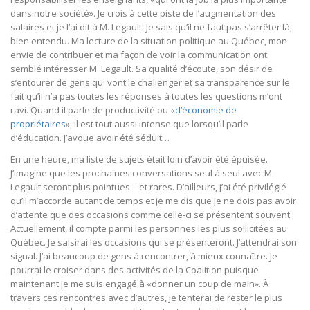
dans notre société». Je crois à cette piste de l’augmentation des
salaires et je l’ai dit à M. Legault. Je sais qu’il ne faut pas s’arrêter là,
bien entendu. Ma lecture de la situation politique au Québec, mon
envie de contribuer et ma façon de voir la communication ont
semblé intéresser M. Legault. Sa qualité d’écoute, son désir de
s’entourer de gens qui vont le challenger et sa transparence sur le
fait qu’il n’a pas toutes les réponses à toutes les questions m’ont
ravi. Quand il parle de productivité ou «
d’économie de
propriétaires
», il est tout aussi intense que lorsqu’il parle
d’éducation. J’avoue avoir été séduit…
En une heure, ma liste de sujets était loin d’avoir été épuisée.
J’imagine que les prochaines conversations seul à seul avec M.
Legault seront plus pointues – et rares. D’ailleurs, j’ai été privilégié
qu’il m’accorde autant de temps et je me dis que je ne dois pas avoir
d’attente que des occasions comme celle-ci se présentent souvent.
Actuellement, il compte parmi les personnes les plus sollicitées au
Québec. Je saisirai les occasions qui se présenteront. J’attendrai son
signal. J’ai beaucoup de gens à rencontrer, à mieux connaître. Je
pourrai le croiser dans des activités de la Coalition puisque
maintenant je me suis engagé à «donner un coup de main». À
travers ces rencontres avec d’autres, je tenterai de rester le plus