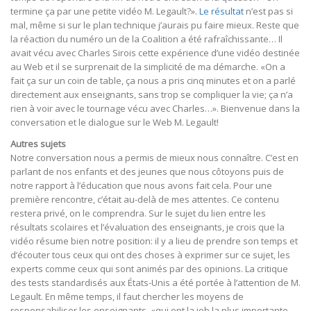
termine ça par une petite vidéo M. Legault?».
Le résultat
n’est pas si
mal, même si sur le plan technique j’aurais pu faire mieux. Reste que
la réaction du numéro un de la Coalition a été rafraîchissante… Il
avait vécu avec Charles Sirois cette expérience d’une vidéo destinée
au Web et il se surprenait de la simplicité de ma démarche. «On a
fait ça sur un coin de table, ça nous a pris cinq minutes et on a parlé
directement aux enseignants, sans trop se compliquer la vie; ça n’a
rien à voir avec le tournage vécu avec Charles…». Bienvenue dans la
conversation et le dialogue sur le Web M. Legault!
Autres sujets
Notre conversation nous a permis de mieux nous connaître. C’est en
parlant de nos enfants et des jeunes que nous côtoyons puis de
notre rapport à l’éducation que nous avons fait cela. Pour une
première rencontre, c’était au-delà de mes attentes. Ce contenu
restera privé, on le comprendra. Sur le sujet du lien entre les
résultats scolaires et l’évaluation des enseignants, je crois que la
vidéo résume bien notre position: il y a lieu de prendre son temps et
d’écouter tous ceux qui ont des choses à exprimer sur ce sujet, les
experts comme ceux qui sont animés par des opinions. La critique
des tests standardisés aux États-Unis a été portée à l’attention de M.
Legault. En même temps, il faut chercher les moyens de
responsabiliser les enseignants, «qui ont la job la plus importante