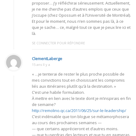
proposer… j’y réfléchirai sérieusement. Actuellement,
je ne me cherche pas d’autres emplois que ceux que
j’occupe (chez Opossum et à l’Université de Montréal).
Et pour le moment, nous n’en sommes pas là, à ce
que je sache… ce, malgré tout ce que je peux lire ici et
là.
SE CONNECTER POUR RÉPONDRE
ClementLaberge
15 ans Il y a
« …je tenterai de rester le plus proche possible de
mes convictions tout en choisissant les compromis
liés aux itinéraires plutôt qu’à la destination. »
C’est une habile formulation.
À mettre en lien avec le texte dont je m’inspirais en fin
de semaine?
http://remolino.qc.ca/2011/06/25/sur-le-leadership/
C’est indéniable que ton blogue se métamorphosera
au cours des prochaines semaines —
— que certains apprécieront et d’autres moins.
— que tu perdras des lecteurs et que tu en gagneras.