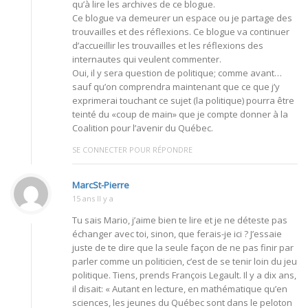
qu’à lire les archives de ce blogue.
Ce blogue va demeurer un espace ou je partage des
trouvailles et des réflexions. Ce blogue va continuer
d’accueillir les trouvailles et les réflexions des
internautes qui veulent commenter.
Oui, il y sera question de politique; comme avant…
sauf qu’on comprendra maintenant que ce que j’y
exprimerai touchant ce sujet (la politique) pourra être
teinté du «coup de main» que je compte donner à la
Coalition pour l’avenir du Québec.
SE CONNECTER POUR RÉPONDRE
MarcSt-Pierre
15 ans Il y a
Tu sais Mario, j’aime bien te lire et je ne déteste pas
échanger avec toi, sinon, que ferais-je ici ? J’essaie
juste de te dire que la seule façon de ne pas finir par
parler comme un politicien, c’est de se tenir loin du jeu
politique. Tiens, prends François Legault. Il y a dix ans,
il disait: « Autant en lecture, en mathématique qu’en
sciences, les jeunes du Québec sont dans le peloton