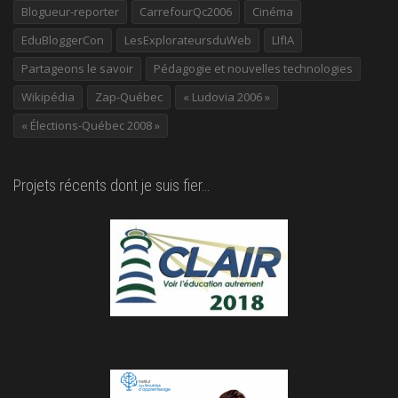
Blogueur-reporter
CarrefourQc2006
Cinéma
EduBloggerCon
LesExplorateursduWeb
LIfIA
Partageons le savoir
Pédagogie et nouvelles technologies
Wikipédia
Zap-Québec
« Ludovia 2006 »
« Élections-Québec 2008 »
Projets récents dont je suis fier…