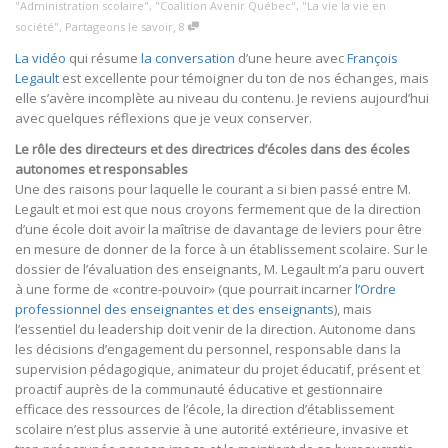
"Administration scolaire"
,
"Coalition Avenir Québec"
,
"La vie la vie en
,
société"
,
Partageons le savoir
8
La vidéo
qui résume
la conversation
d’une heure avec
François
Legault
est excellente pour témoigner du ton de nos échanges, mais
elle s’avère incomplète au niveau du contenu. Je reviens aujourd’hui
avec quelques réflexions que je veux conserver.
Le rôle des directeurs et des directrices d’écoles dans des écoles
autonomes et responsables
Une des raisons pour laquelle le courant a si bien passé entre M.
Legault et moi est que nous croyons fermement que de la direction
d’une école doit avoir la maîtrise de davantage de leviers pour être
en mesure de donner de la force à un établissement scolaire. Sur le
dossier de l’évaluation des enseignants, M. Legault m’a paru ouvert
à une forme de «contre-pouvoir» (que pourrait incarner
l’Ordre
professionnel des enseignantes et des enseignants
), mais
l’essentiel du leadership doit venir de la direction. Autonome dans
les décisions d’engagement du personnel, responsable dans la
supervision pédagogique, animateur du projet éducatif, présent et
proactif auprès de la communauté éducative et gestionnaire
efficace des ressources de l’école, la direction d’établissement
scolaire n’est plus asservie à une autorité extérieure, invasive et