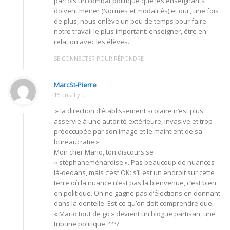
parfois un combat politique que les enseignants
doivent mener (Normes et modalités) et qui , une fois
de plus, nous enlève un peu de temps pour faire
notre travail le plus important: enseigner, être en
relation avec les élèves.
SE CONNECTER POUR RÉPONDRE
MarcSt-Pierre
15 ans Il y a
» la direction d’établissement scolaire n’est plus
asservie à une autorité extérieure, invasive et trop
préoccupée par son image et le maintient de sa
bureaucratie »
Mon cher Mario, ton discours se
« stéphaneménardise ». Pas beaucoup de nuances
là-dedans, mais c’est OK: s’il est un endroit sur cette
terre où la nuance n’est pas la bienvenue, c’est bien
en politique. On ne gagne pas d’élections en donnant
dans la dentelle. Est-ce qu’on doit comprendre que
« Mario tout de go » devient un blogue partisan, une
tribune politique ????