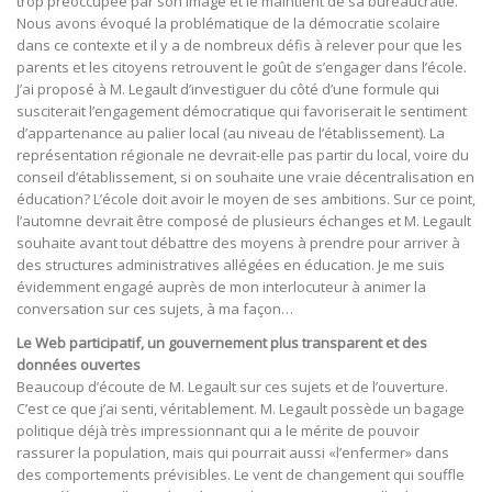
trop préoccupée par son image et le maintient de sa bureaucratie.
Nous avons évoqué la problématique de la démocratie scolaire
dans ce contexte et il y a de nombreux défis à relever pour que les
parents et les citoyens retrouvent le goût de s’engager dans l’école.
J’ai proposé à M. Legault d’investiguer du côté d’une formule qui
susciterait l’engagement démocratique qui favoriserait le sentiment
d’appartenance au palier local (au niveau de l’établissement). La
représentation régionale ne devrait-elle pas partir du local, voire du
conseil d’établissement, si on souhaite une vraie décentralisation en
éducation? L’école doit avoir le moyen de ses ambitions. Sur ce point,
l’automne devrait être composé de plusieurs échanges et M. Legault
souhaite avant tout débattre des moyens à prendre pour arriver à
des structures administratives allégées en éducation. Je me suis
évidemment engagé auprès de mon interlocuteur à animer la
conversation sur ces sujets, à ma façon…
Le Web participatif, un gouvernement plus transparent et des
données ouvertes
Beaucoup d’écoute de M. Legault sur ces sujets et de l’ouverture.
C’est ce que j’ai senti, véritablement. M. Legault possède un bagage
politique déjà très impressionnant qui a le mérite de pouvoir
rassurer la population, mais qui pourrait aussi «l’enfermer» dans
des comportements prévisibles. Le vent de changement qui souffle