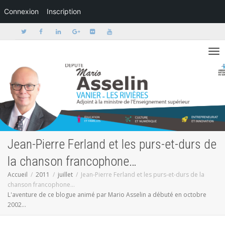
Connexion
Inscription
Activer/dé
Jean-Pierre Ferland et les purs-et-durs de
la chanson francophone…
Accueil
2011
juillet
Jean-Pierre Ferland et les purs-et-durs de la
chanson francophone…
L'aventure de ce blogue animé par Mario Asselin a débuté en octobre
2002...