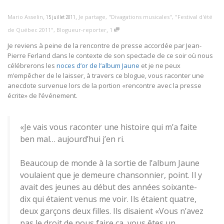
,
,
Mario Asselin
Je partage
,
"Divagations musicales"
,
"Festival d'été
15 juillet 2011
,
de Québec 2011"
,
Blogueur-reporter
1
Je reviens à peine de la rencontre de presse accordée par Jean-
Pierre Ferland dans le contexte de son spectacle de ce soir où nous
célébrerons les
noces d’or de l’album Jaune
et je ne peux
m’empêcher de le laisser, à travers ce blogue, vous raconter une
anecdote survenue lors de la portion «rencontre avec la presse
écrite» de l’événement.
«Je vais vous raconter une histoire qui m’a faite
ben mal… aujourd’hui j’en ri.
Beaucoup de monde à la sortie de l’album Jaune
voulaient que je demeure chansonnier, point. Il y
avait des jeunes au début des années soixante-
dix qui étaient venus me voir. Ils étaient quatre,
deux garçons deux filles. Ils disaient «Vous n’avez
pas le droit de nous faire ça, vous êtes un