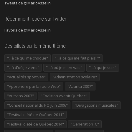
Tweets de @MarioAsselin
Récemment repéré sur Twitter
Favoris de @MarioAsselin
Des billets sur le même thème
"...à ce qui me choque"
"...à ce qui me fait plaisir"
"...à d'où je viens"
"...à où je m'en vais"
"...à qui je suis"
"Actualités sportives"
"Administration scolaire"
"Apprendre par la radio Web"
"Atlanta 2007"
"Autrans 2007"
"Coalition Avenir Québec"
"Conseil national du PQ juin 2006"
"Divagations musicales"
"Festival d'été de Québec 2011"
"Festival d'été de Québec 2014"
"Generation_C"