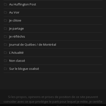
Au Huffington Post
Au Voir
Je côtoie
Je partage
Je réfléchis
Journal de Québec / de Montréal
L'Actualité
Non classé
Sur le blogue coalisé
Si les propos, opinions et prises de position de ce site peuvent
coïncider avec ce que privilégie le parti pour lequel je milite, je certifie