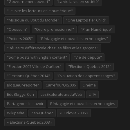
"Gouvernement ouvert"
"La vie la vie en société"
"Le livre les lecteurs et le numérique"
"Musique du Bout du Monde"
"One Laptop Per Child"
"Opossum"
"Ordre professionnel"
"Plan Numérique"
"Poitiers 2005"
"Pédagogie et nouvelles technologies"
"Réussite différenciée chez les filles et les garçons"
"Some posts with English content"
"Vie de député"
"Élection 2007 Ville de Québec"
"Élections Québec 2012"
"Élections Québec 2014"
"Évaluation des apprentissages"
Blogueur-reporter
CarrefourQc2006
Cinéma
EduBloggerCon
LesExplorateursduWeb
LIfIA
Partageons le savoir
Pédagogie et nouvelles technologies
Wikipédia
Zap-Québec
« Ludovia 2006 »
« Élections-Québec 2008 »