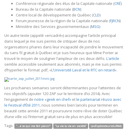
Conférence régionale des élus de la Capitale nationale (
CRÉ
)
Bureau de la Capitale nationale (
BCN
)
Centre local de développement de Québec (
CLD
)
Forum jeunesse de la région de la Capitale nationale (
FJRCN
)
Ministère des Services gouvernementaux (
MSG
)
Un autre texte (appelé «encadré») accompagne l’article principal
dans lequel je me suis permis de critiquer deux de nos
organisations phares dans leur incapacité de joindre le mouvement
du sans fil gratuit à Québec et je suis heureux que Mme Porter ai
trouvé le moyen de souligner l’ampleur de ces deux défis.
L’article
semble accessible seulement aux abonnés, mais je me suis permis
d’hyperlier le format .pdf, «
L’Université Laval et le RTC en retard
».
Les prochaines semaines seront déterminantes pour l’atteintes de
nos objectifs (ajouter 120 ZAP sur le territoire d’ici 2014). Avec
l’engagement de
notre «geek en chef»
et
le partenariat réussi avec
le Festival d’Été 2011
, nous sommes bien lancés pour terminer en
beauté cette année 2011 et poursuivre notre rêve de doter Québec
d’une ville où l’Internet gratuit sera de plus en plus accessible!
Tags:
"...à ce qui me fait plaisir"
"La vie la vie en société"
LesExplorateursduWeb