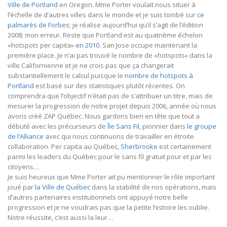
Ville de Portland
en Oregon. Mme Porter voulait nous situer à
l’échelle de d’autres villes dans le monde et je suis tombé sur
ce
palmarès de Forbes
; je réalise aujourd’hui qu’il s’agit de l’édition
2008; mon erreur. Reste que Portland est au quatrième échelon
«hotspots per capita»
en 2010
. San Jose occupe maintenant la
première place. Je n’ai pas trouvé le nombre de «hotspots» dans la
ville Californienne et je ne crois pas que ça changerait
substantiellement le calcul puisque le
nombre de hotspots à
Portland
est basé sur des statistiques plutôt récentes. On
comprendra que l’objectif n’était pas de s’attribuer un titre, mais de
mesurer la progression de notre projet depuis 2006, année où nous
avons créé ZAP Québec. Nous gardons bien en tête que tout a
débuté avec les précurseurs de
Île Sans Fil
, pionnier dans
le groupe
de l’Alliance
avec qui nous continuons de travailler en étroite
collaboration. Per capita au Québec,
Sherbrooke
est certainement
parmi les leaders du Québec pour le sans fil gratuit pour et par les
citoyens…
Je suis heureux que Mme Porter ait pu mentionner le rôle important
joué par
la Ville de Québec
dans la stabilité de nos opérations, mais
d’autres partenaires institutionnels ont appuyé notre belle
progression et je ne voudrais pas que la petite histoire les oublie.
Notre réussite, c’est aussi la leur…