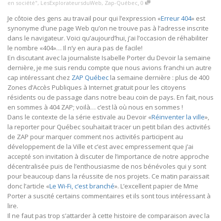
,
en société"
,
LesExplorateursduWeb
,
Zap-Québec
0
Je côtoie des gens au travail pour qui l’expression «
Erreur 404
» est
synonyme d’une page Web qu’on ne trouve pas à l’adresse inscrite
dans le navigateur. Voici qu’aujourd’hui, j’ai l’occasion de réhabiliter
le nombre «404»… Il n’y en aura pas de facile!
En discutant avec la journaliste Isabelle Porter du Devoir la semaine
dernière, je me suis rendu compte que nous avions franchi un autre
cap intéressant chez
ZAP Québec
la semaine dernière : plus de 400
Zones d’Accès Publiques à Internet gratuit pour les citoyens
résidents ou de passage dans notre beau coin de pays. En fait, nous
en sommes à 404 ZAP; voilà… c’est là où nous en sommes !
Dans le contexte de la série estivale au Devoir «
Réinventer la ville
»,
la reporter pour Québec souhaitait tracer un petit bilan des activités
de ZAP pour marquer comment nos activités participent au
développement de la Ville et c’est avec empressement que j’ai
accepté son invitation à discuter de l’importance de notre approche
décentralisée puis de l’enthousiasme de nos bénévoles qui y sont
pour beaucoup dans la réussite de nos projets. Ce matin paraissait
donc l’article «
Le Wi-Fi, c’est branché
». L’excellent papier de Mme
Porter a suscité certains commentaires et ils sont tous intéressant à
lire.
Il ne faut pas trop s’attarder à cette histoire de comparaison avec la