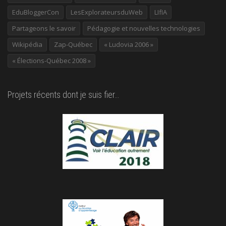
EduBloggerCon
LesExplorateursduWeb
LIfIA
Partageons le savoir
Pédagogie et nouvelles technologies
Wikipédia
Zap-Québec
« Ludovia 2006 »
« Élections-Québec 2008 »
Projets récents dont je suis fier…