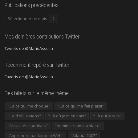
Publications précédentes
Publications
précédentes
Mes dernières contributions Twitter
Tweets de @MarioAsselin
Récemment repéré sur Twitter
Favoris de @MarioAsselin
Des billets sur le même thème
"...à ce qui me choque"
"...à ce qui me fait plaisir"
"...à d'où je viens"
"...à où je m'en vais"
"...à qui je suis"
"Actualités sportives"
"Administration scolaire"
"Apprendre par la radio Web"
"Atlanta 2007"