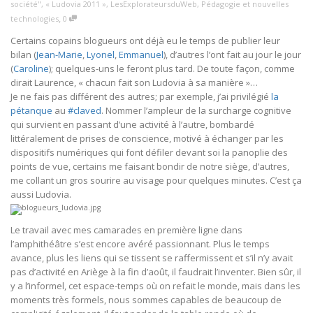
société"
,
« Ludovia 2011 »
,
LesExplorateursduWeb
,
Pédagogie et nouvelles
,
technologies
0
Certains copains blogueurs ont déjà eu le temps de publier leur
bilan (
Jean-Marie
,
Lyonel
,
Emmanuel
), d’autres l’ont fait au jour le jour
(
Caroline
); quelques-uns le feront plus tard. De toute façon, comme
dirait Laurence, « chacun fait son Ludovia à sa manière »…
Je ne fais pas différent des autres; par exemple, j’ai privilégié
la
pétanque
au
#claved
. Nommer l’ampleur de la surcharge cognitive
qui survient en passant d’une activité à l’autre, bombardé
littéralement de prises de conscience, motivé à échanger par les
dispositifs numériques qui font défiler devant soi la panoplie des
points de vue, certains me faisant bondir de notre siège, d’autres,
me collant un gros sourire au visage pour quelques minutes. C’est ça
aussi Ludovia.
Le travail avec mes camarades en première ligne dans
l’amphithéâtre s’est encore avéré passionnant. Plus le temps
avance, plus les liens qui se tissent se raffermissent et s’il n’y avait
pas d’activité en Ariège à la fin d’août, il faudrait l’inventer. Bien sûr, il
y a l’informel, cet espace-temps où on refait le monde, mais dans les
moments très formels, nous sommes capables de beaucoup de