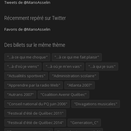
Tweets de @MarioAsselin
Récemment repéré sur Twitter
Favoris de @MarioAsselin
Des billets sur le même thème
"...à ce qui me choque"
"...à ce qui me fait plaisir"
"...à d'où je viens"
"...à où je m'en vais"
"...à qui je suis"
"Actualités sportives"
"Administration scolaire"
"Apprendre par la radio Web"
"Atlanta 2007"
"Autrans 2007"
"Coalition Avenir Québec"
"Conseil national du PQ juin 2006"
"Divagations musicales"
"Festival d'été de Québec 2011"
"Festival d'été de Québec 2014"
"Generation_C"