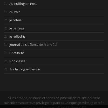
Au Huffington Post
Au Voir
Je côtoie
Je partage
Je réfléchis
Journal de Québec / de Montréal
L'Actualité
Non classé
Sur le blogue coalisé
Si les propos, opinions et prises de position de ce site peuvent
coïncider avec ce que privilégie le parti pour lequel je milite, je certifie
en être le seul éditeur. -
©2026 Thème KLEO