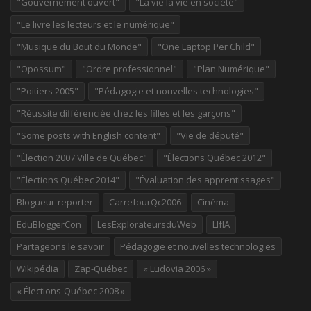
"Gouvernement ouvert"
"La vie la vie en société"
"Le livre les lecteurs et le numérique"
"Musique du Bout du Monde"
"One Laptop Per Child"
"Opossum"
"Ordre professionnel"
"Plan Numérique"
"Poitiers 2005"
"Pédagogie et nouvelles technologies"
"Réussite différenciée chez les filles et les garçons"
"Some posts with English content"
"Vie de député"
"Élection 2007 Ville de Québec"
"Élections Québec 2012"
"Élections Québec 2014"
"Évaluation des apprentissages"
Blogueur-reporter
CarrefourQc2006
Cinéma
EduBloggerCon
LesExplorateursduWeb
LIfIA
Partageons le savoir
Pédagogie et nouvelles technologies
Wikipédia
Zap-Québec
« Ludovia 2006 »
« Élections-Québec 2008 »