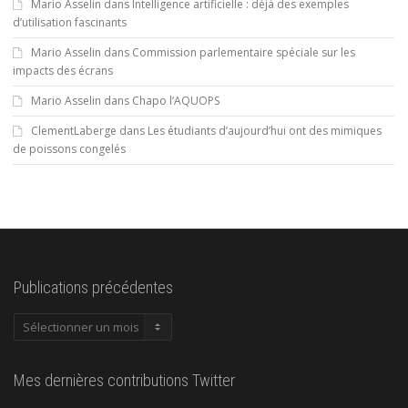
Mario Asselin
dans
Intelligence artificielle : déjà des exemples
d’utilisation fascinants
Mario Asselin
dans
Commission parlementaire spéciale sur les
impacts des écrans
Mario Asselin
dans
Chapo l’AQUOPS
ClementLaberge
dans
Les étudiants d’aujourd’hui ont des mimiques
de poissons congelés
Publications précédentes
Publications
précédentes
Mes dernières contributions Twitter