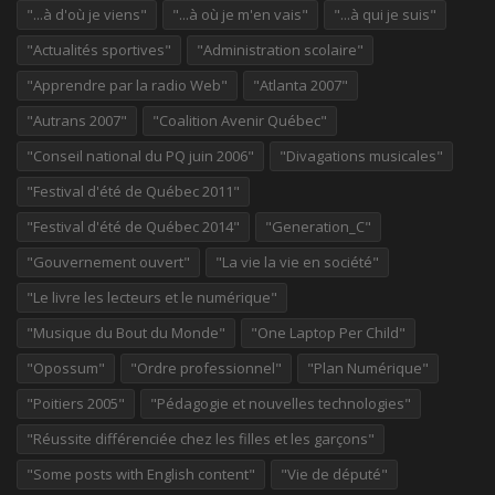
"...à d'où je viens"
"...à où je m'en vais"
"...à qui je suis"
"Actualités sportives"
"Administration scolaire"
"Apprendre par la radio Web"
"Atlanta 2007"
"Autrans 2007"
"Coalition Avenir Québec"
"Conseil national du PQ juin 2006"
"Divagations musicales"
"Festival d'été de Québec 2011"
"Festival d'été de Québec 2014"
"Generation_C"
"Gouvernement ouvert"
"La vie la vie en société"
"Le livre les lecteurs et le numérique"
"Musique du Bout du Monde"
"One Laptop Per Child"
"Opossum"
"Ordre professionnel"
"Plan Numérique"
"Poitiers 2005"
"Pédagogie et nouvelles technologies"
"Réussite différenciée chez les filles et les garçons"
"Some posts with English content"
"Vie de député"