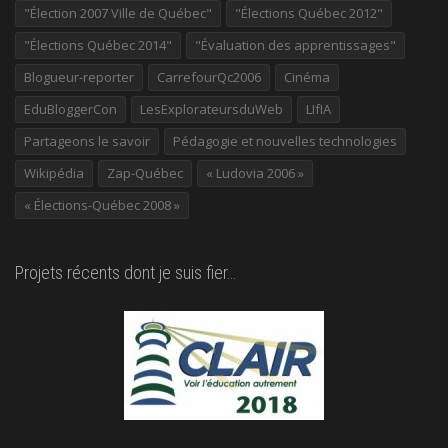
"Élection 2007 Ville de Québec"
"Élections Québec 2012"
"Élections Québec 2014"
"Évaluation des apprentissages"
Blogueur-reporter
CarrefourQc2006
Cinéma
EduBloggerCon
LesExplorateursduWeb
LIfIA
Partageons le savoir
Pédagogie et nouvelles technologies
Wikipédia
Zap-Québec
« Ludovia 2006 »
« Élections-Québec 2008 »
Projets récents dont je suis fier…