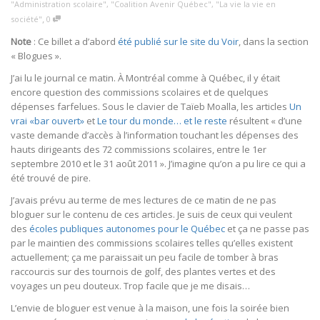
"Administration scolaire"
,
"Coalition Avenir Québec"
,
"La vie la vie en
,
société"
0
Note
: Ce billet a d’abord
été publié sur le site du Voir
, dans la section
« Blogues ».
J’ai lu le journal ce matin. À Montréal comme à Québec, il y était
encore question des commissions scolaires et de quelques
dépenses farfelues. Sous le clavier de Taïeb Moalla, les articles
Un
vrai «bar ouvert»
et
Le tour du monde… et le reste
résultent « d’une
vaste demande d’accès à l’information touchant les dépenses des
hauts dirigeants des 72 commissions scolaires, entre le 1er
septembre 2010 et le 31 août 2011 ». J’imagine qu’on a pu lire ce qui a
été trouvé de pire.
J’avais prévu au terme de mes lectures de ce matin de ne pas
bloguer sur le contenu de ces articles. Je suis de ceux qui veulent
des
écoles publiques autonomes pour le Québec
et ça ne passe pas
par le maintien des commissions scolaires telles qu’elles existent
actuellement; ça me paraissait un peu facile de tomber à bras
raccourcis sur des tournois de golf, des plantes vertes et des
voyages un peu douteux. Trop facile que je me disais…
L’envie de bloguer est venue à la maison, une fois la soirée bien