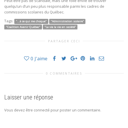
Peut-être pas de scandale, mais une folle envie de trouver
quelqu’un d’un peu plus responsable parmi les cadres de
commissions scolaires du Québec.
Tags:
"...à ce qui me choque"
"Administration scolaire"
"Coalition Avenir Québec"
"La vie la vie en société"
PARTAGER CECI
0
J'aime
0 COMMENTAIRES
Laisser une réponse
Vous devez être connecté pour poster un commentaire.