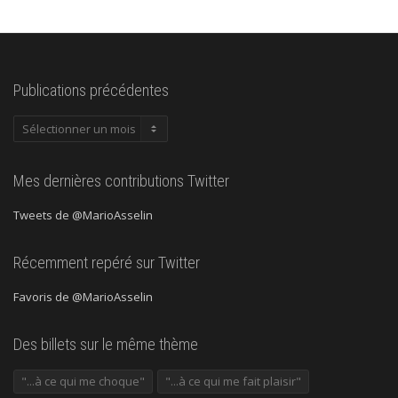
Publications précédentes
Publications
précédentes
Mes dernières contributions Twitter
Tweets de @MarioAsselin
Récemment repéré sur Twitter
Favoris de @MarioAsselin
Des billets sur le même thème
"...à ce qui me choque"
"...à ce qui me fait plaisir"