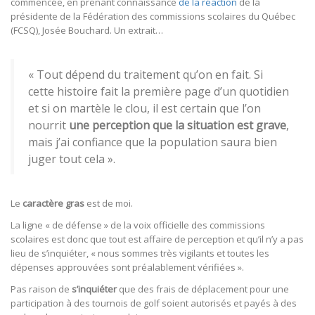
commencée, en prenant connaissance
de la réaction
de la
présidente de la Fédération des commissions scolaires du Québec
(FCSQ), Josée Bouchard. Un extrait…
« Tout dépend du traitement qu’on en fait. Si
cette histoire fait la première page d’un quotidien
et si on martèle le clou, il est certain que l’on
nourrit
une perception que la situation est grave
,
mais j’ai confiance que la population saura bien
juger tout cela ».
Le
caractère gras
est de moi.
La ligne « de défense » de la voix officielle des commissions
scolaires est donc que tout est affaire de perception et qu’il n’y a pas
lieu de s’inquiéter, « nous sommes très vigilants et toutes les
dépenses approuvées sont préalablement vérifiées ».
Pas raison de
s’inquiéter
que des frais de déplacement pour une
participation à des tournois de golf soient autorisés et payés à des