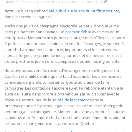
,
Québec"
,
"Élections Québec 2012"
,
"La vie la vie en société"
0
Note
: Ce billet a d’abord
été publié sur le site du Huffington Post
,
dans la section « Blogues ».
Après cinq jours de campagne électorale, je peux dire que je me
sens pleinement dans l’action.
Un premier débat
avec mes deux
principaux adversaires m’a permis de jauger mes réflexes. Le porte-
à-porte, les nombreuses mains serrées, les échanges, le soutien à
mon chef au moment d’annonces importantes et les entrevues
médias forgent le rythme de mes journées et de mes soirées. Les
trente prochains jours seront composés des mêmes ingrédients.
Nous avons souvent l’occasion d’échanger entre collègues de la
Coalition et inutile de dire que le fait d’accumuler les annonces de
candidats de grande compétence ajoute au plaisir de faire
campagne. Les comtés de Taschereau et Terrebonne étant un à la
suite de l’autre dans l’ordre alphabétique, j’ai pu discuter avec le
docteur Barrette lors de la
soirée de lancement
dans la
circonscription de François Legault jeudi soir dernier et l’énergie du
personnage est contagieuse. Monter sur scène avec tous les autres
candidats derrière notre chef a contribué au sentiment de vraiment
préparer le changement qui s’annonce au Québec.