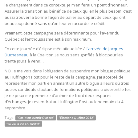
le changement dans ce contexte. Je m’en ferai un point d’honneur.
Assurer la transition au bénéfice de ceux qui en le plus besoin, c’est
aussi trouver la bonne façon de palier au départ de ceux qui ont
beaucoup donné sans qu’on leur en accorde le crédit.
Vraiment, cette campagne sera déterminante pour l’avenir du
Québec et l’enthousiasme est à son maximum.
En cette journée d’éclipse médiatique liée à
l’arrivée de Jacques
Duchesneau
à la Coalition, je nous sens gonflés à bloc pour les
trente jours à venir…
N.B. Je me vois dans l’obligation de suspendre mon blogue politique
au Huffington Post pour le reste de la campagne. J’ai accepté de
représenter mon parti en animant un autre blogue ailleurs où trois
autres candidats d’autant de formations politiques croiseront le fer.
Je ne peux me permettre d’animer de front deux espaces
d’échanges. Je reviendrai au Huffington Post au lendemain du 4
septembre.
Tags:
"Coalition Avenir Québec"
"Élections Québec 2012"
"La vie la vie en société"