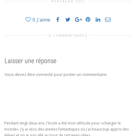
PARTAGER CECI
0
J'aime
0 COMMENTAIRES
Laisser une réponse
Vous devez être connecté pour poster un commentaire.
Pendant vingt-deux ans, l'école a été mon véhicule pour «changer le
monde». J'y ai vécu des années fantastiques où j'ai beaucoup appris des
élèves et où je suis allé au bout de certaines idées.