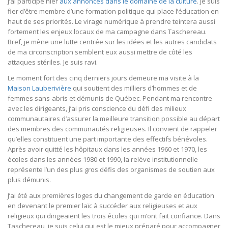
J’ai participé hier
aux annonces dans le domaine de la culture
. Je suis
fier d’être membre d’une formation politique qui place l’éducation en
haut de ses priorités. Le virage numérique à prendre teintera aussi
fortement les enjeux locaux de ma campagne dans Taschereau.
Bref, je mène une lutte centrée sur les idées et les autres candidats
de ma circonscription semblent eux aussi mettre de côté les
attaques stériles. Je suis ravi.
Le moment fort des cinq derniers jours demeure ma visite à la
Maison Lauberivière
qui soutient des milliers d’hommes et de
femmes sans-abris et démunis de Québec. Pendant ma rencontre
avec les dirigeants, j’ai pris conscience du défi des milieux
communautaires d’assurer la meilleure transition possible au départ
des membres des communautés religieuses. Il convient de rappeler
qu’elles constituent une part importante des effectifs bénévoles.
Après avoir quitté les hôpitaux dans les années 1960 et 1970, les
écoles dans les années 1980 et 1990, la relève institutionnelle
représente l’un des plus gros défis des organismes de soutien aux
plus démunis.
J’ai été aux premières loges du changement de garde en éducation
en devenant le premier laïc à succéder aux religieuses et aux
religieux qui dirigeaient les trois écoles qui m’ont fait confiance. Dans
Taschereau, je suis celui qui est le mieux préparé pour accompagner