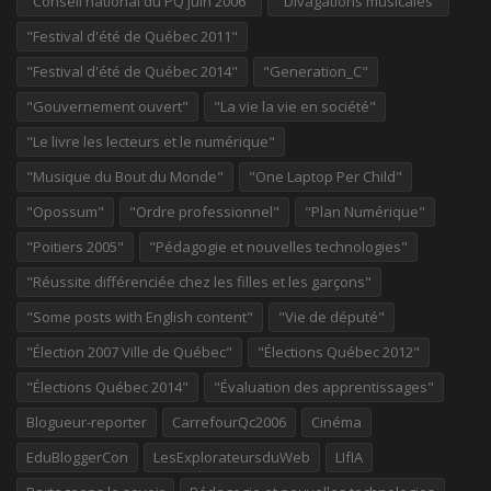
"Conseil national du PQ juin 2006"
"Divagations musicales"
"Festival d'été de Québec 2011"
"Festival d'été de Québec 2014"
"Generation_C"
"Gouvernement ouvert"
"La vie la vie en société"
"Le livre les lecteurs et le numérique"
"Musique du Bout du Monde"
"One Laptop Per Child"
"Opossum"
"Ordre professionnel"
"Plan Numérique"
"Poitiers 2005"
"Pédagogie et nouvelles technologies"
"Réussite différenciée chez les filles et les garçons"
"Some posts with English content"
"Vie de député"
"Élection 2007 Ville de Québec"
"Élections Québec 2012"
"Élections Québec 2014"
"Évaluation des apprentissages"
Blogueur-reporter
CarrefourQc2006
Cinéma
EduBloggerCon
LesExplorateursduWeb
LIfIA