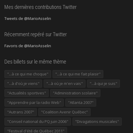
Mes dernières contributions Twitter
Tweets de @MarioAsselin
Récemment repéré sur Twitter
Favoris de @MarioAsselin
Des billets sur le même thème
"...à ce qui me choque"
"...à ce qui me fait plaisir"
"...à d'où je viens"
"...à où je m'en vais"
"...à qui je suis"
"Actualités sportives"
"Administration scolaire"
"Apprendre par la radio Web"
"Atlanta 2007"
"Autrans 2007"
"Coalition Avenir Québec"
"Conseil national du PQ juin 2006"
"Divagations musicales"
"Festival d'été de Québec 2011"