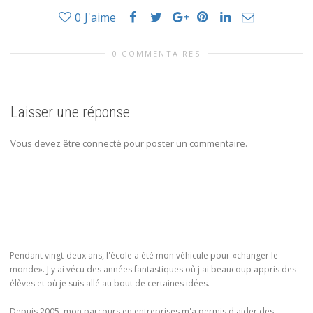
0
J'aime
0 COMMENTAIRES
Laisser une réponse
Vous devez être connecté pour poster un commentaire.
Pendant vingt-deux ans, l'école a été mon véhicule pour «changer le
monde». J'y ai vécu des années fantastiques où j'ai beaucoup appris des
élèves et où je suis allé au bout de certaines idées.
Depuis 2005, mon parcours en entreprises m'a permis d'aider des