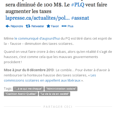
Même
le communiqué d’aujourd’hui
du PQ est titré dans cet esprit de
la – fausse – diminution des taxes scolaires..
Quand on veut faire croire à des rabais, alors qu’en réalité il s’agit de
hausses, c’est comme cela que les mauvais gouvernements
procèdent !
Mise à jour du 8 décembre 2013
: Le comble… Pour éviter à d’avoir à
rembourser la honteuse hausse des taxes scolaires, «
Les
commissions scolaires en appellent aux libéraux
».
Tags:
"...à ce qui me choque"
"Administration scolaire"
"Coalition Avenir Québec"
"La vie la vie en société"
PARTAGER CECI