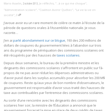
,
,
Mario Asselin
Je réfléchis
,
"...à ce qui me choque"
,
2 octobre 2013
"Administration scolaire"
,
"Coalition Avenir Québec"
,
"La vie la vie en
,
société"
0
J’avoue avoir eu un rare moment de colère ce matin à l’écoute de la
période de questions orales à l’Assemblée nationale. Je vous
raconte…
J’en ai
parlé abondamment sur ce blogue
, 193 des 200 millions de
dollars de coupures du gouvernement liées à l’abandon sur trois
ans du programme de péréquation des commissions scolaires ont
été récupérés par des hausses de
taxes scolaires
.
Depuis deux semaines, le bureau de la première ministre et les
dirigeants des commissions scolaires s’affrontent en public sur l’à-
propos de ne pas avoir réduit les dépenses administratives ou
d’avoir puisé dans les surplus accumulés pour absorber les 200 M$
de coupures. Reste qu’aux yeux de bon nombre d’observateurs, le
gouvernement est responsable d’avoir sous-traité des hausses de
taxe aux contribuables par l’entremise des commissions scolaires.
Au sortir d’une rencontre avec les dirigeants des commissions
scolaires hier soir, la ministre de l’Éducation a annoncé que le
gouvernement forcerait la mise en place de deux crédits de taxes