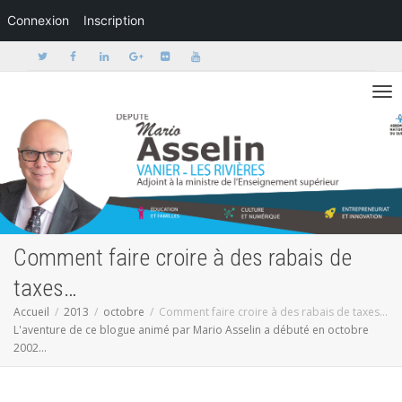
Connexion
Inscription
Activer/dé
Comment faire croire à des rabais de
taxes…
Accueil
2013
octobre
Comment faire croire à des rabais de taxes…
L'aventure de ce blogue animé par Mario Asselin a débuté en octobre
2002...