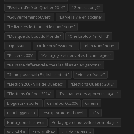
"Festival d'été de Québec 2014"
"Generation_C"
"Gouvernement ouvert"
"La vie la vie en société"
"Le livre les lecteurs et le numérique"
"Musique du Bout du Monde"
"One Laptop Per Child"
"Opossum"
"Ordre professionnel"
"Plan Numérique"
"Poitiers 2005"
"Pédagogie et nouvelles technologies"
"Réussite différenciée chez les filles et les garçons"
"Some posts with English content"
"Vie de député"
"Élection 2007 Ville de Québec"
"Élections Québec 2012"
"Élections Québec 2014"
"Évaluation des apprentissages"
Blogueur-reporter
CarrefourQc2006
Cinéma
EduBloggerCon
LesExplorateursduWeb
LIfIA
Partageons le savoir
Pédagogie et nouvelles technologies
Wikipédia
Zap-Québec
« Ludovia 2006 »