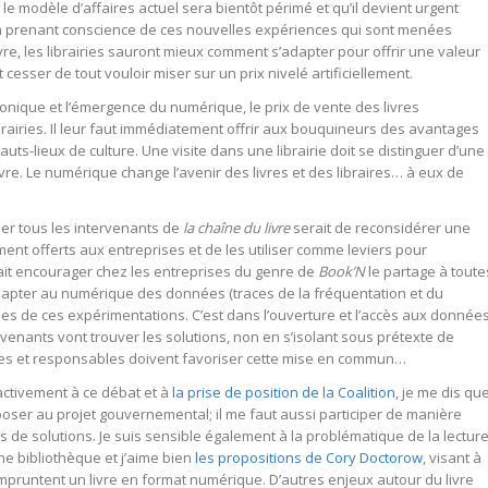
 le modèle d’affaires actuel sera bientôt périmé et qu’il devient urgent
En prenant conscience de ces nouvelles expériences qui sont menées
re, les librairies sauront mieux comment s’adapter pour offrir une valeur
cesser de tout vouloir miser sur un prix nivelé artificiellement.
nique et l’émergence du numérique, le prix de vente des livres
ibrairies. Il leur faut immédiatement offrir aux bouquineurs des avantages
hauts-lieux de culture. Une visite dans une librairie doit se distinguer d’une
livre. Le numérique change l’avenir des livres et des libraires… à eux de
der tous les intervenants de
la chaîne du livre
serait de reconsidérer une
ment offerts aux entreprises et de les utiliser comme leviers pour
rait encourager chez les entreprises du genre de
Book’N
le partage à toute
adapter au numérique des données (traces de la fréquentation et du
es de ces expérimentations. C’est dans l’ouverture et l’accès aux donnée
enants vont trouver les solutions, non en s’isolant sous prétexte de
tives et responsables doivent favoriser cette mise en commun…
é activement à ce débat et à
la prise de position de la Coalition
, je me dis que
ser au projet gouvernemental; il me faut aussi participer de manière
es de solutions. Je suis sensible également à la problématique de la lectur
ne bibliothèque et j’aime bien
les propositions de Cory Doctorow
, visant à
 empruntent un livre en format numérique. D’autres enjeux autour du livre