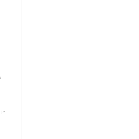
s
s
 je
e