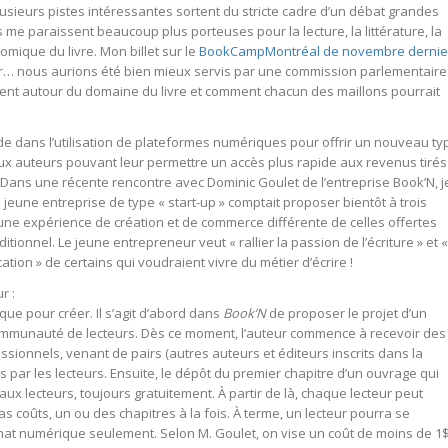
lusieurs pistes intéressantes sortent du stricte cadre d’un débat grandes
es me paraissent beaucoup plus porteuses pour la lecture, la littérature, la
omique du livre. Mon billet sur le
BookCampMontréal de novembre dernie
péter… nous aurions été bien mieux servis par une commission parlementaire
ent autour du domaine du livre et comment chacun des maillons pourrait
de dans l’utilisation de plateformes numériques pour offrir un nouveau ty
x auteurs pouvant leur permettre un accès plus rapide aux revenus tirés
re. Dans une récente rencontre avec Dominic Goulet de l’entreprise Book’N
, j
jeune entreprise de type « start-up » comptait proposer bientôt à trois
 une expérience de création et de commerce différente de celles offertes
tionnel. Le jeune entrepreneur veut « rallier la passion de l’écriture » et «
ation » de certains qui voudraient vivre du métier d’écrire !
r :
ique pour créer. Il s’agit d’abord dans
Book’N
de proposer le projet d’un
communauté de lecteurs. Dès ce moment, l’auteur commence à recevoir des
ssionnels, venant de pairs (autres auteurs et éditeurs inscrits dans la
 par les lecteurs. Ensuite, le dépôt du premier chapitre d’un ouvrage qui
ux lecteurs, toujours gratuitement. À partir de là, chaque lecteur peut
bas coûts, un ou des chapitres à la fois. À terme, un lecteur pourra se
rmat numérique seulement. Selon M. Goulet, on vise un coût de moins de 1