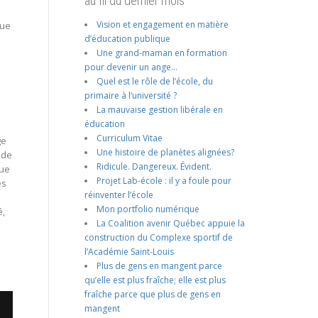
au fil du dernier mois
Vision et engagement en matière
que
d’éducation publique
Une grand-maman en formation
pour devenir un ange…
Quel est le rôle de l’école, du
primaire à l’université ?
La mauvaise gestion libérale en
éducation
Curriculum Vitae
ge
Une histoire de planètes alignées?
 de
Ridicule. Dangereux. Évident.
que
Projet Lab-école : il y a foule pour
es
réinventer l’école
Mon portfolio numérique
é,
La Coalition avenir Québec appuie la
construction du Complexe sportif de
l’Académie Saint-Louis
Plus de gens en mangent parce
qu’elle est plus fraîche; elle est plus
fraîche parce que plus de gens en
mangent