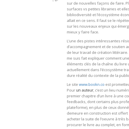
0
sur de nouvelles façons de faire. P
surfaces vs petites librairies et ell
bibliodiversité et l’écosystème écon
allait en ce sens. Il faut se le ré
sur les nouveaux enjeux qui émerg
mieux y faire face.
L’une des pistes intéressantes rési
d’accompagnement et de soutien au
de leur travail de création littérai
me suis fait expliquer comment une 
éléments clés de la chaîne du livre
actuellement dans l’écosystème tradi
dure réalité du contexte de la public
Le site
www.bookn.co
est prometteu
Pour
un auteur
, c’est un lieu numér
premier chapitre d’un livre à une 
feedbacks, dont certains plus profe
plateforme), en plus de ceux donnés
demeure en construction est offert a
acheter la suite de l’oeuvre à très 
procurer le livre au complet, en fo