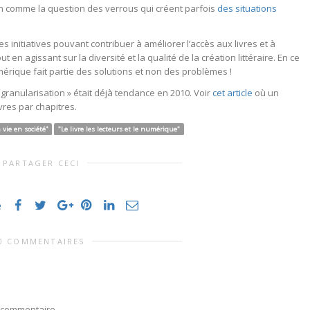
on comme la question des verrous qui créent parfois
des situations
les initiatives pouvant contribuer à améliorer l’accès aux livres et à
en agissant sur la diversité et la qualité de la création littéraire. En ce
érique fait partie des solutions et non des problèmes !
 granularisation » était déjà tendance en 2010. Voir
cet article
où un
res par chapitres.
a vie en société"
"Le livre les lecteurs et le numérique"
PARTAGER CECI
e
0 COMMENTAIRES
 commentaire.