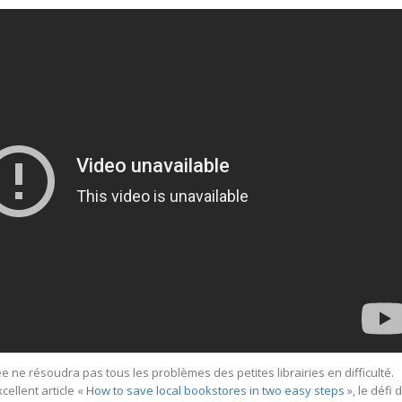
dée ne résoudra pas tous les problèmes des petites librairies en difficulté.
ellent article «
How to save local bookstores in two easy steps
», le défi 