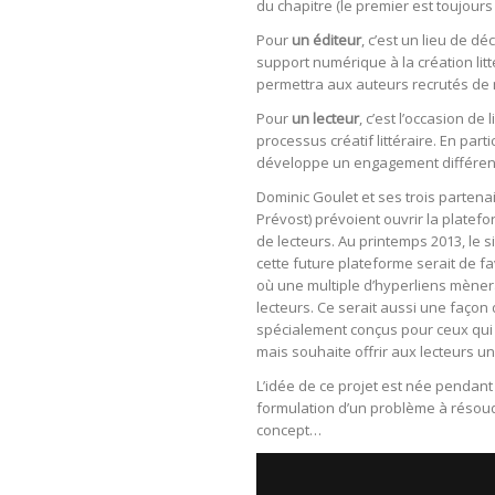
du chapitre (le premier est toujours 
Pour
un éditeur
, c’est un lieu de 
support numérique à la création litté
permettra aux auteurs recrutés de 
Pour
un lecteur
, c’est l’occasion de
processus créatif littéraire. En par
développe un engagement différen
Dominic Goulet et ses trois parten
Prévost) prévoient ouvrir la platefo
de lecteurs. Au printemps 2013, le s
cette future plateforme serait de fa
où une multiple d’hyperliens mèner
lecteurs. Ce serait aussi une faço
spécialement conçus pour ceux qui é
mais souhaite offrir aux lecteurs u
L’idée de ce projet est née pendan
formulation d’un problème à résoudr
concept…