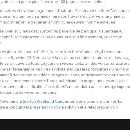
gratuit) et à peine plus élevé que 10$ pour le livre en entier.
découvertes et d’accompagnement d’auteurs. Se servant de
Book’N
en tant 
raire, l’éditeur pourra mieux faire son travail d’édition vers l’imprimé et
mieux financer le travail en amont d’une oeuvre imprimé achevée.
 lire, bien sûr, mais c’est surtout l’expérience de participer davantage au
ticipant à la construction d’une oeuvre et à son financement, un lecteur
t.
aires (Marc-Alexandre Barbe, Damien Van Der Windt et Virgil Lévesque-
rme le 8 janvier 2013 en
version beta
, à une centaine d’auteurs et davanta
ite serait ouvert à tous, toujours en
version beta
. Un des volets particuliers
voriser l’émergence de livres exploitant toutes les possibilités du numéri
aient à des contenus vidéos, images ou sons, enrichissant l’expérience d
n d’agir concrètement contre l’analphabétisme en proposant des ouvrages
prouvent des difficultés à lire.
Book’N
ne produira pas d’ouvrage imprim
ne quantité de livres numériques.
t l’événement
Startup Weekend Québec
tenu en novembre dernier. La
e a conduit à la présentation d’une solution et à l’élaboration d’un