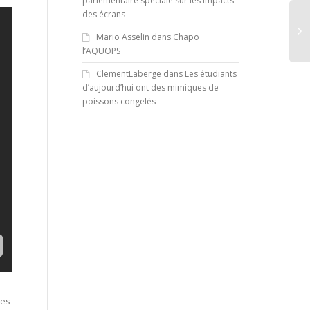
parlementaire spéciale sur les impacts
des écrans
Mario Asselin
dans
Chapo
l’AQUOPS
ClementLaberge
dans
Les étudiants
d’aujourd’hui ont des mimiques de
poissons congelés
des