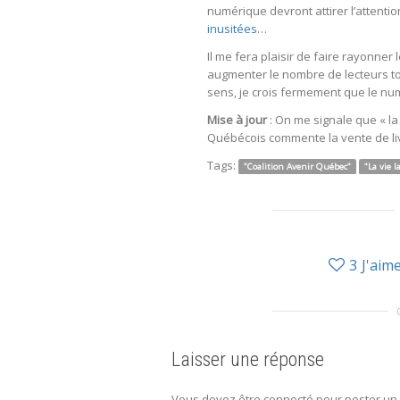
numérique devront attirer l’attenti
inusitées
…
Il me fera plaisir de faire rayonner 
augmenter le nombre de lecteurs tout 
sens, je crois fermement que le num
Mise à jour
: On me signale que « la
Québécois commente la vente de liv
Tags:
"Coalition Avenir Québec"
"La vie l
3
J'aim
Laisser une réponse
Vous devez être connecté pour poster un