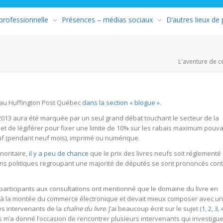
 professionnelle
Présences – médias sociaux
D’autres lieux de
L'aventure de c
ié au Huffington Post Québec
dans la section « blogue »
.
013 aura été marquée par un seul grand débat touchant le secteur de la
jet de légiférer pour fixer une limite de 10% sur les rabais maximum pouv
neuf (pendant neuf mois), imprimé ou numérique.
noritaire,
il y a peu de chance
que le prix des livres neufs soit réglementé
ns politiques regroupant une majorité de députés se sont prononcés con
participants aux consultations ont mentionné que le domaine du livre en
r à la montée du commerce électronique et devait mieux composer avec un
es intervenants de la
chaîne du livre
. J’ai beaucoup écrit sur le sujet (
1
,
2
,
3
,
ts m’a donné l’occasion de rencontrer plusieurs intervenants qui investigu