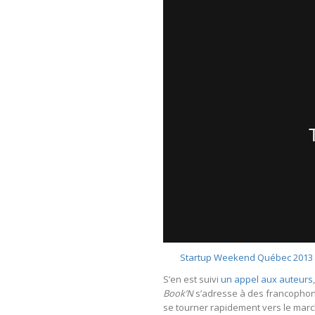
Startup Weekend Québec 2013 :
S’en est suivi
un appel aux auteurs
Book’N
s’adresse à des francophone
se tourner rapidement vers le ma