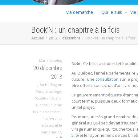
Ma démarche
Qui je suis
Vie
Book’N : un chapitre à la fois
Accueil
2013
décembre
Book’N : un chapitre à la fois
,
Mario Asselin
Note
: Ce billet a d’abord été publ
20 décembre
Au Québec, l’année parlementaire 2
2013
culture :
une consultation
sur le pro
,
Au Huffington
être offerts sur l’achat d’un livre 
Post
,
Je partage
,
Le gouvernement péquiste étant mi
"Coalition Avenir
court terme, puisque deux formatio
Québec"
,
"La vie
un tel projet.
la vie en société"
,
Pourtant, un très grand nombre de 
"Le livre les
général au Québec devait s’ajuste
lecteurs et le
virage numérique qui touche tous l
,
numérique"
5
,
6
) et le rayonnement de ces bille