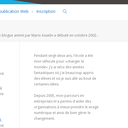
 publication Web
Inscription
e blogue animé par Mario Asselin a débuté en octobre 2002...
Pendant vingt-deux ans, l'école a été
mon véhicule pour «changer le
monde». J'y ai vécu des années
fantastiques où j'ai beaucoup appris
ant
des élèves et où je suis allé au bout de
certaines idées.
 à
tre
Depuis 2005, mon parcours en
entreprises m'a permis d'aider des
organisations à mieux prendre le virage
numérique et ainsi de bien gérer le
changement.
4
,
ent