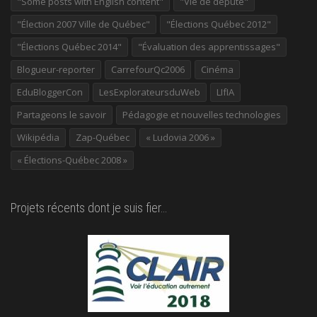
"Some posts with English content"
"Vie de député"
"Élection 2007 Ville de Québec"
"Élections Québec 2012"
"Élections Québec 2014"
"Évaluation des apprentissages"
Blogueur-reporter
CarrefourQc2006
Cinéma
EduBloggerCon
LesExplorateursduWeb
LIfIA
Partageons le savoir
Pédagogie et nouvelles technologies
Wikipédia
Zap-Québec
« Ludovia 2006 »
« Élections-Québec 2008 »
Projets récents dont je suis fier…