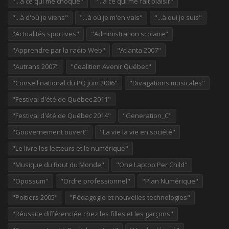
"...à ce qui me choque"
"...à ce qui me fait plaisir"
"...à d'où je viens"
"...à où je m'en vais"
"...à qui je suis"
"Actualités sportives"
"Administration scolaire"
"Apprendre par la radio Web"
"Atlanta 2007"
"Autrans 2007"
"Coalition Avenir Québec"
"Conseil national du PQ juin 2006"
"Divagations musicales"
"Festival d'été de Québec 2011"
"Festival d'été de Québec 2014"
"Generation_C"
"Gouvernement ouvert"
"La vie la vie en société"
"Le livre les lecteurs et le numérique"
"Musique du Bout du Monde"
"One Laptop Per Child"
"Opossum"
"Ordre professionnel"
"Plan Numérique"
"Poitiers 2005"
"Pédagogie et nouvelles technologies"
"Réussite différenciée chez les filles et les garçons"