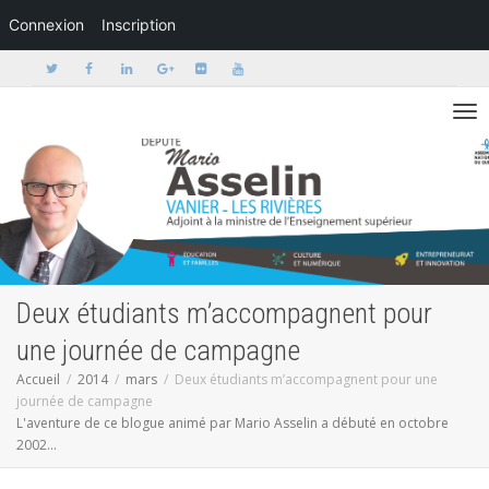
Connexion
Inscription
Activer/dé
Deux étudiants m’accompagnent pour
une journée de campagne
Accueil
2014
mars
Deux étudiants m’accompagnent pour une
journée de campagne
L'aventure de ce blogue animé par Mario Asselin a débuté en octobre
2002...