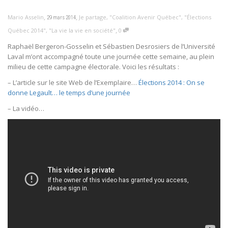
,
,
Mario Asselin
Je partage
,
"Coalition Avenir Québec"
,
"Élections
29 mars 2014
,
Québec 2014"
,
"La vie la vie en société"
0
Raphaël Bergeron-Gosselin et Sébastien Desrosiers de l’Université
Laval m’ont accompagné toute une journée cette semaine, au plein
milieu de cette campagne électorale. Voici les résultats :
– L’article sur le site Web de l’Exemplaire…
Élections 2014 : On se
donne Legault… le temps d’une journée
– La vidéo…