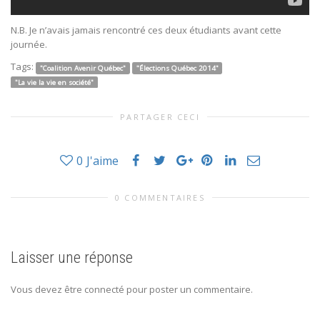
N.B. Je n’avais jamais rencontré ces deux étudiants avant cette
journée.
Tags:
"Coalition Avenir Québec"
"Élections Québec 2014"
"La vie la vie en société"
PARTAGER CECI
0
J'aime
0 COMMENTAIRES
Laisser une réponse
Vous devez être connecté pour poster un commentaire.