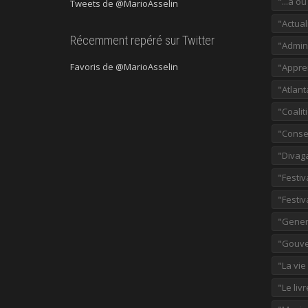
"...à o
Tweets de @MarioAsselin
"Actual
Récemment repéré sur Twitter
"Admini
Favoris de @MarioAsselin
"Appre
"Atlant
"Coalit
"Consei
"Divag
"Festiv
"Festiv
"Gener
"Gouve
"La vie
"Le liv