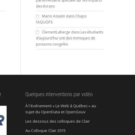
parlementaire spéciale sur les impacts
des écrans
Mario Asselin
dans
Chapo
l’AQUOPS
ClementLaberge
dans
Les étudiants
d’aujourd’hui ont des mimiques de
poissons congelés
r…
Quelques interventions par vidéo
À l'événement « Le Web à Québec » au
sujet du OpenData et OpenGouv
Les dessous des colloques de Clair
Au Colloque Clair 2015