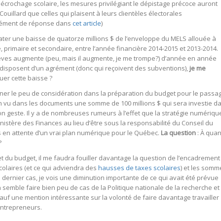
décrochage scolaire, les mesures privilégiant le dépistage précoce auront
uillard que celles qui plaisent à leurs clientèles électorales
lément de réponse dans
cet article
)
tater une baisse de quatorze millions $ de l’enveloppe du MELS allouée à
, primaire et secondaire, entre l’année financière 2014-2015 et 2013-2014.
lèves augmente (peu, mais il augmente, je me trompe?) d’année en année
 disposent d’un agrément (donc qui reçoivent des subventions),
je me
er cette baisse ?
ner le peu de considération dans la préparation du budget pour le passa
n vu dans les documents une somme de 100 millions $ qui sera investie d
Bon geste. Il y a de nombreuses rumeurs à l’effet que la stratégie numériqu
nistère des Finances au lieu d’être sous la responsabilité du Conseil du
 en attente d’un vrai plan numérique pour le Québec.
La question
: À qua
?
jet du budget, il me faudra fouiller davantage la question de l’encadrement
olaires (et ce qui adviendra des
hausses de taxes scolaires
) et les somm
dernier cas, je vois une diminution importante de ce qui avait été prévue
semble faire bien peu de cas de la Politique nationale de la recherche et
sauf une mention intéressante sur la volonté de faire davantage travailler
entrepreneurs.