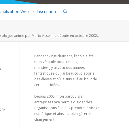
 publication Web
Inscription
e blogue animé par Mario Asselin a débuté en octobre 2002...
Pendant vingt-deux ans, l'école a été
mon véhicule pour «changer le
monde». J'y ai vécu des années
s
fantastiques où j'ai beaucoup appris
des élèves et où je suis allé au bout de
certaines idées.
Depuis 2005, mon parcours en
l
entreprises m'a permis d'aider des
e
organisations à mieux prendre le virage
on-
numérique et ainsi de bien gérer le
u
changement.