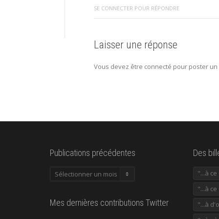
SE CONNECTER POUR RÉPONDRE
Laisser une réponse
Vous devez être connecté pour poster un
Publications précédentes
Des bil
Publications
"...à c
précédentes
"...à ce
Mes dernières contributions Twitter
"...à d'