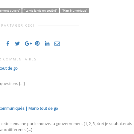
ement ouvert"
"La vie la vie en société"
"Plan Numérique"
PARTAGER CECI
e
2 COMMENTAIRES
tout de go
 questions […]
s communiqués | Mario tout de go
cette semaine par le nouveau gouvernement (1, 2, 3, 4) et je souhaiterais
 aux différents […]