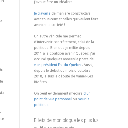
ion
J'avoue être un idéaliste.
Je travaille
de manière constructive
avec tous ceux et celles qui veulent faire
de
avancer la société !
Un autre véhicule me permet
d'intervenir concrètement, celui de la
politique. Bien que je milite depuis
2011 à la Coalition avenir Québec, j'ai
a
occupé quelques années le poste de
vice-président Est-du-Québec
. Aussi,
du
depuis le début du mois d'octobre
2018, je suis le député de Vanier-Les
de
Rivières.
ut
:
On peut évidemment m'écrire
d'un
point de vue personnel
ou
pour la
politique
.
r
sur
Billets de mon blogue les plus lus