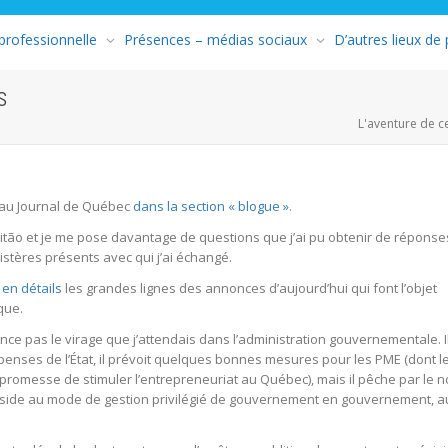
 professionnelle
Présences – médias sociaux
D’autres lieux de
s
L'aventure de c
ié au Journal de Québec
dans la section « blogue »
.
Leitão et je me pose davantage de questions que j’ai pu obtenir de réponse
stères présents avec qui j’ai échangé.
en détails
les grandes lignes des annonces d’aujourd’hui qui font l’objet
que.
nce pas le virage que j’attendais dans l’administration gouvernementale. I
enses de l’État, il prévoit quelques bonnes mesures pour les PME (dont l
promesse de stimuler l’entrepreneuriat au Québec), mais il pêche par le n
réside au mode de gestion privilégié de gouvernement en gouvernement, a