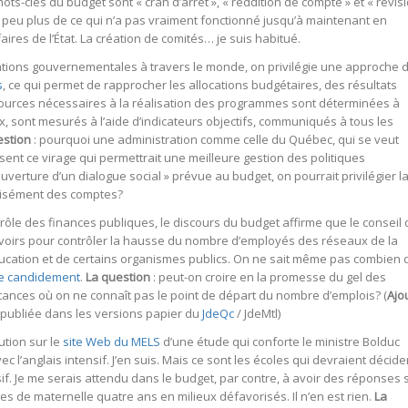
ots-clés du budget sont « cran d’arrêt », « reddition de compte » et « révis
eu plus de ce qui n’a pas vraiment fonctionné jusqu’à maintenant en
ires de l’État. La création de comités… je suis habitué.
ations gouvernementales à travers le monde, on privilégie une approche 
s
, ce qui permet de rapprocher les allocations budgétaires, des résultats
urces nécessaires à la réalisation des programmes sont déterminées à
x, sont mesurés à l’aide d’indicateurs objectifs, communiqués à tous les
estion
: pourquoi une administration comme celle du Québec, qui se veut
nt ce virage qui permettrait une meilleure gestion des politiques
ouverture d’un dialogue social » prévue au budget, on pourrait privilégier l
 aisément des comptes?
ôle des finances publiques, le discours du budget affirme que le conseil 
voirs pour contrôler la hausse du nombre d’employés des réseaux de la
éducation et de certains organismes publics. On ne sait même pas combien 
ue candidement
.
La question
: peut-on croire en la promesse du gel des
tances où on ne connaît pas le point de départ du nombre d’emplois? (
Ajo
, publiée dans les versions papier du
JdeQc
/ JdeMtl)
rution sur le
site Web du MELS
d’une étude qui conforte le ministre Bolduc
ec l’anglais intensif. J’en suis. Mais ce sont les écoles qui devraient décide
nsif. Je me serais attendu dans le budget, par contre, à avoir des réponses 
s de maternelle quatre ans en milieux défavorisés. Il n’en est rien.
La