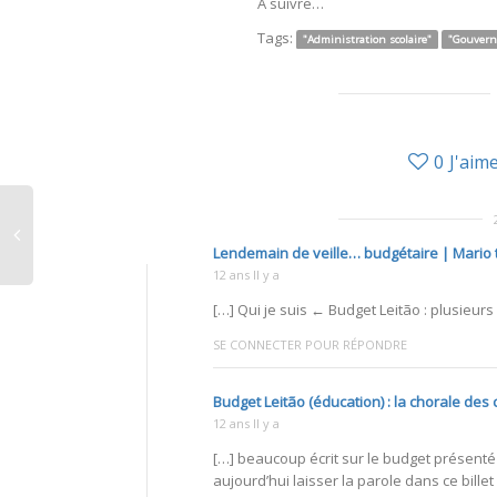
À suivre…
Tags:
"Administration scolaire"
"Gouvern
0
J'aim
Lendemain de veille… budgétaire | Mario 
12 ans Il y a
[…] Qui je suis ← Budget Leitão : plusieurs
SE CONNECTER POUR RÉPONDRE
Budget Leitão (éducation) : la chorale de
12 ans Il y a
[…] beaucoup écrit sur le budget présenté 
aujourd’hui laisser la parole dans ce billet