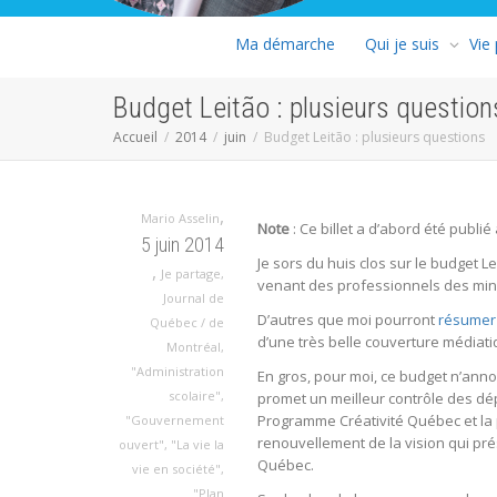
Ma démarche
Qui je suis
Vie
Budget Leitão : plusieurs question
Accueil
2014
juin
Budget Leitão : plusieurs questions
,
Mario Asselin
Note
: Ce billet a d’abord été publ
5 juin 2014
Je sors du huis clos sur le budget 
,
Je partage
,
venant des professionnels des mini
Journal de
D’autres que moi pourront
résumer 
Québec / de
d’une très belle couverture médiati
Montréal
,
"Administration
En gros, pour moi, ce budget n’anno
scolaire"
,
promet un meilleur contrôle des dép
Programme Créativité Québec et la 
"Gouvernement
renouvellement de la vision qui p
ouvert"
,
"La vie la
Québec.
vie en société"
,
"Plan