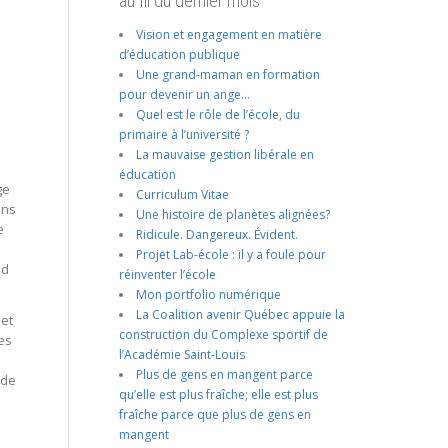
au fil du dernier mois
Vision et engagement en matière
d’éducation publique
Une grand-maman en formation
pour devenir un ange…
Quel est le rôle de l’école, du
primaire à l’université ?
La mauvaise gestion libérale en
éducation
ge
Curriculum Vitae
ans
Une histoire de planètes alignées?
e
Ridicule. Dangereux. Évident.
Projet Lab-école : il y a foule pour
nd
réinventer l’école
Mon portfolio numérique
La Coalition avenir Québec appuie la
 et
construction du Complexe sportif de
es
l’Académie Saint-Louis
Plus de gens en mangent parce
 de
qu’elle est plus fraîche; elle est plus
fraîche parce que plus de gens en
mangent