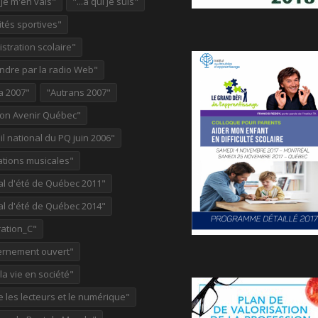
ù je m'en vais"
"...à qui je suis"
ités sportives"
stration scolaire"
ndre par la radio Web"
a 2007"
"Autrans 2007"
ion Avenir Québec"
l national du PQ juin 2006"
ations musicales"
al d'été de Québec 2011"
al d'été de Québec 2014"
ation_C"
rnement ouvert"
 la vie en société"
re les lecteurs et le numérique"