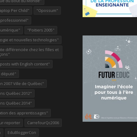
ue du Bout du Monde"
aptop Per Child"
"Opossum"
 professionnel"
Numérique"
"Poitiers 2005"
ogie et nouvelles technologies"
te différenciée chez les filles et
çons"
osts with English content"
e député"
on 2007 Ville de Québec"
ions Québec 2012"
ions Québec 2014"
ation des apprentissages"
ur-reporter
CarrefourQc2006
a
EduBloggerCon