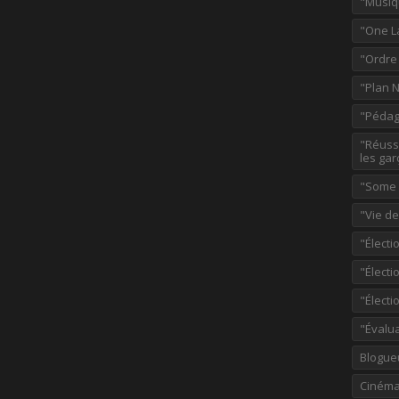
"Musiq
"One L
"Ordre
"Plan 
"Pédag
"Réussi
les gar
"Some p
"Vie d
"Électi
"Élect
"Élect
"Évalu
Blogue
Ciném