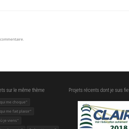
 commentaire.
lets sur le même thème
Projets récents dont je suis fie
e qui me choque"
 qui me fait plaisir"
où je viens"