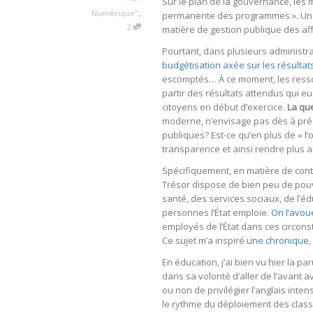
Sur le plan de la gouvernance, les m
,
Numérique"
permanente des programmes ». Un p
2
matière de gestion publique des affa
Pourtant, dans plusieurs administr
budgétisation axée sur les résultat
escomptés… À ce moment, les resso
partir des résultats attendus qui eu
citoyens en début d’exercice.
La qu
moderne, n’envisage pas dès à prése
publiques? Est-ce qu’en plus de « l’
transparence et ainsi rendre plus
Spécifiquement, en matière de contr
Trésor dispose de bien peu de pou
santé, des services sociaux, de l’
personnes l’État emploie.
On l’avo
employés de l’État dans ces circons
Ce sujet m’a inspiré
une chronique
En éducation, j’ai bien vu hier la pa
dans sa volonté d’aller de l’avant av
ou non de privilégier l’anglais inte
le rythme du déploiement des classe