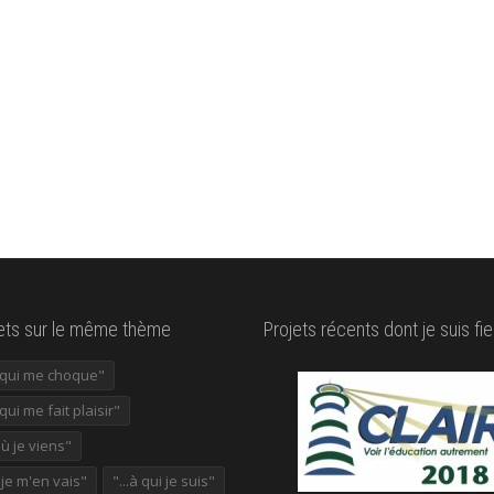
lets sur le même thème
Projets récents dont je suis fie
e qui me choque"
 qui me fait plaisir"
où je viens"
ù je m'en vais"
"...à qui je suis"