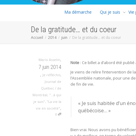
Ma démarche
Qui je suis
Vie
De la gratitude… et du coeur
Accueil
2014
juin
De la gratitude… et du coeur
,
Mario Asselin
Note
: Ce billet a d’abord été publ
7 juin 2014
Je viens de relire l’intervention de 
,
Je réfléchis
,
l’Assemblée nationale, pour une der
Journal de
de fin de vie.
Québec / de
Montréal
,
"...à qui
je suis"
,
"La vie la
« Je suis habitée d’un én
,
vie en société"
québécoise… »
0
Bien vrai. Nous avons pu bénéficier
y a de meilleur, en terme de volonté