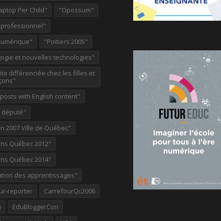
aptop Per Child"
"Opossum"
 professionnel"
Numérique"
"Poitiers 2005"
ogie et nouvelles technologies"
te différenciée chez les filles et
çons"
osts with English content"
e député"
on 2007 Ville de Québec"
ions Québec 2012"
ions Québec 2014"
ation des apprentissages"
ur-reporter
CarrefourQc2006
a
EduBloggerCon