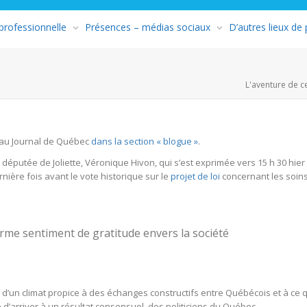
 professionnelle
Présences – médias sociaux
D’autres lieux de
L'aventure de c
ié au Journal de Québec
dans la section « blogue »
.
la députée de Joliette, Véronique Hivon, qui s’est exprimée vers 15 h 30 hier
nière fois avant le vote historique sur le
projet de loi
concernant les soin
orme sentiment de gratitude envers la société
 d’un climat propice à des échanges constructifs entre Québécois et à ce qu
 d’arriver à un résultat consensuel, des politiciens du Québec.