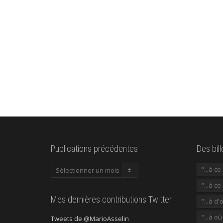
Publications précédentes
Des bil
Publications
"...à c
précédentes
"...à ce
Mes dernières contributions Twitter
"...à d'
"...à o
Tweets de @MarioAsselin