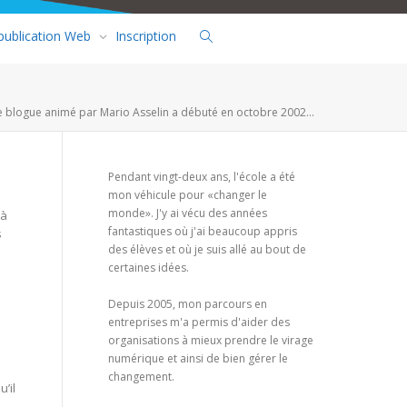
 publication Web
Inscription
e blogue animé par Mario Asselin a débuté en octobre 2002...
Pendant vingt-deux ans, l'école a été
mon véhicule pour «changer le
monde». J'y ai vécu des années
 à
fantastiques où j'ai beaucoup appris
s
des élèves et où je suis allé au bout de
certaines idées.
Depuis 2005, mon parcours en
entreprises m'a permis d'aider des
organisations à mieux prendre le virage
numérique et ainsi de bien gérer le
changement.
’il