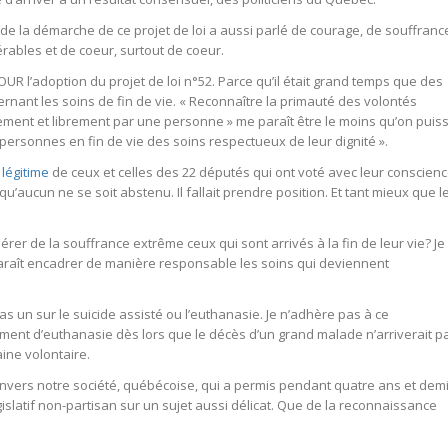
e de la démarche de ce projet de loi a aussi parlé de courage, de souffranc
rables et de coeur, surtout de coeur.
POUR l’adoption du projet de loi n°52. Parce qu’il était grand temps que des
rnant les soins de fin de vie. « Reconnaître la primauté des volontés
rement et librement par une personne » me paraît être le moins qu’on puis
x personnes en fin de vie des soins respectueux de leur dignité ».
 légitime
de ceux et celles des 22 députés qui ont voté avec leur conscienc
s qu’aucun ne se soit abstenu. Il fallait prendre position. Et tant mieux que l
er de la souffrance extrême ceux qui sont arrivés à la fin de leur vie? Je
e paraît encadrer de manière responsable les soins qui deviennent
pas un sur le suicide assisté ou l’euthanasie. Je n’adhère pas à ce
rement d’euthanasie dès lors que le décès d’un grand malade n’arriverait p
aine volontaire.
nvers notre société, québécoise, qui a permis pendant quatre ans et dem
égislatif non-partisan sur un sujet aussi délicat. Que de la reconnaissance