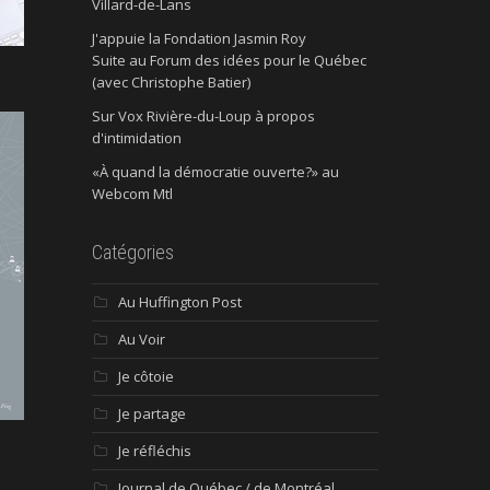
Villard-de-Lans
J'appuie la Fondation Jasmin Roy
Suite au Forum des idées pour le Québec
(avec Christophe Batier)
Sur Vox Rivière-du-Loup à propos
d'intimidation
«À quand la démocratie ouverte?» au
Webcom Mtl
Catégories
Au Huffington Post
Au Voir
Je côtoie
Je partage
Je réfléchis
Journal de Québec / de Montréal