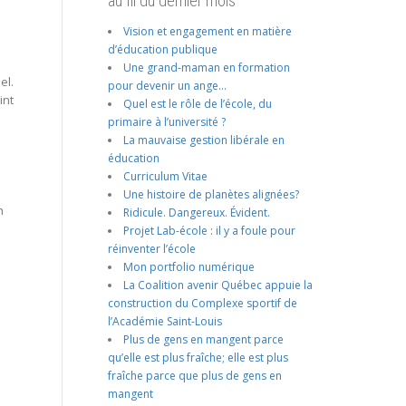
au fil du dernier mois
Vision et engagement en matière
d’éducation publique
Une grand-maman en formation
el.
pour devenir un ange…
int
Quel est le rôle de l’école, du
primaire à l’université ?
La mauvaise gestion libérale en
éducation
Curriculum Vitae
Une histoire de planètes alignées?
n
Ridicule. Dangereux. Évident.
Projet Lab-école : il y a foule pour
réinventer l’école
Mon portfolio numérique
La Coalition avenir Québec appuie la
construction du Complexe sportif de
l’Académie Saint-Louis
Plus de gens en mangent parce
qu’elle est plus fraîche; elle est plus
fraîche parce que plus de gens en
mangent