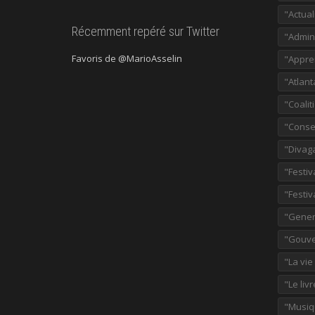
"Actual
Récemment repéré sur Twitter
"Admini
Favoris de @MarioAsselin
"Appre
"Atlant
"Coalit
"Consei
"Divag
"Festiv
"Festiv
"Gener
"Gouve
"La vie
"Le liv
"Musiq