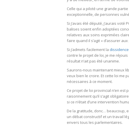
Celle qui a piloté une grande parti
exceptionnelle, de personnes vulné
Si j’avais été député, j’aurais voté 
balises soient enfin adoptées conce
relatives aux soins exprimées clai
faire quand il s’agit « d’assurer au
Si j’admets facilement la
dissidence
contre le projet de loi, je me réjoui
résultat n’ait pas été unanime.
Saurons-nous maintenant mieux libér
veux bien le croire. Et cette loi m
nécessaires à ce moment.
Ce projet de loi provincial n’en est 
raisonnement qu’il s’agit obligatoi
si ce n’était d’une intervention hum
De la gratitude, donc… beaucoup, e
un débat constructif et un travail l
envers tous les parlementaires.