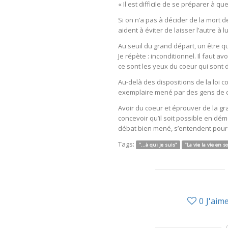
« Il est difficile de se préparer à q
Si on n’a pas à décider de la mort de
aident à éviter de laisser l’autre à 
Au seuil du grand départ, un être q
Je répète : inconditionnel. Il faut 
ce sont les yeux du coeur qui sont d
Au-delà des dispositions de la loi co
exemplaire mené par des gens de c
Avoir du coeur et éprouver de la grat
concevoir qu’il soit possible en dé
débat bien mené, s’entendent pour 
Tags:
"...à qui je suis"
"La vie la vie en so
0
J'aim