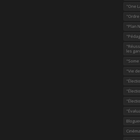
"One L
"Ordre
"Plan 
"Pédag
"Réussi
les gar
"Some p
"Vie d
"Électi
"Élect
"Élect
"Évalu
Blogue
Ciném