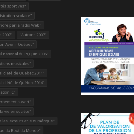
ités sportives"
stration scolaire"
ndre par la radio Web"
a 2007"
"Autrans 2007"
ion Avenir Québec"
l national du PQ juin 2006"
ations musicales"
al d'été de Québec 2011"
al d'été de Québec 2014"
ation_C"
rnement ouvert"
 la vie en société"
re les lecteurs et le numérique"
ue du Bout du Monde"