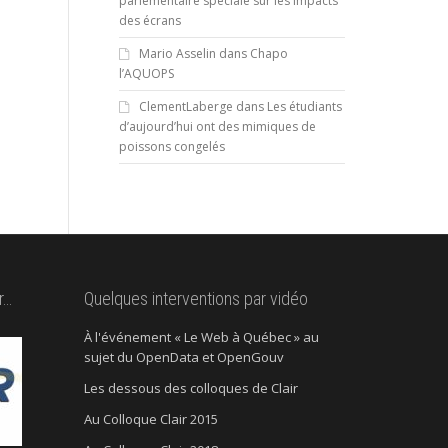
parlementaire spéciale sur les impacts
des écrans
Mario Asselin
dans
Chapo
l’AQUOPS
ClementLaberge
dans
Les étudiants
d’aujourd’hui ont des mimiques de
poissons congelés
r…
Quelques interventions par vidéo
À l'événement « Le Web à Québec » au
sujet du OpenData et OpenGouv
Les dessous des colloques de Clair
Au Colloque Clair 2015