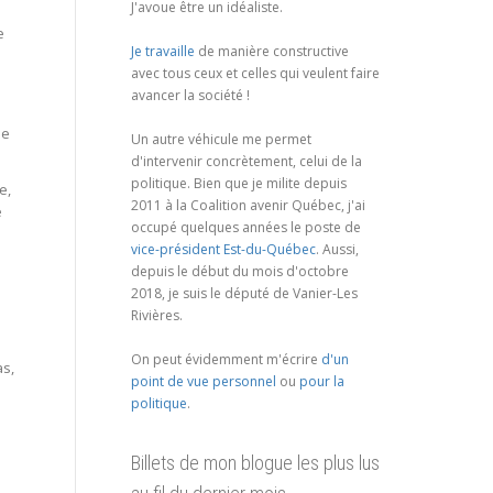
J'avoue être un idéaliste.
e
Je travaille
de manière constructive
avec tous ceux et celles qui veulent faire
avancer la société !
se
Un autre véhicule me permet
d'intervenir concrètement, celui de la
politique. Bien que je milite depuis
e,
2011 à la Coalition avenir Québec, j'ai
e
occupé quelques années le poste de
vice-président Est-du-Québec
. Aussi,
depuis le début du mois d'octobre
2018, je suis le député de Vanier-Les
Rivières.
On peut évidemment m'écrire
d'un
as,
point de vue personnel
ou
pour la
politique
.
i
Billets de mon blogue les plus lus