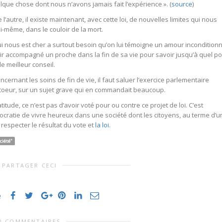
uelque chose dont nous n’avons jamais fait l’expérience ». (
source
)
 l’autre, il existe maintenant, avec cette loi, de nouvelles limites qui nous
lui-même, dans le couloir de la mort.
ui nous est cher a surtout besoin qu’on lui témoigne un amour inconditionn
avoir accompagné un proche dans la fin de sa vie pour savoir jusqu’à quel po
e meilleur conseil.
ncernant les soins de fin de vie, il faut saluer l’exercice parlementaire
oeur, sur un sujet grave qui en commandait beaucoup.
itude, ce n’est pas d’avoir voté pour ou contre ce projet de loi. C’est
mocratie de vivre heureux dans une société dont les citoyens, au terme d’u
respecter le résultat du vote et
la loi
.
ciété"
PARTAGER CECI
e
0 COMMENTAIRES