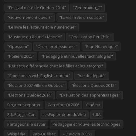
"Festival d'été de Québec 2014"
"Generation_C"
"Gouvernement ouvert"
"La vie la vie en société"
"Le livre les lecteurs et le numérique"
"Musique du Bout du Monde"
"One Laptop Per Child"
"Opossum"
"Ordre professionnel"
"Plan Numérique"
"Poitiers 2005"
"Pédagogie et nouvelles technologies"
"Réussite différenciée chez les filles et les garçons"
"Some posts with English content"
"Vie de député"
"Élection 2007 Ville de Québec"
"Élections Québec 2012"
"Élections Québec 2014"
"Évaluation des apprentissages"
Blogueur-reporter
CarrefourQc2006
Cinéma
EduBloggerCon
LesExplorateursduWeb
LIfIA
Partageons le savoir
Pédagogie et nouvelles technologies
Wikipédia
Zap-Québec
« Ludovia 2006 »