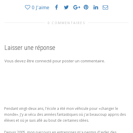
0
J'aime
0 COMMENTAIRES
Laisser une réponse
Vous devez être connecté pour poster un commentaire.
Pendant vingt-deux ans, l'école a été mon véhicule pour «changer le
monde». J'y ai vécu des années fantastiques où j'ai beaucoup appris des
élèves et où je suis allé au bout de certaines idées.
Depuis 2005, mon parcours en entreprises m'a permis d'aider des