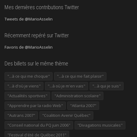
Mes dernières contributions Twitter
Tweets de @MarioAsselin
Récemment repéré sur Twitter
Favoris de @MarioAsselin
Des billets sur le même thème
"...à ce qui me choque"
"...à ce qui me fait plaisir"
"...à d'où je viens"
"...à où je m'en vais"
"...à qui je suis"
"Actualités sportives"
"Administration scolaire"
"Apprendre par la radio Web"
"Atlanta 2007"
"Autrans 2007"
"Coalition Avenir Québec"
"Conseil national du PQ juin 2006"
"Divagations musicales"
"Festival d'été de Québec 2011"