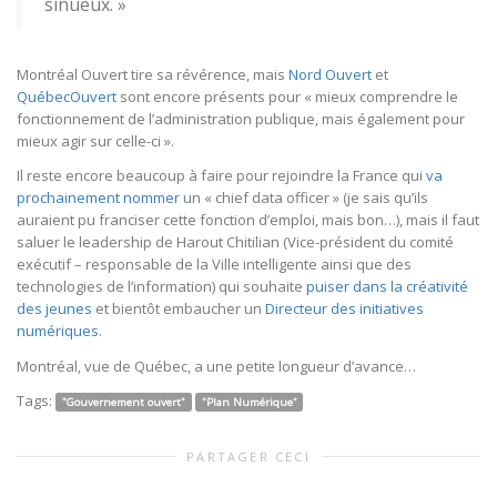
sinueux. »
Montréal Ouvert tire sa révérence, mais
Nord Ouvert
et
QuébecOuvert
sont encore présents pour « mieux comprendre le
fonctionnement de l’administration publique, mais également pour
mieux agir sur celle-ci ».
Il reste encore beaucoup à faire pour rejoindre la France qui
va
prochainement nommer
un « chief data officer » (je sais qu’ils
auraient pu franciser cette fonction d’emploi, mais bon…), mais il faut
saluer le leadership de Harout Chitilian (Vice-président du comité
exécutif – responsable de la Ville intelligente ainsi que des
technologies de l’information) qui souhaite
puiser dans la créativité
des jeunes
et bientôt embaucher un
Directeur des initiatives
numériques
.
Montréal, vue de Québec, a une petite longueur d’avance…
Tags:
"Gouvernement ouvert"
"Plan Numérique"
PARTAGER CECI