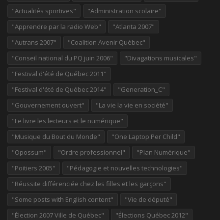
"Actualités sportives"
"Administration scolaire"
"Apprendre par la radio Web"
"Atlanta 2007"
"Autrans 2007"
"Coalition Avenir Québec"
"Conseil national du PQ juin 2006"
"Divagations musicales"
"Festival d'été de Québec 2011"
"Festival d'été de Québec 2014"
"Generation_C"
"Gouvernement ouvert"
"La vie la vie en société"
"Le livre les lecteurs et le numérique"
"Musique du Bout du Monde"
"One Laptop Per Child"
"Opossum"
"Ordre professionnel"
"Plan Numérique"
"Poitiers 2005"
"Pédagogie et nouvelles technologies"
"Réussite différenciée chez les filles et les garçons"
"Some posts with English content"
"Vie de député"
"Élection 2007 Ville de Québec"
"Élections Québec 2012"