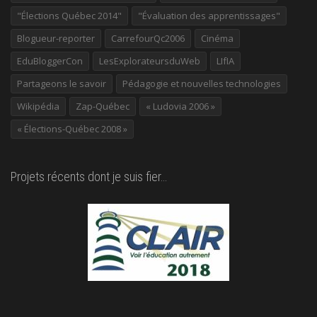
"Élections Québec 2014"
"Évaluation des apprentissages"
Blogueur-reporter
CarrefourQc2006
Cinéma
EduBloggerCon
LesExplorateursduWeb
LIfIA
Partageons le savoir
Pédagogie et nouvelles technologies
Wikipédia
Zap-Québec
« Ludovia 2006 »
« Élections-Québec 2008 »
Projets récents dont je suis fier…