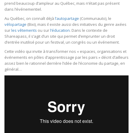
prend beaucoup d’ampleur au Québec, mais n’était pas présent
dans l’événementiel.
Au Québec, on connaît déjà
l’autopartage
(Communauto), le
vélopartage
(Bixi), mais il existe aussi des initiatives du genre axées
sur
les vêtements
ou sur
l’éducation
. Dans le contexte de
Shareapass, il s’agit d’un site qui permet d’emprunter un droit
d’entrée inutilisé pour un festival, un congrès ou un événement.
Cette vidéo qui invite à transformer nos « espaces, organisations et
événements en pôles d’apprentissage par les pairs » décrit d’ailleurs
assez bien le rationnel derrière l’idée de l’économie du partage, en
général…