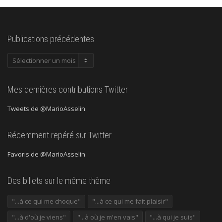
Publications précédentes
Publications
précédentes
Mes dernières contributions Twitter
Tweets de @MarioAsselin
Récemment repéré sur Twitter
Favoris de @MarioAsselin
Des billets sur le même thème
"...à ce qui me choque"
"...à ce qui me fait plaisir"
"...à d'où je viens"
"...à où je m'en vais"
"...à qui je suis"