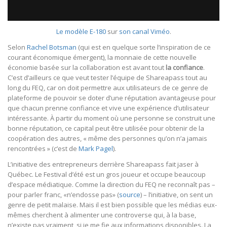
Le modèle E-180
sur
son canal Viméo
.
Selon
Rachel Botsman
(qui est en quelque sorte l’inspiration de ce
courant économique émergent), la monnaie de cette nouvelle
économie basée sur la collaboration est avant tout
la confiance
.
C’est d’ailleurs ce que veut tester l’équipe de Shareapass tout au
long du FEQ, car on doit permettre aux utilisateurs de ce genre de
plateforme de pouvoir se doter d’une réputation avantageuse pour
que chacun prenne confiance et vive une expérience d’utilisateur
intéressante. À partir du moment où une personne se construit une
bonne réputation, ce capital peut être utilisée pour obtenir de la
coopération des autres, « même des personnes qu’on n’a jamais
rencontrées » (c’est de
Mark Pagel
).
L’initiative des entrepreneurs derrière Shareapass fait jaser à
Québec. Le Festival d’été est un gros joueur et occupe beaucoup
d’espace médiatique. Comme la direction du FEQ ne reconnaît pas –
pour parler franc, «n’endosse pas» (
source
) – l’initiative, on sent un
genre de petit malaise. Mais il est bien possible que les médias eux-
mêmes cherchent à alimenter une controverse qui, à la base,
n’existe pas vraiment, si je me fie aux informations disponibles. La