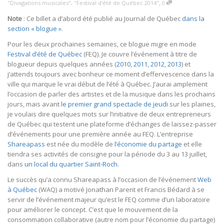
,
"Divagations musicales"
,
"Festival d'été de Québec 2014"
0
Note
: Ce billet a d’abord été publié au Journal de Québec
dans la
section « blogue »
.
Pour les deux prochaines semaines, ce blogue migre en mode
Festival d’été de Québec
(FEQ). Je couvre l’événement à titre de
blogueur depuis quelques années (
2010
,
2011
,
2012
,
2013
) et
j’attends toujours avec bonheur ce moment d’effervescence dans la
ville qui marque le vrai début de l’été à Québec. J’aurai amplement
l’occasion de parler des artistes et de la musique dans les prochains
jours, mais avant
le premier grand spectacle de jeudi
sur les plaines,
je voulais dire quelques mots sur l’initiative de deux entrepreneurs
de Québec qui testent une plateforme d’échanges de laissez-passer
d’événements pour une première année au FEQ. L’entreprise
Shareapass
est née du modèle de
l’économie du partage
et elle
tiendra ses activités de consigne pour la période du 3 au 13 juillet,
dans
un local du quartier Saint-Roch
.
Le succès qu’a connu Shareapass à l’occasion de l’événement
Web
à Québec
(WAQ) a motivé Jonathan Parent et Francis Bédard à se
servir de l’événement majeur qu’est le FEQ comme d’un laboratoire
pour améliorer le concept. C’est que le mouvement de la
consommation collaborative (autre nom pour l’économie du partage)