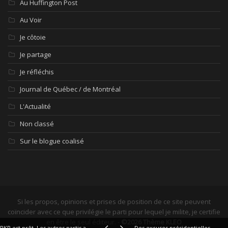
Au Huffington Post
Au Voir
Je côtoie
Je partage
Je réfléchis
Journal de Québec / de Montréal
L'Actualité
Non classé
Sur le blogue coalisé
Si les propos, opinions et prises de position de ce site peuvent
coïncider avec ce que privilégie le parti pour lequel je milite, je certifie
en être le seul éditeur. -
©2026 Thème KLEO
PKP est prêt. Les autres partis aussi.
Des excuses présidentielles...