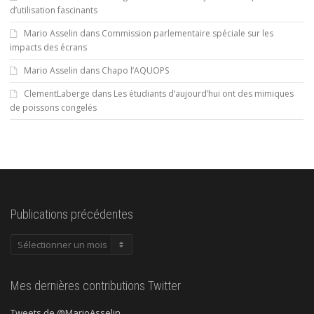
d’utilisation fascinants
Mario Asselin
dans
Commission parlementaire spéciale sur les
impacts des écrans
Mario Asselin
dans
Chapo l’AQUOPS
ClementLaberge
dans
Les étudiants d’aujourd’hui ont des mimiques
de poissons congelés
Publications précédentes
Publications
précédentes
Mes dernières contributions Twitter
Tweets de @MarioAsselin