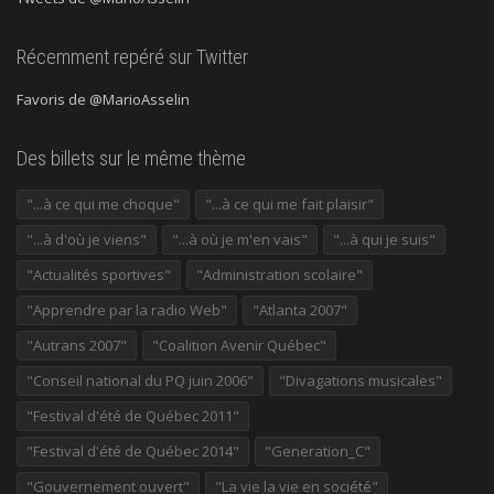
Récemment repéré sur Twitter
Favoris de @MarioAsselin
Des billets sur le même thème
"...à ce qui me choque"
"...à ce qui me fait plaisir"
"...à d'où je viens"
"...à où je m'en vais"
"...à qui je suis"
"Actualités sportives"
"Administration scolaire"
"Apprendre par la radio Web"
"Atlanta 2007"
"Autrans 2007"
"Coalition Avenir Québec"
"Conseil national du PQ juin 2006"
"Divagations musicales"
"Festival d'été de Québec 2011"
"Festival d'été de Québec 2014"
"Generation_C"
"Gouvernement ouvert"
"La vie la vie en société"