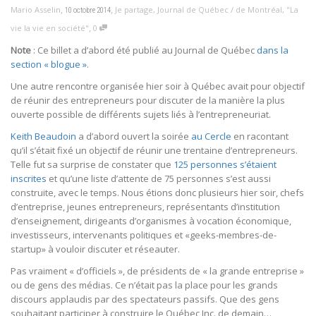
,
,
Mario Asselin
Je partage
,
Journal de Québec / de Montréal
,
"La
10 octobre 2014
,
vie la vie en société"
0
Note
: Ce billet a d’abord été publié au Journal de Québec
dans la
section « blogue »
.
Une autre rencontre organisée hier soir à Québec avait pour objectif
de réunir des entrepreneurs pour discuter de la manière la plus
ouverte possible de différents sujets liés à l’entrepreneuriat.
Keith Beaudoin
a d’abord ouvert la soirée
au Cercle
en racontant
qu’il s’était fixé un objectif de réunir une trentaine d’entrepreneurs.
Telle fut sa surprise de constater que
125 personnes s’étaient
inscrites
et qu’une liste d’attente de 75 personnes s’est aussi
construite, avec le temps. Nous étions donc plusieurs hier soir, chefs
d’entreprise, jeunes entrepreneurs, représentants d’institution
d’enseignement, dirigeants d’organismes à vocation économique,
investisseurs, intervenants politiques et «geeks-membres-de-
startup» à vouloir discuter et réseauter.
Pas vraiment « d’officiels », de présidents de « la grande entreprise »
ou de gens des médias. Ce n’était pas la place pour les grands
discours applaudis par des spectateurs passifs. Que des gens
souhaitant participer à construire le Québec Inc. de demain…