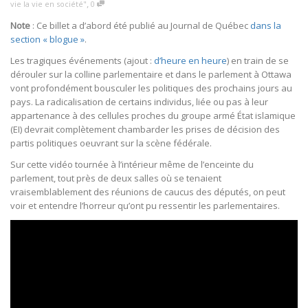
,
vie la vie en société"
0
Note
: Ce billet a d’abord été publié au Journal de Québec
dans la
section « blogue »
.
Les tragiques événements (ajout :
d’heure en heure
) en train de se
dérouler sur la colline parlementaire et dans le parlement à Ottawa
vont profondément bousculer les politiques des prochains jours au
pays. La radicalisation de certains individus, liée ou pas à leur
appartenance à des cellules proches du groupe armé État islamique
(EI) devrait complètement chambarder les prises de décision des
partis politiques oeuvrant sur la scène fédérale.
Sur cette vidéo tournée à l’intérieur même de l’enceinte du
parlement, tout près de deux salles où se tenaient
vraisemblablement des réunions de caucus des députés, on peut
voir et entendre l’horreur qu’ont pu ressentir les parlementaires.