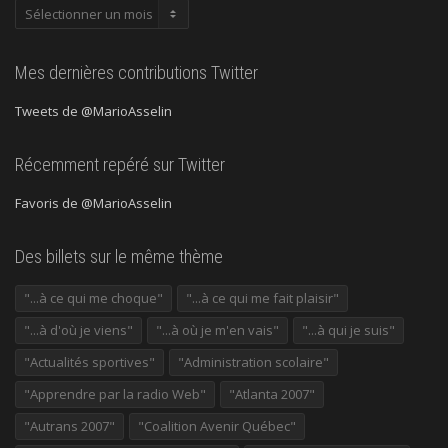
Publications
précédentes
Mes dernières contributions Twitter
Tweets de @MarioAsselin
Récemment repéré sur Twitter
Favoris de @MarioAsselin
Des billets sur le même thème
"...à ce qui me choque"
"...à ce qui me fait plaisir"
"...à d'où je viens"
"...à où je m'en vais"
"...à qui je suis"
"Actualités sportives"
"Administration scolaire"
"Apprendre par la radio Web"
"Atlanta 2007"
"Autrans 2007"
"Coalition Avenir Québec"