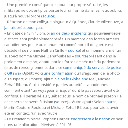
– Une première conséquence, pour leur propre sécurité, les
militaires ne doivent plus porter leur uniforme dans les lieux publics
jusqu’à nouvel ordre (
source
).
– Réaction de mon collègue blogueur à Québec, Claude Villeneuve, «
Jamais prêts pour ça
».
– En date de 13 h 45 pm,
bilan de deux incidents
qui
pourraient être
distincts
sont probablement reliés. Un membre des forces armées
canadiennes posté au monument commémoratif de guerre est
décédé (il se nomme Nathan Cirillo –
source
) et un homme armé (un
suspect nommé Michael Zehaf-Bibeau –
source
) présent dans le
parlement est mort, abattu par les forces de sécurité du parlement
(plus de renseignements dans ce
communiqué du service de police
d’Ottawa
). (
Ajout
: Voici
une confirmation
qu’il s’agit bien de la photo
du suspect, du moins).
Ajout
:
Selon le Globe and Mail
, Michael
Zehaf-Bibeau était considéré par les autorités canadiennes
comment étant “un voyageur à risque” dont le passeport avait été
confisqué. Il serait né au Québec sous le nom de Michael Joseph Hall
et se serait converti à l’Islam (
source
)…
Autre ajout
: Selon
source
,
Martin Couture-Rouleau et Michael Zehaf-Bibeau pourraient avoir
été en contact, l’un avec l’autre.
– Le Premier ministre Stephen Harper
s’adressera à la nation
ce soir
dans une allocution télévisée à 20 h 05.