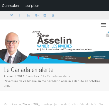
Connexion
Inscription
Activer/dé
Le Canada en alerte
Accueil
2014
octobre
Le Canada en alerte
L'aventure de ce blogue animé par Mario Asselin a débuté en octobre
2002...
,
,
Mario Asselin
Je partage
,
Journal de Québec / de Montréal
,
"La
23 octobre 2014