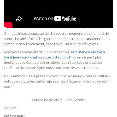
On ne sait pas beaucoup de choses à ce moment-ci du nombre de
tireurs hostiles face à l’organisation démocratique canadienne – ils
s’attaquent au parlement, c’est grave – ni à leurs affiliations.
Avec les événements de lundi dernier où
un militaire a été tué à
Saint-Jean-sur-Richelieu
et
ceux d’aujourd’hui
, on ne peut plus
douter que le Canada soit en alerte. Les répercussions ici, des
conflits en Iraq et en Syrie nous touchent très concrètement.
Nous entrons dès à présent, chez nous, en mode « réinitialisation »
politique et tous les partis représentés à Ottawa n’y échapperont
pas.
Caricature de Aislin – The Gazette
À suivre…
Mises à jour
: