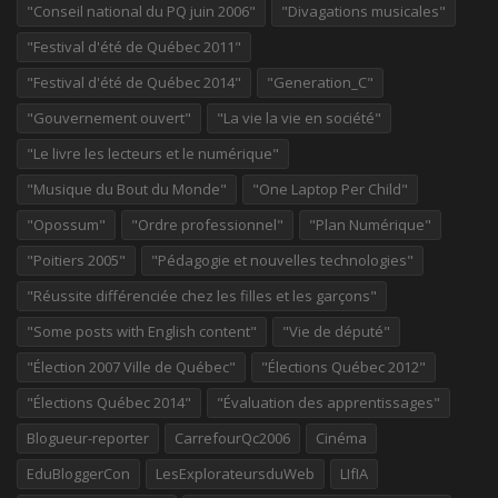
"Conseil national du PQ juin 2006"
"Divagations musicales"
"Festival d'été de Québec 2011"
"Festival d'été de Québec 2014"
"Generation_C"
"Gouvernement ouvert"
"La vie la vie en société"
"Le livre les lecteurs et le numérique"
"Musique du Bout du Monde"
"One Laptop Per Child"
"Opossum"
"Ordre professionnel"
"Plan Numérique"
"Poitiers 2005"
"Pédagogie et nouvelles technologies"
"Réussite différenciée chez les filles et les garçons"
"Some posts with English content"
"Vie de député"
"Élection 2007 Ville de Québec"
"Élections Québec 2012"
"Élections Québec 2014"
"Évaluation des apprentissages"
Blogueur-reporter
CarrefourQc2006
Cinéma
EduBloggerCon
LesExplorateursduWeb
LIfIA