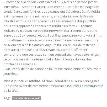
– L’adresse à la nation vient d’avoir lieu. « Nous ne serons jamais
intimidés » – Stephen Harper. Bien entendu, tous les messages de
condoléance aux familles des victimes ont été adressés. M. Mulclair
est intervenu dans le même sens, en solidarité avec le Premier
ministre et tous les Canadiens : « Les événements d’aujourd’hui
nous ont rapprochés et nous ont rendu plus forts » – Thomas
Mulcair. M. Trudeau
n’a pas pu intervenir
, était retenu dans «une
zone bouclée» (
source
)
Ajout
: il est finalement intervenu vers 21 h…
pour affirmer que nous avons un devoir de mémoire envers tous
ceux qui ont aidé les autres, aujourd’hui, en ce jour de tristesse. Il
s’est aussi adressé aux musulmans du Canada, affirmant
comprendre que ces actes sont en contradiction avec cette religion.
Le terrorisme est maintenant bel et bien à l’ordre du jour des
prochaines semaines…
–
Un Storify
de fin de soirée de la Presse canadienne qui résume la
journée…
Mise à jour du 26 octobre
: Michael Zehaf-Bibeau aurait enregistré
une vidéo avant de commettre l’irréparable (
source
). Le
communiqué
de la GRC…
Tags:
"La vie la vie en société"