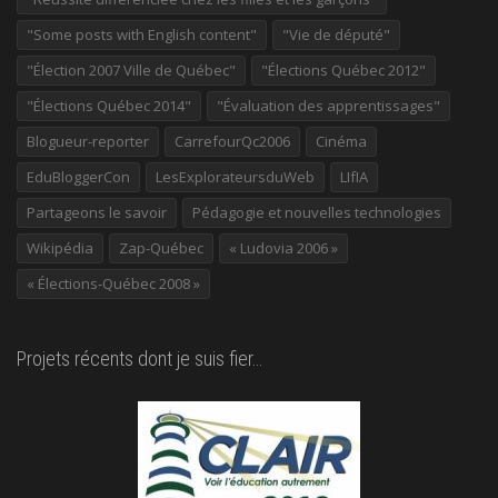
"Some posts with English content"
"Vie de député"
"Élection 2007 Ville de Québec"
"Élections Québec 2012"
"Élections Québec 2014"
"Évaluation des apprentissages"
Blogueur-reporter
CarrefourQc2006
Cinéma
EduBloggerCon
LesExplorateursduWeb
LIfIA
Partageons le savoir
Pédagogie et nouvelles technologies
Wikipédia
Zap-Québec
« Ludovia 2006 »
« Élections-Québec 2008 »
Projets récents dont je suis fier…