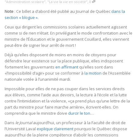
,
"Administration scolaire"
,
"La vie la vie en société"
0
Note
: Ce billet a d’abord été publié au Journal de Québec
dans la
section « blogue »
.
Ceux qui dirigent les commissions scolaires actuellement agissent
comme si de rien n’était. En privilégiant le mode confrontation avec le
ministre de l’Éducation et le gouvernement Couillard, elles viennent
peut-être de signer leur arrêt de mort !
Déjà qu’elles disposent de moins en moins de citoyens pour
défendre leur existence sur la place publique, elles indisposent
fortement les gouvernants
en affirmant
qu’elles sont dans
«l’impossibilité d’agir» pour se conformer à
la motion
de l’Assemblée
nationale votée à l’unanimité mardi.
Impossible pour elles de ne pas couper dans les services directs
aux élèves, comme l’aide aux devoirs, la lecture à l’école et la lutte
contre l’intimidation et la violence, «ça prend plus qu’une lettre de la
part du ministre pour faire marche arrière», écrivent-elles. On
comprendra que le ministre doive
durcir le ton
…
Dans
le Journal
aujourd’hui, un professeur à la Faculté de droit de
l’Université Laval
explique clairement
pourquoi le Québec dispose
aujourd’hui de la pleine compétence d’abolir les commissions