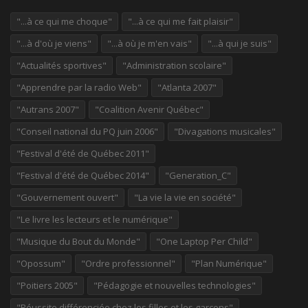
"...à ce qui me choque"
"...à ce qui me fait plaisir"
"...à d'où je viens"
"...à où je m'en vais"
"...à qui je suis"
"Actualités sportives"
"Administration scolaire"
"Apprendre par la radio Web"
"Atlanta 2007"
"Autrans 2007"
"Coalition Avenir Québec"
"Conseil national du PQ juin 2006"
"Divagations musicales"
"Festival d'été de Québec 2011"
"Festival d'été de Québec 2014"
"Generation_C"
"Gouvernement ouvert"
"La vie la vie en société"
"Le livre les lecteurs et le numérique"
"Musique du Bout du Monde"
"One Laptop Per Child"
"Opossum"
"Ordre professionnel"
"Plan Numérique"
"Poitiers 2005"
"Pédagogie et nouvelles technologies"
"Réussite différenciée chez les filles et les garçons"