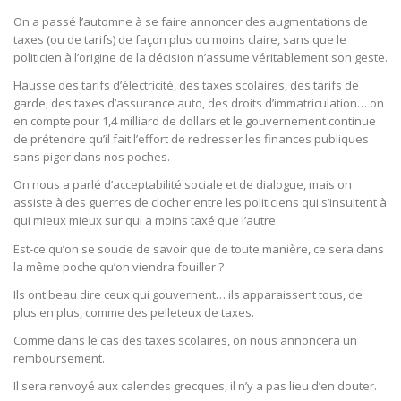
On a passé l’automne à se faire annoncer des augmentations de
taxes (ou de tarifs) de façon plus ou moins claire, sans que le
politicien à l’origine de la décision n’assume véritablement son geste.
Hausse des tarifs d’électricité, des taxes scolaires, des tarifs de
garde, des taxes d’assurance auto, des droits d’immatriculation… on
en compte pour 1,4 milliard de dollars et le gouvernement continue
de prétendre qu’il fait l’effort de redresser les finances publiques
sans piger dans nos poches.
On nous a parlé d’acceptabilité sociale et de dialogue, mais on
assiste à des guerres de clocher entre les politiciens qui s’insultent à
qui mieux mieux sur qui a moins taxé que l’autre.
Est-ce qu’on se soucie de savoir que de toute manière, ce sera dans
la même poche qu’on viendra fouiller ?
Ils ont beau dire ceux qui gouvernent… ils apparaissent tous, de
plus en plus, comme des pelleteux de taxes.
Comme dans le cas des taxes scolaires, on nous annoncera un
remboursement.
Il sera renvoyé aux calendes grecques, il n’y a pas lieu d’en douter.