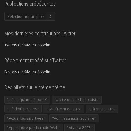
Publications précédentes
Publications
précédentes
Mes dernières contributions Twitter
Tweets de @MarioAsselin
Récemment repéré sur Twitter
Favoris de @MarioAsselin
Des billets sur le même thème
"...à ce qui me choque"
"...à ce qui me fait plaisir"
"...à d'où je viens"
"...à où je m'en vais"
"...à qui je suis"
"Actualités sportives"
"Administration scolaire"
"Apprendre par la radio Web"
"Atlanta 2007"