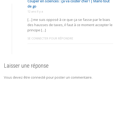
Couper en sciences : ça va coûter cher ! | Mario tout
de go
12 ans Il y a
[…] me suis opposé à ce que ça se fasse par le biais
des hausses de taxes, il faut à ce moment accepter le
principe […]
SE CONNECTER POUR RÉPONDRE
Laisser une réponse
Vous devez être connecté pour poster un commentaire.