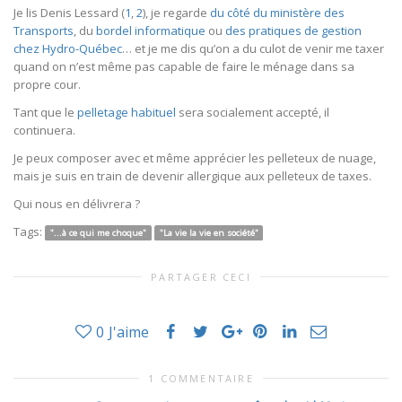
Je lis Denis Lessard (
1
,
2
), je regarde
du côté du ministère des
Transports
, du
bordel informatique
ou
des pratiques de gestion
chez Hydro-Québec
… et je me dis qu’on a du culot de venir me taxer
quand on n’est même pas capable de faire le ménage dans sa
propre cour.
Tant que le
pelletage habituel
sera socialement accepté, il
continuera.
Je peux composer avec et même apprécier les pelleteux de nuage,
mais je suis en train de devenir allergique aux pelleteux de taxes.
Qui nous en délivrera ?
Tags:
"...à ce qui me choque"
"La vie la vie en société"
PARTAGER CECI
0
J'aime
1 COMMENTAIRE