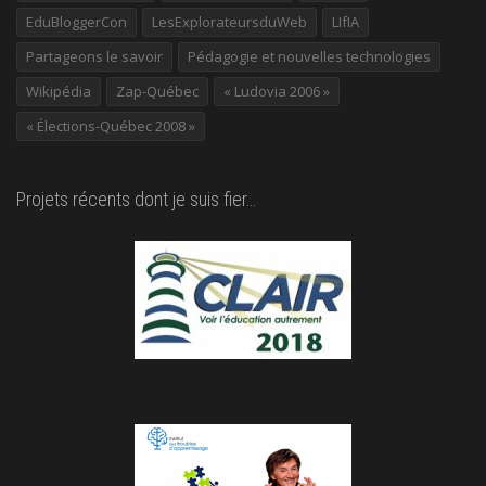
EduBloggerCon
LesExplorateursduWeb
LIfIA
Partageons le savoir
Pédagogie et nouvelles technologies
Wikipédia
Zap-Québec
« Ludovia 2006 »
« Élections-Québec 2008 »
Projets récents dont je suis fier…