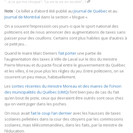
,
"...à ce qui me choque"
,
"La vie la vie en société"
1
Note
: Ce billet a d’abord été publié au
Journal de Québec
et au
Journal de Montréal
dans la section « blogue ».
On a souvent l’impression ces jours-ci que le sport national des
politiciens est de nous annoncer des augmentations de taxes sans
passer pour des couillons. Certains sont plus habiles que d’autres à
ce petit jeu…
Quand le maire Marc Demers
fait porter
une partie de
l’augmentation des taxes à Ville de Laval sur le dos du ministre
Pierre Moreau et du pacte fiscal entre le gouvernement du Québec
et les villes, il ne joue plus les règles du jeu. Entre politiciens, on se
couvrent un peu mieux, habituellement.
Les
sorties récentes du ministre Moreau et des maires de l’Union
des municipalités du Québec (UMQ)
font bien peu de cas du fait
qu’en bout de piste, ceux qui devraient être outrés sont ceux chez
qui on vient piger dans les poches.
On nous avait
fait le coup l’an dernier
avec les hausses de taxes
scolaires pelletées dans la cour des citoyens par les commissions
scolaires, mais télécommandées, dans les faits, par la ministre de
l’éducation.