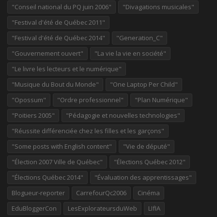
"Conseil national du PQ juin 2006"
"Divagations musicales"
"Festival d'été de Québec 2011"
"Festival d'été de Québec 2014"
"Generation_C"
"Gouvernement ouvert"
"La vie la vie en société"
"Le livre les lecteurs et le numérique"
"Musique du Bout du Monde"
"One Laptop Per Child"
"Opossum"
"Ordre professionnel"
"Plan Numérique"
"Poitiers 2005"
"Pédagogie et nouvelles technologies"
"Réussite différenciée chez les filles et les garçons"
"Some posts with English content"
"Vie de député"
"Élection 2007 Ville de Québec"
"Élections Québec 2012"
"Élections Québec 2014"
"Évaluation des apprentissages"
Blogueur-reporter
CarrefourQc2006
Cinéma
EduBloggerCon
LesExplorateursduWeb
LIfIA