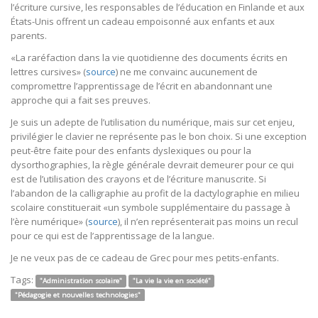
l’écriture cursive, les responsables de l’éducation en Finlande et aux
États-Unis offrent un cadeau empoisonné aux enfants et aux
parents.
«La raréfaction dans la vie quotidienne des documents écrits en
lettres cursives» (
source
) ne me convainc aucunement de
compromettre l’apprentissage de l’écrit en abandonnant une
approche qui a fait ses preuves.
Je suis un adepte de l’utilisation du numérique, mais sur cet enjeu,
privilégier le clavier ne représente pas le bon choix. Si une exception
peut-être faite pour des enfants dyslexiques ou pour la
dysorthographies, la règle générale devrait demeurer pour ce qui
est de l’utilisation des crayons et de l’écriture manuscrite. Si
l’abandon de la calligraphie au profit de la dactylographie en milieu
scolaire constituerait «un symbole supplémentaire du passage à
l’ère numérique» (
source
), il n’en représenterait pas moins un recul
pour ce qui est de l’apprentissage de la langue.
Je ne veux pas de ce cadeau de Grec pour mes petits-enfants.
Tags:
"Administration scolaire"
"La vie la vie en société"
"Pédagogie et nouvelles technologies"