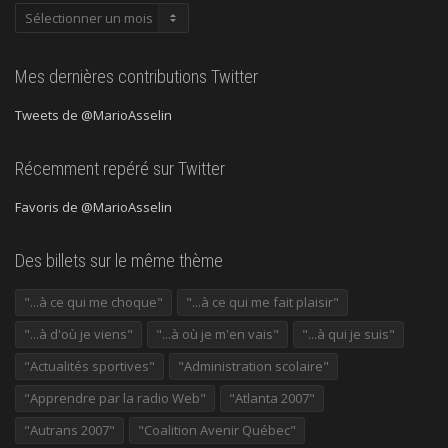
Publications
précédentes
Mes dernières contributions Twitter
Tweets de @MarioAsselin
Récemment repéré sur Twitter
Favoris de @MarioAsselin
Des billets sur le même thème
"...à ce qui me choque"
"...à ce qui me fait plaisir"
"...à d'où je viens"
"...à où je m'en vais"
"...à qui je suis"
"Actualités sportives"
"Administration scolaire"
"Apprendre par la radio Web"
"Atlanta 2007"
"Autrans 2007"
"Coalition Avenir Québec"