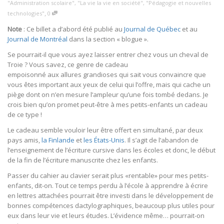
"Administration scolaire"
,
"La vie la vie en société"
,
"Pédagogie et nouvelles
,
technologies"
0
Note
: Ce billet a d’abord été publié au
Journal de Québec
et au
Journal de Montréal
dans la section « blogue ».
Se pourrait-il que vous ayez laisser entrer chez vous un cheval de
Troie ? Vous savez, ce genre de cadeau
empoisonné aux allures grandioses qui sait vous convaincre que
vous êtes important aux yeux de celui qui l’offre, mais qui cache un
piège dont on n’en mesure l’ampleur qu’une fois tombé dedans. Je
crois bien qu’on promet peut-être à mes petits-enfants un cadeau
de ce type !
Le cadeau semble vouloir leur être offert en simultané, par deux
pays amis,
la Finlande
et
les États-Unis
. Il s’agit de l’abandon de
l’enseignement de l’écriture cursive dans les écoles et donc, le début
de la fin de l’écriture manuscrite chez les enfants.
Passer du cahier au clavier serait plus «rentable» pour mes petits-
enfants, dit-on. Tout ce temps perdu à l’école à apprendre à écrire
en lettres attachées pourrait être investi dans le développement de
bonnes compétences dactylographiques, beaucoup plus utiles pour
eux dans leur vie et leurs études. L’évidence même… pourrait-on