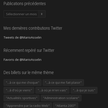
Publications précédentes
Publications
précédentes
Mes dernières contributions Twitter
Tweets de @MarioAsselin
Récemment repéré sur Twitter
Favoris de @MarioAsselin
Des billets sur le même thème
"...à ce qui me choque"
"...à ce qui me fait plaisir"
"...à d'où je viens"
"...à où je m'en vais"
"...à qui je suis"
"Actualités sportives"
"Administration scolaire"
"Apprendre par la radio Web"
"Atlanta 2007"