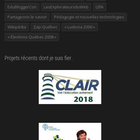
EduBloggerCon
LesExplorateursduWeb
LIfIA
Partageons le savoir
Pédagogie et nouvelles technologies
Wikipédia
Zap-Québec
« Ludovia 2006 »
« Élections-Québec 2008 »
Projets récents dont je suis fier…