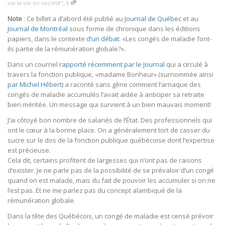
,
vie la vie en société"
0
Note
: Ce billet a d’abord été publié au
Journal de Québec
et au
Journal de Montréal
sous forme de chronique dans les éditions
papiers, dans le contexte
d’un débat
: «Les congés de maladie font-
ils partie de la rémunération globale?».
Dans un courriel
rapporté récemment par le Journal
qui a circulé à
travers la fonction publique, «madame Bonheur» (surnommée ainsi
par Michel Hébert
) a raconté sans gêne comment l’arnaque des
congés de maladie accumulés l’avait aidée à anticiper sa retraite
bien méritée. Un message qui survient à un bien mauvais moment!
J’ai côtoyé bon nombre de salariés de l’État. Des professionnels qui
ont le cœur à la bonne place. On a généralement tort de casser du
sucre sur le dos de la fonction publique québécoise dont l’expertise
est précieuse.
Cela dit, certains profitent de largesses qui n’ont pas de raisons
d’exister. Je ne parle pas de la possibilité de se prévaloir d’un congé
quand on est malade, mais du fait de pouvoir les accumuler si on ne
l’est pas. Et ne me parlez pas du concept alambiqué de la
rémunération globale.
Dans la tête des Québécois, un congé de maladie est censé prévoir