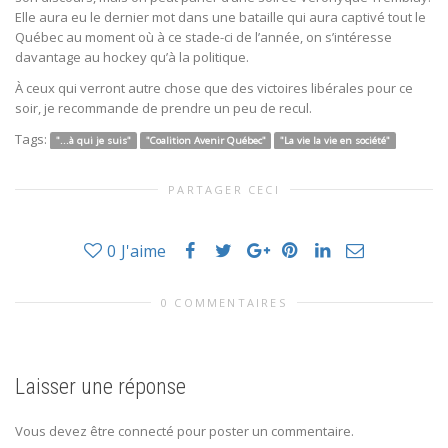
Elle aura eu le dernier mot dans une bataille qui aura captivé tout le
Québec au moment où à ce stade-ci de l’année, on s’intéresse
davantage au hockey qu’à la politique.
À ceux qui verront autre chose que des victoires libérales pour ce
soir, je recommande de prendre un peu de recul.
Tags:
"...à qui je suis"
"Coalition Avenir Québec"
"La vie la vie en société"
PARTAGER CECI
0
J'aime
0 COMMENTAIRES
Laisser une réponse
Vous devez être connecté pour poster un commentaire.