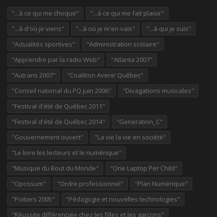
"...à ce qui me choque"
"...à ce qui me fait plaisir"
"...à d'où je viens"
"...à où je m'en vais"
"...à qui je suis"
"Actualités sportives"
"Administration scolaire"
"Apprendre par la radio Web"
"Atlanta 2007"
"Autrans 2007"
"Coalition Avenir Québec"
"Conseil national du PQ juin 2006"
"Divagations musicales"
"Festival d'été de Québec 2011"
"Festival d'été de Québec 2014"
"Generation_C"
"Gouvernement ouvert"
"La vie la vie en société"
"Le livre les lecteurs et le numérique"
"Musique du Bout du Monde"
"One Laptop Per Child"
"Opossum"
"Ordre professionnel"
"Plan Numérique"
"Poitiers 2005"
"Pédagogie et nouvelles technologies"
"Réussite différenciée chez les filles et les garçons"