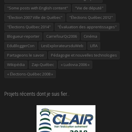
"Some posts with English content"
"Vie de député"
"Élection 2007 Ville de Québec"
"Élections Québec 2012"
"Élections Québec 2014"
"Évaluation des apprentissages"
Blogueur-reporter
CarrefourQc2006
Cinéma
EduBloggerCon
LesExplorateursduWeb
LIfIA
Partageons le savoir
Pédagogie et nouvelles technologies
Wikipédia
Zap-Québec
« Ludovia 2006 »
« Élections-Québec 2008 »
Projets récents dont je suis fier…