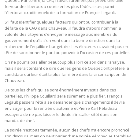
Québec. Par contre, la CAQ n’avait sûrement pas prévu une telle
ferveur des libéraux à courtiser les plus fédéralistes parmi
l’électorat «traditionnel» de la formation de François Legault.
S’il faut identifier quelques facteurs qui ont pu contribuer à la
défaite de la CAQ dans Chauveau, il faudra d’abord nommer la
volonté des citoyens d’envoyer le message aux membres du
gouvernement qu’ils s’en vont dans la bonne direction dans la
recherche de l’équilibre budgétaire. Les électeurs n’avaient pas en
tête de sanctionner le parti au pouvoir à l’occasion de ces partielles.
On ne pourra pas aller beaucoup plus loin ce soir dans l’analyse,
mais il serait tentant de dire que les gens de Québec ont préféré la
candidate qui leur était la plus familière dans la circonscription de
Chauveau.
De tous les chefs qui se sont énormément investis dans ces
partielles, Philippe Couillard sera sûrement le plus fier. François
Legault passera l’été à se demander quels changements il devra
envisager pour la rentrée d’automne et Pierre Karl Péladeau
essayera de ne pas laisser le doute s’installer sitôt dans son
mandat de chef.
La soirée n’est pas terminée, aucun des chefs n’a encore prononcé
son discours, mais on peut parler d’une soirée Véronyque Tremblay.