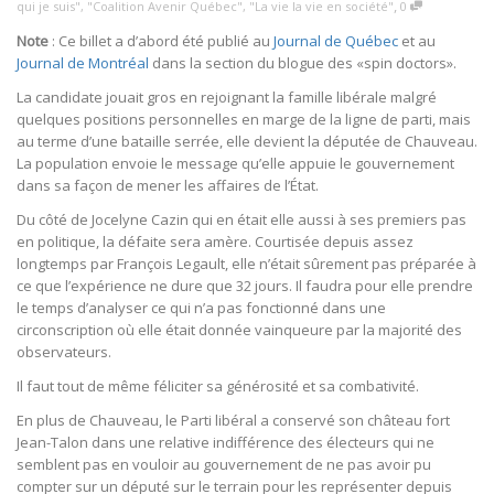
,
qui je suis"
,
"Coalition Avenir Québec"
,
"La vie la vie en société"
0
Note
: Ce billet a d’abord été publié au
Journal de Québec
et au
Journal de Montréal
dans la section du blogue des «spin doctors».
La candidate jouait gros en rejoignant la famille libérale malgré
quelques positions personnelles en marge de la ligne de parti, mais
au terme d’une bataille serrée, elle devient la députée de Chauveau.
La population envoie le message qu’elle appuie le gouvernement
dans sa façon de mener les affaires de l’État.
Du côté de Jocelyne Cazin qui en était elle aussi à ses premiers pas
en politique, la défaite sera amère. Courtisée depuis assez
longtemps par François Legault, elle n’était sûrement pas préparée à
ce que l’expérience ne dure que 32 jours. Il faudra pour elle prendre
le temps d’analyser ce qui n’a pas fonctionné dans une
circonscription où elle était donnée vainqueure par la majorité des
observateurs.
Il faut tout de même féliciter sa générosité et sa combativité.
En plus de Chauveau, le Parti libéral a conservé son château fort
Jean-Talon dans une relative indifférence des électeurs qui ne
semblent pas en vouloir au gouvernement de ne pas avoir pu
compter sur un député sur le terrain pour les représenter depuis