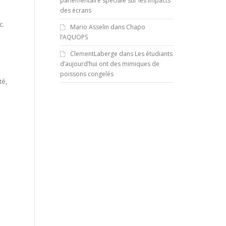
parlementaire spéciale sur les impacts
des écrans
c.
Mario Asselin
dans
Chapo
l’AQUOPS
ClementLaberge
dans
Les étudiants
d’aujourd’hui ont des mimiques de
poissons congelés
té,