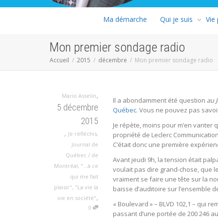
Ma démarche
Qui je suis
Vie
Mon premier sondage radio
Accueil
2015
décembre
Mon premier sondage radio
,
Mario Asselin
Il a abondamment été question
au 
5 décembre
Québec
. Vous ne pouvez pas savoir
2015
Je répète, moins pour m’en vanter q
,
Je réfléchis
,
propriété de Leclerc Communication,
C’était donc une première expérien
Journal de
Québec / de
Avant jeudi 9h, la tension était pa
Montréal
,
"...à ce
voulait pas dire grand-chose, que 
qui me fait
vraiment se faire une tête sur la no
plaisir"
,
"La vie la
baisse d’auditoire sur l’ensemble de 
,
vie en société"
« Boulevard » – BLVD 102,1 – qui r
0
passant d’une portée de 200 246 aud