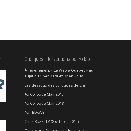
r…
Quelques interventions par vidéo
À l'événement « Le Web à Québec » au
sujet du OpenData et OpenGouv
Les dessous des colloques de Clair
Au Colloque Clair 2015
Au Colloque Clair 2018
Au TEDxWB
Chez BazzoTV (8 octobre 2015)
Chez Mario Dumont, sur le sujet des