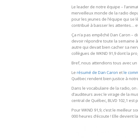
Le leader de notre équipe – l’anima
merveilleux monde de la radio dep
pour les jeunes de l’équipe qui se l
contribué à baisser les attentes… e
Ça n’a pas empêché Dan Caron – dir
devoir répondre toute la semaine à c
autre qui devait bien cacher sa nerv
collègues de WKND 91,9 dont la progr
Bref, nous attendions tous avec un 
Le
résumé de Dan Caron
et
le com
Québec rendent bien justice à notre
Dans le vocabulaire de la radio, o
d’auditeurs avec le virage de la mu
central de Québec, BLVD 102,1 est p
Pour WKND 91,9, c’est le meilleur so
000 heures d’écoute ! Elle devient