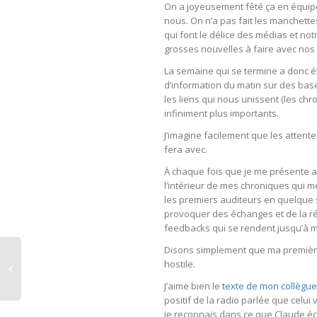
On a joyeusement fêté ça en équipe 
nous. On n’a pas fait les manchettes
qui font le délice des médias et notr
grosses nouvelles à faire avec nos 
La semaine qui se termine a donc été
d’information du matin sur des base
les liens qui nous unissent (les chr
infiniment plus importants.
J’imagine facilement que les attent
fera avec.
À chaque fois que je me présente 
l’intérieur de mes chroniques qui m
les premiers auditeurs en quelque so
provoquer des échanges et de la réf
feedbacks qui se rendent jusqu’à m
Disons simplement que ma première 
hostile.
J’aime bien le
texte de mon collègue
positif de la radio parlée que celui
je reconnais dans ce que Claude écr