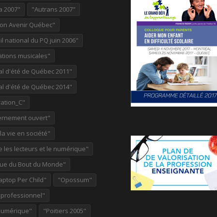
a 2007"
"Autrans 2007"
ion Avenir Québec"
l national du PQ juin 2006"
ations musicales"
al d'été de Québec 2011"
al d'été de Québec 2014"
ation_C"
rnement ouvert"
 la vie en société"
re les lecteurs et le numérique"
ue du Bout du Monde"
aptop Per Child"
"Opossum"
 professionnel"
Numérique"
"Poitiers 2005"