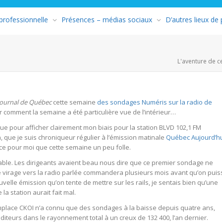
 professionnelle
Présences – médias sociaux
D’autres lieux de
L'aventure de c
Journal de Québec
cette semaine
des sondages Numéris sur la radio de
 comment la semaine a été particulière vue de l’intérieur…
ue pour afficher clairement mon biais pour la station BLVD 102,1 FM
 que je suis chroniqueur régulier à l’émission matinale
Québec Aujourd’h
ce pour moi que cette semaine un peu folle.
lpable. Les dirigeants avaient beau nous dire que ce premier sondage ne
le virage vers la radio parlée commandera plusieurs mois avant qu’on puis
uvelle émission qu’on tente de mettre sur les rails, je sentais bien qu’une
la station aurait fait mal.
emplace CKOI n’a connu que des sondages à la baisse depuis quatre ans,
iteurs dans le rayonnement total à un creux de 132 400, l’an dernier.