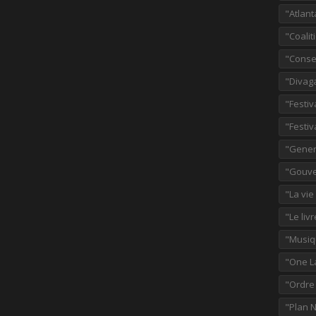
"Atlant
"Coalit
"Consei
"Divag
"Festiv
"Festiv
"Gener
"Gouve
"La vie
"Le liv
"Musiq
"One L
"Ordre
"Plan 