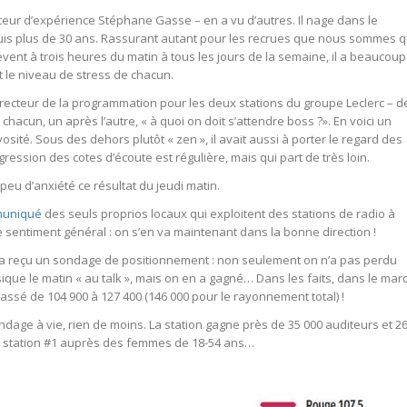
teur d’expérience Stéphane Gasse – en a vu d’autres. Il nage dans le
uis plus de 30 ans. Rassurant autant pour les recrues que nous sommes 
èvent à trois heures du matin à tous les jours de la semaine, il a beaucoup
t le niveau de stress de chacun.
ecteur de la programmation pour les deux stations du groupe Leclerc – d
hacun, un après l’autre, « à quoi on doit s’attendre boss ?». En voici un
osité. Sous des dehors plutôt « zen », il avait aussi à porter le regard des
ession des cotes d’écoute est régulière, mais qui part de très loin.
peu d’anxiété ce résultat du jeudi matin.
muniqué
des seuls proprios locaux qui exploitent des stations de radio à
 sentiment général : on s’en va maintenant dans la bonne direction !
n a reçu un sondage de positionnement : non seulement on n’a pas perdu
sique le matin « au talk », mais on en a gagné… Dans les faits, dans le mar
assé de 104 900 à 127 400 (146 000 pour le rayonnement total) !
ndage à vie, rien de moins. La station gagne près de 35 000 auditeurs et 2
 la station #1 auprès des femmes de 18-54 ans…