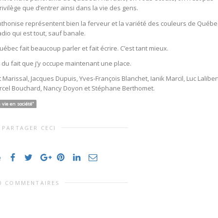
privilège que d’entrer ainsi dans la vie des gens.
thonise représentent bien la ferveur et la variété des couleurs de Québe
adio qui est tout, sauf banale.
bec fait beaucoup parler et fait écrire. C’est tant mieux.
du fait que j’y occupe maintenant une place.
arissal, Jacques Dupuis, Yves-François Blanchet, Ianik Marcil, Luc Laliber
Marcel Bouchard, Nancy Doyon et Stéphane Berthomet.
a vie en société"
PARTAGER CECI
e
0 COMMENTAIRES