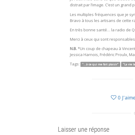
distrait par l’image. C’est un grand 
Les multiples fréquences que je syn
Bravo à tous les artisans de cette r
En très bonne santé… la radio de Qué
Merci à ceux qui sont responsables 
N.B.
*Un coup de chapeau à Vincent M
Jessica Harnois, Frédéric Proulx, 
Tags:
"...à ce qui me fait plaisir"
"La vie l
0
J'aim
Laisser une réponse