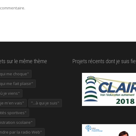
 commentaire.
lets sur le même thème
Projets récents dont je suis fie
e qui me choque"
 qui me fait plaisir"
où je viens"
ù je m'en vais"
"...à qui je suis"
ités sportives"
stration scolaire"
ndre par la radio Web"