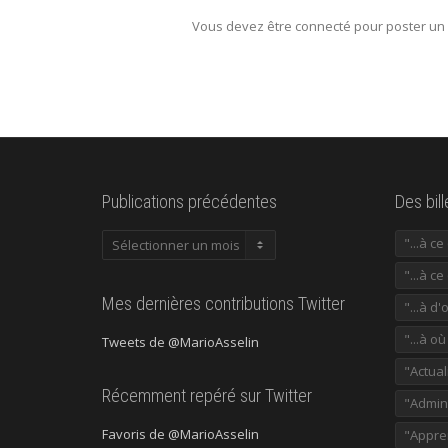
Vous devez être connecté pour poster un
Publications précédentes
Des bil
Publications
"...à c
précédentes
"...à ce
Mes dernières contributions Twitter
"...à d'
"...à o
Tweets de @MarioAsselin
"Actual
Récemment repéré sur Twitter
"Admini
Favoris de @MarioAsselin
"Appre