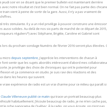
jeudi soir en se disant que le premier bulletin est maintenant derrière
 avec notre résultat et c’est bien normal. On ne fait pas partie des chican
e train vient à peine de sortir de la gare. Aussi, il n’y a pas vraiment de
chiffres.
 très stimulante. Il y a un réel privilège à pouvoir construire une émissio
s aussi solides. Au-delà de nos six parts de marché de ce départ de 2015,
oniqueurs réguliers*) avec Stéphane, Brigitte, Caroline et Gabriel sont
es lors du prochain sondage Numéris de février 2016 seront plus élevées.
au micro
depuis septembre
, j’apprécie les interventions de chacun à
e font sentir que les sujets abordés intéressent d’abord mes collaborateu
rte. Je privilégie des choix de chroniques qui ont le potentiel pour
lexion et ça commence en studio. Je suis ravi des réactions et des
oi dans les heures qui suivent.
vraie expérience de radio est un vrai charme pour ce milieu qui paraît si
 Claude Villeneuve publié ce matin
qui trace un portrait beaucoup plus
 véhiculé habituellement. J’écoute beaucoup de radio, je ne m’en cache pas,
it le riche panorama de Québec. À la radio, on vous écoute, on n’est pas