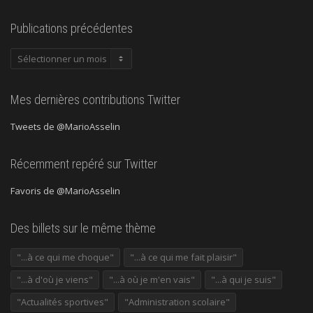
Publications précédentes
Publications
précédentes
Mes dernières contributions Twitter
Tweets de @MarioAsselin
Récemment repéré sur Twitter
Favoris de @MarioAsselin
Des billets sur le même thème
"...à ce qui me choque"
"...à ce qui me fait plaisir"
"...à d'où je viens"
"...à où je m'en vais"
"...à qui je suis"
"Actualités sportives"
"Administration scolaire"