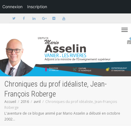
Connexion
Inscription
Activer/dé
Chroniques du prof idéaliste, Jean-
François Roberge
Accueil
2016
avril
Chroniques du prof idéaliste, Jean-François
Roberge
L'aventure de ce blogue animé par Mario Asselin a débuté en octobre
2002...