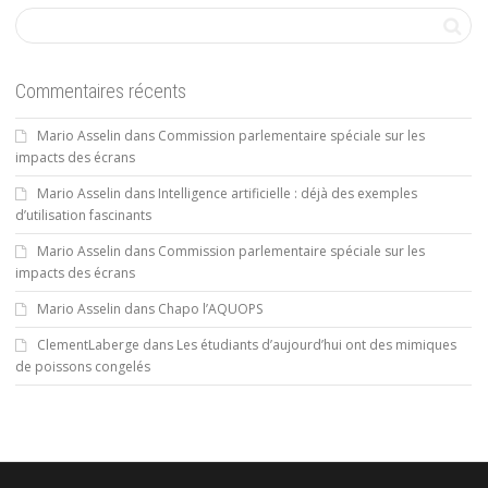
Commentaires récents
Mario Asselin
dans
Commission parlementaire spéciale sur les
impacts des écrans
Mario Asselin
dans
Intelligence artificielle : déjà des exemples
d’utilisation fascinants
Mario Asselin
dans
Commission parlementaire spéciale sur les
impacts des écrans
Mario Asselin
dans
Chapo l’AQUOPS
ClementLaberge
dans
Les étudiants d’aujourd’hui ont des mimiques
de poissons congelés