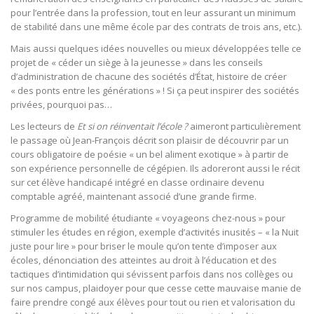
pour l’entrée dans la profession, tout en leur assurant un minimum
de stabilité dans une même école par des contrats de trois ans, etc.).
Mais aussi quelques idées nouvelles ou mieux développées telle ce
projet de « céder un siège à la jeunesse » dans les conseils
d’administration de chacune des sociétés d’État, histoire de créer
« des ponts entre les générations » ! Si ça peut inspirer des sociétés
privées, pourquoi pas…
Les lecteurs de
Et si on réinventait l’école ?
aimeront particulièrement
le passage où Jean-François décrit son plaisir de découvrir par un
cours obligatoire de poésie « un bel aliment exotique » à partir de
son expérience personnelle de cégépien. Ils adoreront aussi le récit
sur cet élève handicapé intégré en classe ordinaire devenu
comptable agréé, maintenant associé d’une grande firme.
Programme de mobilité étudiante « voyageons chez-nous » pour
stimuler les études en région, exemple d’activités inusités – « la Nuit
juste pour lire » pour briser le moule qu’on tente d’imposer aux
écoles, dénonciation des atteintes au droit à l’éducation et des
tactiques d’intimidation qui sévissent parfois dans nos collèges ou
sur nos campus, plaidoyer pour que cesse cette mauvaise manie de
faire prendre congé aux élèves pour tout ou rien et valorisation du