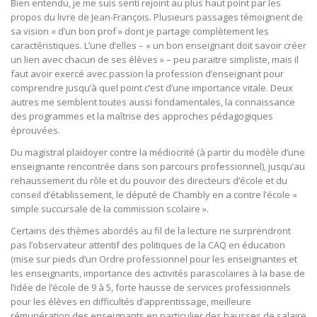
Bien entendu, je me suis senti rejoint au plus haut point par les
propos du livre de Jean-François. Plusieurs passages témoignent de
sa vision « d’un bon prof » dont je partage complètement les
caractéristiques. L’une d’elles – « un bon enseignant doit savoir créer
un lien avec chacun de ses élèves » – peu paraitre simpliste, mais il
faut avoir exercé avec passion la profession d’enseignant pour
comprendre jusqu’à quel point c’est d’une importance vitale. Deux
autres me semblent toutes aussi fondamentales, la connaissance
des programmes et la maîtrise des approches pédagogiques
éprouvées.
Du magistral plaidoyer contre la médiocrité (à partir du modèle d’une
enseignante rencontrée dans son parcours professionnel), jusqu’au
rehaussement du rôle et du pouvoir des directeurs d’école et du
conseil d’établissement, le député de Chambly en a contre l’école «
simple succursale de la commission scolaire ».
Certains des thèmes abordés au fil de la lecture ne surprendront
pas l’observateur attentif des politiques de la CAQ en éducation
(mise sur pieds d’un Ordre professionnel pour les enseignantes et
les enseignants, importance des activités parascolaires à la base de
l’idée de l’école de 9 à 5, forte hausse de services professionnels
pour les élèves en difficultés d’apprentissage, meilleure
rémunération des enseignants en particulier des hausses de salaire