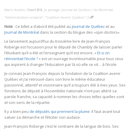
,
,
Mario Asselin
Je partage
,
Journal de Québec / de Montréal
,
13 avril 2016
,
"Administration scolaire"
,
"Coalition Avenir Québec"
0
Note
: Ce billet a d’abord été publié au
Journal de Québec
et au
Journal de Montréal
dans la section du blogue des «spin doctors».
Le lancement aujourd’hui du troisième livre de Jean-François
Roberge est l’occasion pour le député de Chambly de laisser parler
l’étudiant qu’il a été et l’enseignant qu’il est encore. «
Et si on
réinventait l’école ?
» est un ouvrage incontournable pour tous ceux
qui aspirent à changer l’éducation par là où elle se vit… à l’école.
Je connais Jean-François depuis la fondation de la Coalition avenir
Québec et j’ai retrouvé dans son livre le même éducateur
passionné, attentif et visionnaire qu’il a toujours été à mes yeux. Ses
fonctions de député à l’Assemblée nationale n’ont pas altéré sa
parole franche, sa capacité à nommer les choses telles quelles sont
et son sens de la répartie.
Il y a bien peu
de députés qui prennent la plume
. Il faut avant tout
saluer sa démarche et féliciter son audace.
Jean-François Roberge c’est le contraire de la langue de bois. Ses