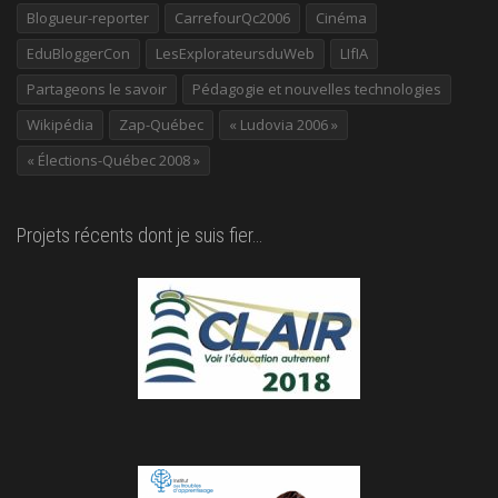
Blogueur-reporter
CarrefourQc2006
Cinéma
EduBloggerCon
LesExplorateursduWeb
LIfIA
Partageons le savoir
Pédagogie et nouvelles technologies
Wikipédia
Zap-Québec
« Ludovia 2006 »
« Élections-Québec 2008 »
Projets récents dont je suis fier…