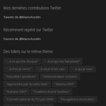
Mes dernières contributions Twitter
Tweets de @MarioAsselin
Récemment repéré sur Twitter
Favoris de @MarioAsselin
Des billets sur le même thème
"...à ce qui me choque"
"...à ce qui me fait plaisir"
"...à d'où je viens"
"...à où je m'en vais"
"...à qui je suis"
"Actualités sportives"
"Administration scolaire"
"Apprendre par la radio Web"
"Atlanta 2007"
"Autrans 2007"
"Coalition Avenir Québec"
"Conseil national du PQ juin 2006"
"Divagations musicales"