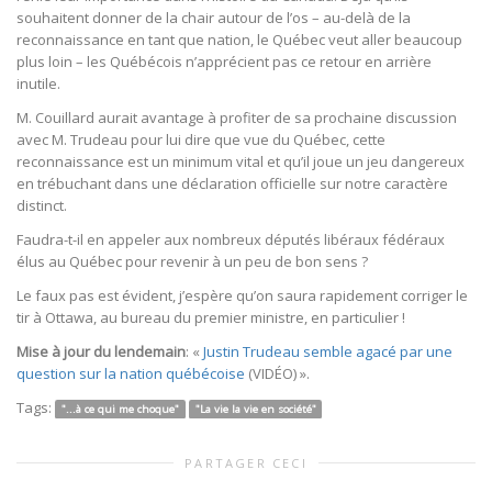
souhaitent donner de la chair autour de l’os – au-delà de la
reconnaissance en tant que nation, le Québec veut aller beaucoup
plus loin – les Québécois n’apprécient pas ce retour en arrière
inutile.
M. Couillard aurait avantage à profiter de sa prochaine discussion
avec M. Trudeau pour lui dire que vue du Québec, cette
reconnaissance est un minimum vital et qu’il joue un jeu dangereux
en trébuchant dans une déclaration officielle sur notre caractère
distinct.
Faudra-t-il en appeler aux nombreux députés libéraux fédéraux
élus au Québec pour revenir à un peu de bon sens ?
Le faux pas est évident, j’espère qu’on saura rapidement corriger le
tir à Ottawa, au bureau du premier ministre, en particulier !
Mise à jour du lendemain
: «
Justin Trudeau semble agacé par une
question sur la nation québécoise
(VIDÉO) ».
Tags:
"...à ce qui me choque"
"La vie la vie en société"
PARTAGER CECI