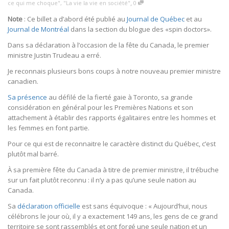
,
ce qui me choque"
,
"La vie la vie en société"
0
Note
: Ce billet a d’abord été publié au
Journal de Québec
et au
Journal de Montréal
dans la section du blogue des «spin doctors».
Dans sa déclaration à l’occasion de la fête du Canada, le premier
ministre Justin Trudeau a erré.
Je reconnais plusieurs bons coups à notre nouveau premier ministre
canadien.
Sa présence
au défilé de la fierté gaie à Toronto, sa grande
considération en général pour les Premières Nations et son
attachement à établir des rapports égalitaires entre les hommes et
les femmes en font partie.
Pour ce qui est de reconnaitre le caractère distinct du Québec, c’est
plutôt mal barré.
À sa première fête du Canada à titre de premier ministre, il trébuche
sur un fait plutôt reconnu : il n’y a pas qu’une seule nation au
Canada.
Sa
déclaration officielle
est sans équivoque : « Aujourd’hui, nous
célébrons le jour où, il y a exactement 149 ans, les gens de ce grand
territoire se sont rassemblés et ont forgé
une seule nation
et un