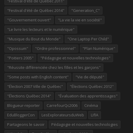
"Festival d'été de Québec 2011"
"Festival d'été de Québec 2014"
"Generation_C"
"Gouvernement ouvert"
"La vie la vie en société"
"Le livre les lecteurs et le numérique"
"Musique du Bout du Monde"
"One Laptop Per Child"
"Opossum"
"Ordre professionnel"
"Plan Numérique"
"Poitiers 2005"
"Pédagogie et nouvelles technologies"
"Réussite différenciée chez les filles et les garçons"
"Some posts with English content"
"Vie de député"
"Élection 2007 Ville de Québec"
"Élections Québec 2012"
"Élections Québec 2014"
"Évaluation des apprentissages"
Blogueur-reporter
CarrefourQc2006
Cinéma
EduBloggerCon
LesExplorateursduWeb
LIfIA
Partageons le savoir
Pédagogie et nouvelles technologies