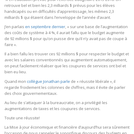
retrouve bel et bien les 2,3 milliards $ prévus pour les élèves
handicapés ou en difficultés d’apprentissage, les mêmes 2,3
milliards $ qui étaient dans l’enveloppe de l’année d’avant.
J’en parlais
en septembre dernier
, « sur une base de l’augmentation
des coûts de système à 4 %, il aurait fallu que le budget augmente
de 92 millions $ pour qu’on puisse dire qu’il n’y avait pas de coupe à
faire ».
Il a bien fallu les trouver ces 92 millions $ pour respecter le budget et
avec les salaires conventionnés qui augmentent automatiquement,
on peut facilement réaliser que les coupures de services ont bel et
bien eu lieu.
Quand mon
collègue Jonathan parle
de « réussite libérale », il
regarde froidement les colonnes de chiffres, mais il évite de parler
des choix gouvernementaux.
Au lieu de s’attaquer à la bureaucratie, on a privilégié les
augmentations de taxes et les coupures de services.
Toute une réussite!
La Mise à jour économique et financière d’aujourd’hui sera sûrement
l’occasion de nous rappeler le soporifique discours des budgets en