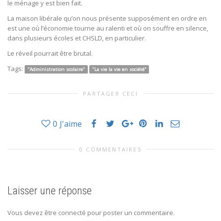
le ménage y est bien fait.
La maison libérale qu’on nous présente supposément en ordre en
est une où l’économie tourne au ralenti et où on souffre en silence,
dans plusieurs écoles et CHSLD, en particulier.
Le réveil pourrait être brutal.
Tags:
"Administration scolaire"
"La vie la vie en société"
PARTAGER CECI
0
J'aime
0 COMMENTAIRES
Laisser une réponse
Vous devez être connecté pour poster un commentaire.