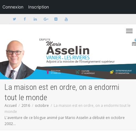
Connexion
Inscription
Activer/dé
La maison est en ordre, on a endormi
tout le monde
Accueil
2016
octobre
La maison est en ordre, on a endormi tout le
monde
L'aventure de ce blogue animé par Mario Asselin a débuté en octobre
2002...