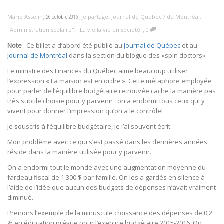
,
,
Mario Asselin
Je partage
,
Journal de Québec / de Montréal
,
26 octobre 2016
,
"Administration scolaire"
,
"La vie la vie en société"
0
Note
: Ce billet a d’abord été publié au
Journal de Québec
et au
Journal de Montréal
dans la section du blogue des «spin doctors».
Le ministre des Finances du Québec aime beaucoup utiliser
l’expression « La maison est en ordre ». Cette métaphore employée
pour parler de l’équilibre budgétaire retrouvée cache la manière pas
très subtile choisie pour y parvenir : on a endormi tous ceux qui y
vivent pour donner l’impression qu’on a le contrôle!
Je souscris à l’équilibre budgétaire, je l’ai souvent écrit.
Mon problème avec ce qui s’est passé dans les dernières années
réside dans la manière utilisée pour y parvenir.
On a endormi tout le monde avec une augmentation moyenne du
fardeau fiscal de 1 300 $ par famille. On les a gardés en silence à
l’aide de l’idée que aucun des budgets de dépenses n’avait vraiment
diminué.
Prenons l’exemple de la minuscule croissance des dépenses de 0,2
% en éducation prévue pour l’exercice budgétaire 2015-2016. On