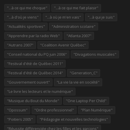
"...à ce qui me choque"
"...à ce qui me fait plaisir"
"...à d'où je viens"
"...à où je m'en vais"
"...à qui je suis"
"Actualités sportives"
"Administration scolaire"
"Apprendre par la radio Web"
"Atlanta 2007"
"Autrans 2007"
"Coalition Avenir Québec"
"Conseil national du PQ juin 2006"
"Divagations musicales"
"Festival d'été de Québec 2011"
"Festival d'été de Québec 2014"
"Generation_C"
"Gouvernement ouvert"
"La vie la vie en société"
"Le livre les lecteurs et le numérique"
"Musique du Bout du Monde"
"One Laptop Per Child"
"Opossum"
"Ordre professionnel"
"Plan Numérique"
"Poitiers 2005"
"Pédagogie et nouvelles technologies"
"Réussite différenciée chez les filles et les garçons"