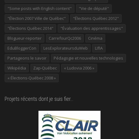
"Some posts with English content"
"Vie de député"
"Élection 2007 Ville de Québec"
"Élections Québec 2012"
"Élections Québec 2014"
"Évaluation des apprentissages"
Blogueur-reporter
CarrefourQc2006
Cinéma
EduBloggerCon
LesExplorateursduWeb
LIfIA
Partageons le savoir
Pédagogie et nouvelles technologies
Wikipédia
Zap-Québec
« Ludovia 2006 »
« Élections-Québec 2008 »
Projets récents dont je suis fier…