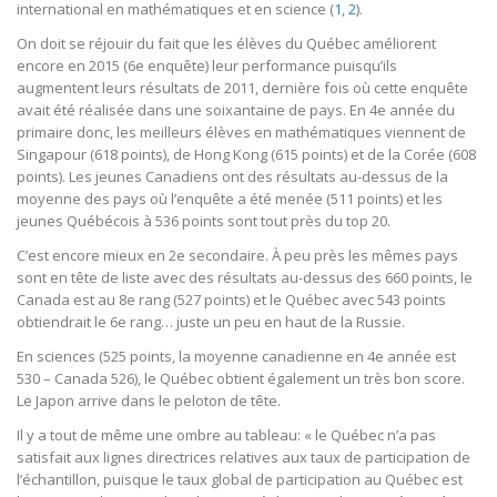
international en mathématiques et en science (
1
,
2
).
On doit se réjouir du fait que les élèves du Québec améliorent
encore en 2015 (6e enquête) leur performance puisqu’ils
augmentent leurs résultats de 2011, dernière fois où cette enquête
avait été réalisée dans une soixantaine de pays. En 4e année du
primaire donc, les meilleurs élèves en mathématiques viennent de
Singapour (618 points), de Hong Kong (615 points) et de la Corée (608
points). Les jeunes Canadiens ont des résultats au-dessus de la
moyenne des pays où l’enquête a été menée (511 points) et les
jeunes Québécois à 536 points sont tout près du top 20.
C’est encore mieux en 2e secondaire. À peu près les mêmes pays
sont en tête de liste avec des résultats au-dessus des 660 points, le
Canada est au 8e rang (527 points) et le Québec avec 543 points
obtiendrait le 6e rang… juste un peu en haut de la Russie.
En sciences (525 points, la moyenne canadienne en 4e année est
530 – Canada 526), le Québec obtient également un très bon score.
Le Japon arrive dans le peloton de tête.
Il y a tout de même une ombre au tableau: « le Québec n’a pas
satisfait aux lignes directrices relatives aux taux de participation de
l’échantillon, puisque le taux global de participation au Québec est