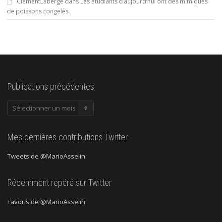
ClementLaberge
dans
Les étudiants d’aujourd’hui ont des mimiques
de poissons congelés
Publications précédentes
Publications
précédentes
Mes dernières contributions Twitter
Tweets de @MarioAsselin
Récemment repéré sur Twitter
Favoris de @MarioAsselin