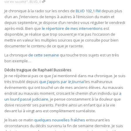
,
vie en société"
,
BLVD
0
Je chronique à la radio sur les ondes de
BLVD 102,1 FM
depuis plus
d’un an. J’interviens de temps à autres à l’émission du matin et
depuis septembre, je dispose d’un rendez-vous régulier le vendredi
après-midi. Bien que
le répertoire de mes interventions
est
disponible, je réalise que trop souvent je n’ai pas l’occasion de
mettre en valeur les multiples sources que je consulte pour bien
documenter le contenu de ce que je raconte.
La chronique
de cette semaine
qui touche trois sujets est un très
bon exemple…
Décès tragique de Raphaël Bussières
Je ne répèterai pas ce que j’ai mentionné dans ma chronique. Je suis
très troublé depuis
que j’appris par
le Journal
les malheureux
évènements qui ont touché un de mes anciens élèves. Au mauvais
endroit au mauvais moment, croisant le chemin d’un individu qui
a
un lourd passé judiciaire
, je pense constamment à la douleur que
doive ressentir ses parents. Perdre ainsi un enfant qui a la vie
devant lui à vingt ans est complètement surréaliste.
Je lisais ce matin
quelques nouvelles fraîches
entourant les
circonstances du décès survenu la fin de semaine dernière. Je suis