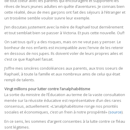
de tout coeur avec les parents qui encouragent et supportent les
rêves de leurs jeunes adultes en quête d’aventures. Je connais bien
cette réalité, deux de mes garçons ont fait des séjours à l’étranger et
un troisième semble vouloir suivre leur exemple.
J’en discutais justement avec la mère de Raphaël tout dernièrement
et tout semblait bien se passer à Victoria. Et puis cette nouvelle. Ouf!
On sait tous qu’il y a des risques, mais on ne veut pas y penser. Le
bonheur de nos enfants est incompatible avec l’envie de les retenir
en dessous de nos jupes. Ils doivent voler de leurs propres ailes et
c’est ce que Raphaël faisait.
J’offre mes sincères condoléances aux parents, aux trois soeurs de
Raphaël, à toute la famille et aux nombreux amis de celui qui était
rempli de talents.
Vingt millions pour lutter contre l’analphabétisme
La sortie du ministre de l’Éducation au terme de la vaste consultation
menée sur la réussite éducative est représentative d’un des rares
consensus, actuellement: «L’analphabétisme ronge nos priorités
sociales et économiques, c’est un frein à notre prospérité» (
source
).
En ce sens, les sommes d’argent consenties à la lutte contre ce fléau
sont légitimes.