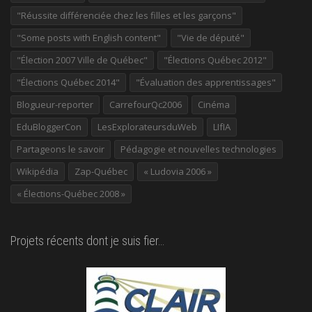
"Réussite différenciée chez les filles et les garçons"
"Some posts with English content"
"Vie de député"
"Élection 2007 Ville de Québec"
"Élections Québec 2012"
"Élections Québec 2014"
"Évaluation des apprentissages"
Blogueur-reporter
CarrefourQc2006
Cinéma
EduBloggerCon
LesExplorateursduWeb
LIfIA
Partageons le savoir
Pédagogie et nouvelles technologies
Wikipédia
Zap-Québec
« Ludovia 2006 »
« Élections-Québec 2008 »
Projets récents dont je suis fier…