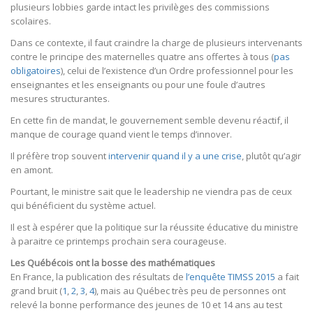
plusieurs lobbies garde intact les privilèges des commissions
scolaires.
Dans ce contexte, il faut craindre la charge de plusieurs intervenants
contre le principe des maternelles quatre ans offertes à tous (
pas
obligatoires
), celui de l’existence d’un Ordre professionnel pour les
enseignantes et les enseignants ou pour une foule d’autres
mesures structurantes.
En cette fin de mandat, le gouvernement semble devenu réactif, il
manque de courage quand vient le temps d’innover.
Il préfère trop souvent
intervenir quand il y a une crise
, plutôt qu’agir
en amont.
Pourtant, le ministre sait que le leadership ne viendra pas de ceux
qui bénéficient du système actuel.
Il est à espérer que la politique sur la réussite éducative du ministre
à paraitre ce printemps prochain sera courageuse.
Les Québécois ont la bosse des mathématiques
En France, la publication des résultats de
l’enquête TIMSS 2015
a fait
grand bruit (
1
,
2
,
3
,
4
), mais au Québec très peu de personnes ont
relevé la bonne performance des jeunes de 10 et 14 ans au test