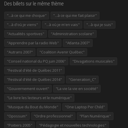
Des billets sur le même thème
"...à ce qui me choque"
"...à ce qui me fait plaisir"
"...à d'où je viens"
"...à où je m'en vais"
"...à qui je suis"
"Actualités sportives"
"Administration scolaire"
"Apprendre par la radio Web"
"Atlanta 2007"
"Autrans 2007"
"Coalition Avenir Québec"
"Conseil national du PQ juin 2006"
"Divagations musicales"
"Festival d'été de Québec 2011"
"Festival d'été de Québec 2014"
"Generation_C"
"Gouvernement ouvert"
"La vie la vie en société"
"Le livre les lecteurs et le numérique"
"Musique du Bout du Monde"
"One Laptop Per Child"
"Opossum"
"Ordre professionnel"
"Plan Numérique"
"Poitiers 2005"
"Pédagogie et nouvelles technologies"