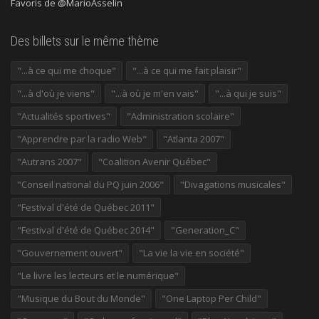
Favoris de @MarioAsselin
Des billets sur le même thème
"...à ce qui me choque"
"...à ce qui me fait plaisir"
"...à d'où je viens"
"...à où je m'en vais"
"...à qui je suis"
"Actualités sportives"
"Administration scolaire"
"Apprendre par la radio Web"
"Atlanta 2007"
"Autrans 2007"
"Coalition Avenir Québec"
"Conseil national du PQ juin 2006"
"Divagations musicales"
"Festival d'été de Québec 2011"
"Festival d'été de Québec 2014"
"Generation_C"
"Gouvernement ouvert"
"La vie la vie en société"
"Le livre les lecteurs et le numérique"
"Musique du Bout du Monde"
"One Laptop Per Child"