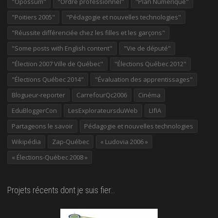
"Opossum"
"Ordre professionnel"
"Plan Numérique"
"Poitiers 2005"
"Pédagogie et nouvelles technologies"
"Réussite différenciée chez les filles et les garçons"
"Some posts with English content"
"Vie de député"
"Élection 2007 Ville de Québec"
"Élections Québec 2012"
"Élections Québec 2014"
"Évaluation des apprentissages"
Blogueur-reporter
CarrefourQc2006
Cinéma
EduBloggerCon
LesExplorateursduWeb
LIfIA
Partageons le savoir
Pédagogie et nouvelles technologies
Wikipédia
Zap-Québec
« Ludovia 2006 »
« Élections-Québec 2008 »
Projets récents dont je suis fier…