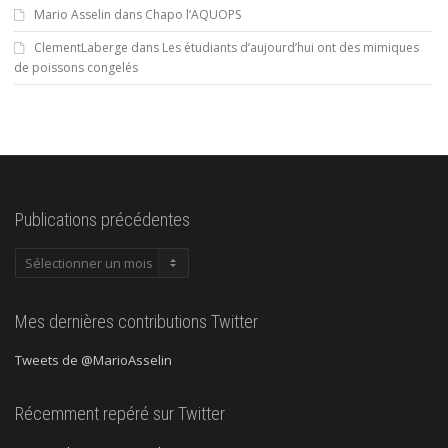
Mario Asselin
dans
Chapo l’AQUOPS
ClementLaberge
dans
Les étudiants d’aujourd’hui ont des mimiques
de poissons congelés
Publications précédentes
Publications
précédentes
Mes dernières contributions Twitter
Tweets de @MarioAsselin
Récemment repéré sur Twitter