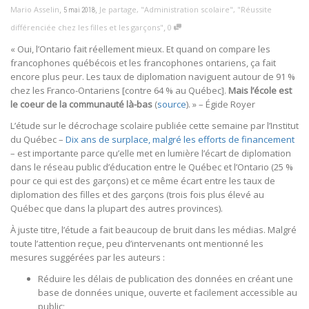
,
,
Mario Asselin
Je partage
,
"Administration scolaire"
,
"Réussite
5 mai 2018
,
différenciée chez les filles et les garçons"
0
« Oui, l’Ontario fait réellement mieux. Et quand on compare les
francophones québécois et les francophones ontariens, ça fait
encore plus peur. Les taux de diplomation naviguent autour de 91 %
chez les Franco-Ontariens [contre 64 % au Québec].
Mais l’école est
le coeur de la communauté là-bas
(
source
). » – Égide Royer
L’étude sur le décrochage scolaire publiée cette semaine par l’Institut
du Québec –
Dix ans de surplace, malgré les efforts de financement
– est importante parce qu’elle met en lumière l’écart de diplomation
dans le réseau public d’éducation entre le Québec et l’Ontario (25 %
pour ce qui est des garçons) et ce même écart entre les taux de
diplomation des filles et des garçons (trois fois plus élevé au
Québec que dans la plupart des autres provinces).
À juste titre, l’étude a fait beaucoup de bruit dans les médias. Malgré
toute l’attention reçue, peu d’intervenants ont mentionné les
mesures suggérées par les auteurs :
Réduire les délais de publication des données en créant une
base de données unique, ouverte et facilement accessible au
public;