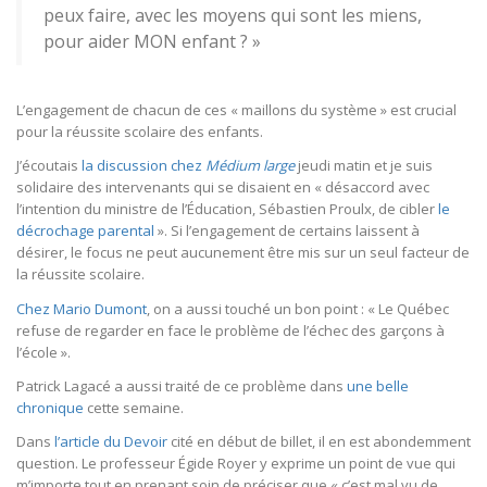
peux faire, avec les moyens qui sont les miens,
pour aider MON enfant ? »
L’engagement de chacun de ces « maillons du système » est crucial
pour la réussite scolaire des enfants.
J’écoutais
la discussion chez
Médium large
jeudi matin et je suis
solidaire des intervenants qui se disaient en « désaccord avec
l’intention du ministre de l’Éducation, Sébastien Proulx, de cibler
le
décrochage parental
». Si l’engagement de certains laissent à
désirer, le focus ne peut aucunement être mis sur un seul facteur de
la réussite scolaire.
Chez Mario Dumont
, on a aussi touché un bon point : « Le Québec
refuse de regarder en face le problème de l’échec des garçons à
l’école ».
Patrick Lagacé a aussi traité de ce problème dans
une belle
chronique
cette semaine.
Dans
l’article du Devoir
cité en début de billet, il en est abondemment
question. Le professeur Égide Royer y exprime un point de vue qui
m’importe tout en prenant soin de préciser que « c’est mal vu de