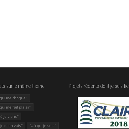
lets sur le même thème
Projets récents dont je suis fie
e qui me choque"
 qui me fait plaisir"
où je viens"
ù je m'en vais"
"...à qui je suis"