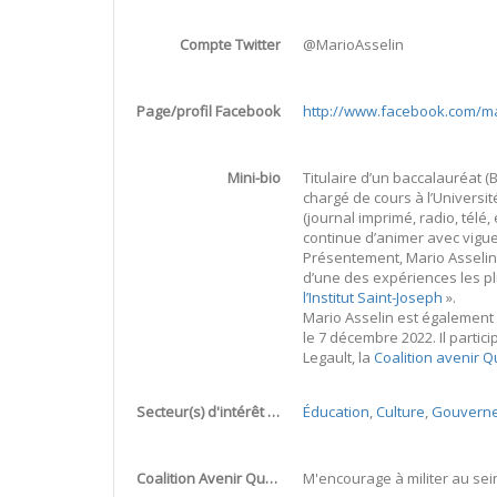
Compte Twitter
@MarioAsselin
Page/profil Facebook
http://www.facebook.com/ma
Mini-bio
Titulaire d’un baccalauréat (B
chargé de cours à l’Universi
(journal imprimé, radio, télé,
continue d’animer avec vigue
Présentement, Mario Asselin a
d’une des expériences les pl
l’Institut Saint-Joseph
».
Mario Asselin est également 
le 7 décembre 2022. Il partic
Legault, la
Coalition avenir 
Secteur(s) d'intérêt (quand vous visitez ce site Web)
Éducation
,
Culture
,
Gouverne
Coalition Avenir Québec... (si vous avez coché le secteur d'intérêt politique)
M'encourage à militer au sein