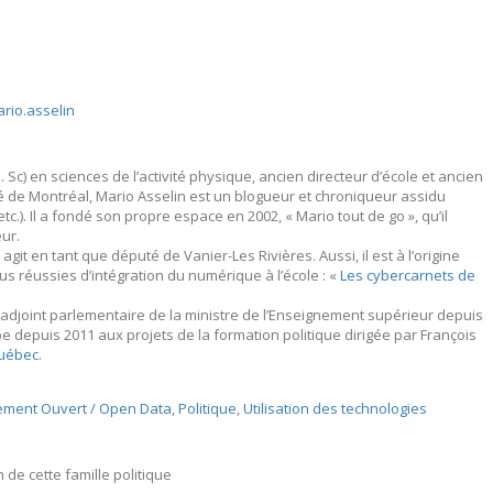
rio.asselin
. Sc) en sciences de l’activité physique, ancien directeur d’école et ancien
té de Montréal, Mario Asselin est un blogueur et chroniqueur assidu
 etc.). Il a fondé son propre espace en 2002, « Mario tout de go », qu’il
ur.
git en tant que député de Vanier-Les Rivières. Aussi, il est à l’origine
us réussies d’intégration du numérique à l’école : «
Les cybercarnets de
adjoint parlementaire de la ministre de l’Enseignement supérieur depuis
ipe depuis 2011 aux projets de la formation politique dirigée par François
Québec
.
ment Ouvert / Open Data
,
Politique
,
Utilisation des technologies
 de cette famille politique