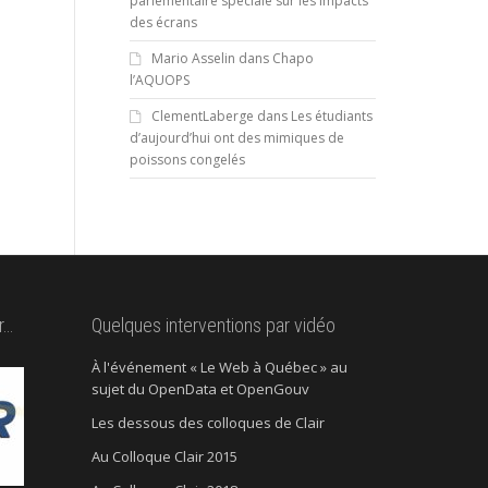
parlementaire spéciale sur les impacts
des écrans
Mario Asselin
dans
Chapo
l’AQUOPS
ClementLaberge
dans
Les étudiants
d’aujourd’hui ont des mimiques de
poissons congelés
r…
Quelques interventions par vidéo
À l'événement « Le Web à Québec » au
sujet du OpenData et OpenGouv
Les dessous des colloques de Clair
Au Colloque Clair 2015