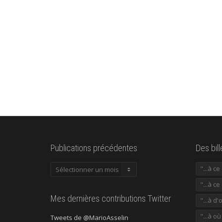
Publications précédentes
Des bil
Publications
"...à c
précédentes
"...à ce
Mes dernières contributions Twitter
"...à d'
"...à o
Tweets de @MarioAsselin