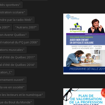
ités sportives"
stration scolaire"
ndre par la radio Web"
a 2007"
"Autrans 2007"
ion Avenir Québec"
l national du PQ juin 2006"
ations musicales"
al d'été de Québec 2011"
al d'été de Québec 2014"
ation_C"
rnement ouvert"
 la vie en société"
re les lecteurs et le numérique"
ue du Bout du Monde"