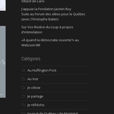
Villard-de-Lans
J'appuie la Fondation Jasmin Roy
Suite au Forum des idées pour le Québec
(avec Christophe Batier)
Sur Vox Rivière-du-Loup à propos
d'intimidation
«À quand la démocratie ouverte?» au
Webcom Mtl
Catégories
Au Huffington Post
Au Voir
Je côtoie
Je partage
Je réfléchis
Journal de Québec / de Montréal