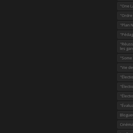
"One L
"Ordre
"Plan 
"Pédag
"Réussi
les gar
"Some p
"Vie d
"Électi
"Élect
"Élect
"Évalu
Blogue
Ciném