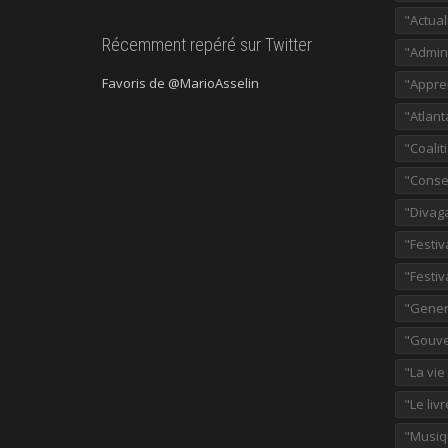
"Actual
Récemment repéré sur Twitter
"Admini
Favoris de @MarioAsselin
"Appre
"Atlant
"Coalit
"Consei
"Divag
"Festiv
"Festiv
"Gener
"Gouve
"La vie
"Le liv
"Musiq