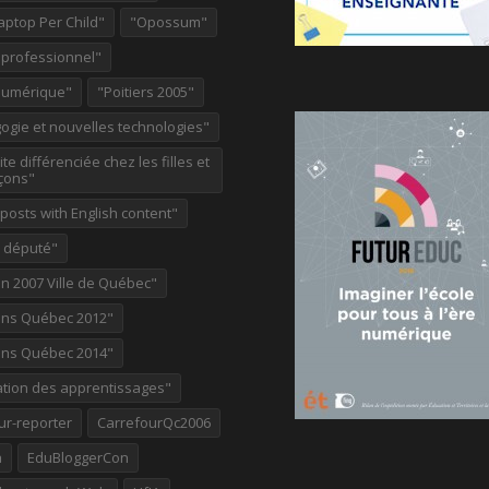
aptop Per Child"
"Opossum"
 professionnel"
Numérique"
"Poitiers 2005"
ogie et nouvelles technologies"
te différenciée chez les filles et
çons"
osts with English content"
e député"
on 2007 Ville de Québec"
ions Québec 2012"
ions Québec 2014"
ation des apprentissages"
ur-reporter
CarrefourQc2006
a
EduBloggerCon