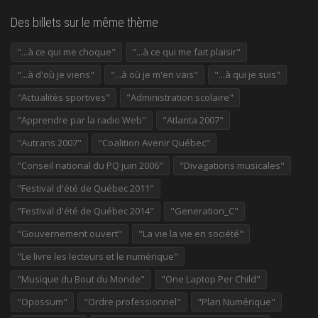
Des billets sur le même thème
"...à ce qui me choque"
"...à ce qui me fait plaisir"
"...à d'où je viens"
"...à où je m'en vais"
"...à qui je suis"
"Actualités sportives"
"Administration scolaire"
"Apprendre par la radio Web"
"Atlanta 2007"
"Autrans 2007"
"Coalition Avenir Québec"
"Conseil national du PQ juin 2006"
"Divagations musicales"
"Festival d'été de Québec 2011"
"Festival d'été de Québec 2014"
"Generation_C"
"Gouvernement ouvert"
"La vie la vie en société"
"Le livre les lecteurs et le numérique"
"Musique du Bout du Monde"
"One Laptop Per Child"
"Opossum"
"Ordre professionnel"
"Plan Numérique"