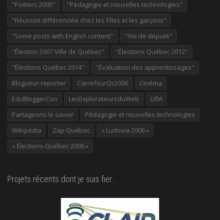
"Poitiers 2005"
"Pédagogie et nouvelles technologies"
"Réussite différenciée chez les filles et les garçons"
"Some posts with English content"
"Vie de député"
"Élection 2007 Ville de Québec"
"Élections Québec 2012"
"Élections Québec 2014"
"Évaluation des apprentissages"
Blogueur-reporter
CarrefourQc2006
Cinéma
EduBloggerCon
LesExplorateursduWeb
LIfIA
Partageons le savoir
Pédagogie et nouvelles technologies
Wikipédia
Zap-Québec
« Ludovia 2006 »
« Élections-Québec 2008 »
Projets récents dont je suis fier…