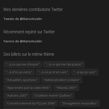
Mes dernières contributions Twitter
Tweets de @MarioAsselin
Récemment repéré sur Twitter
Favoris de @MarioAsselin
Des billets sur le même thème
"...à ce qui me choque"
"...à ce qui me fait plaisir"
"...à d'où je viens"
"...à où je m'en vais"
"...à qui je suis"
"Actualités sportives"
"Administration scolaire"
"Apprendre par la radio Web"
"Atlanta 2007"
"Autrans 2007"
"Coalition Avenir Québec"
"Conseil national du PQ juin 2006"
"Divagations musicales"