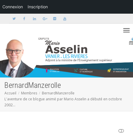
Connexion
Inscription
Activer/dé
BernardManzerolle
Accueil
Membres
BernardManzerolle
L'aventure de ce blogue animé par Mario Asselin a débuté en octobre
2002...
AFFICHER MOINS