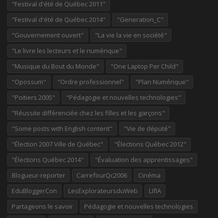
"Festival d'été de Québec 2011"
"Festival d'été de Québec 2014"
"Generation_C"
"Gouvernement ouvert"
"La vie la vie en société"
"Le livre les lecteurs et le numérique"
"Musique du Bout du Monde"
"One Laptop Per Child"
"Opossum"
"Ordre professionnel"
"Plan Numérique"
"Poitiers 2005"
"Pédagogie et nouvelles technologies"
"Réussite différenciée chez les filles et les garçons"
"Some posts with English content"
"Vie de député"
"Élection 2007 Ville de Québec"
"Élections Québec 2012"
"Élections Québec 2014"
"Évaluation des apprentissages"
Blogueur-reporter
CarrefourQc2006
Cinéma
EduBloggerCon
LesExplorateursduWeb
LIfIA
Partageons le savoir
Pédagogie et nouvelles technologies