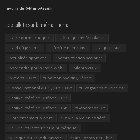
Favoris de @MarioAsselin
Des billets sur le même thème
"...à ce qui me choque"
"...à ce qui me fait plaisir"
"...à d'où je viens"
"...à où je m'en vais"
"...à qui je suis"
"Actualités sportives"
"Administration scolaire"
"Apprendre par la radio Web"
"Atlanta 2007"
"Autrans 2007"
"Coalition Avenir Québec"
"Conseil national du PQ juin 2006"
"Divagations musicales"
"Festival d'été de Québec 2011"
"Festival d'été de Québec 2014"
"Generation_C"
"Gouvernement ouvert"
"La vie la vie en société"
"Le livre les lecteurs et le numérique"
"Musique du Bout du Monde"
"One Laptop Per Child"