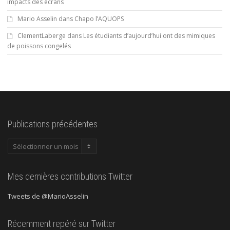
impacts des écrans
Mario Asselin
dans
Chapo l’AQUOPS
ClementLaberge
dans
Les étudiants d’aujourd’hui ont des mimiques
de poissons congelés
Publications précédentes
Publications
précédentes
Mes dernières contributions Twitter
Tweets de @MarioAsselin
Récemment repéré sur Twitter