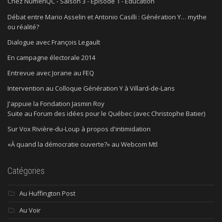
Chez NumériQC - Saison 3 - Épisode 1 - Éducation
Débat entre Mario Asselin et Antonio Casilli : Génération Y… mythe
ou réalité?
Dialogue avec François Legault
En campagne électorale 2014
Entrevue avec Jorane au FEQ
Intervention au Colloque Génération Y à Villard-de-Lans
J'appuie la Fondation Jasmin Roy
Suite au Forum des idées pour le Québec (avec Christophe Batier)
Sur Vox Rivière-du-Loup à propos d'intimidation
«À quand la démocratie ouverte?» au Webcom Mtl
Catégories
Au Huffington Post
Au Voir