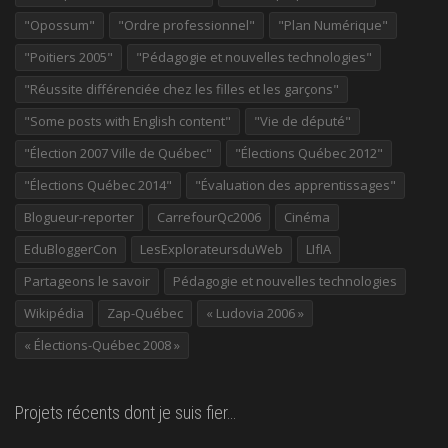
"Opossum"
"Ordre professionnel"
"Plan Numérique"
"Poitiers 2005"
"Pédagogie et nouvelles technologies"
"Réussite différenciée chez les filles et les garçons"
"Some posts with English content"
"Vie de député"
"Élection 2007 Ville de Québec"
"Élections Québec 2012"
"Élections Québec 2014"
"Évaluation des apprentissages"
Blogueur-reporter
CarrefourQc2006
Cinéma
EduBloggerCon
LesExplorateursduWeb
LIfIA
Partageons le savoir
Pédagogie et nouvelles technologies
Wikipédia
Zap-Québec
« Ludovia 2006 »
« Élections-Québec 2008 »
Projets récents dont je suis fier…