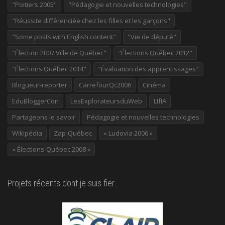
"Poitiers 2005"
"Pédagogie et nouvelles technologies"
"Réussite différenciée chez les filles et les garçons"
"Some posts with English content"
"Vie de député"
"Élection 2007 Ville de Québec"
"Élections Québec 2012"
"Élections Québec 2014"
"Évaluation des apprentissages"
Blogueur-reporter
CarrefourQc2006
Cinéma
EduBloggerCon
LesExplorateursduWeb
LIfIA
Partageons le savoir
Pédagogie et nouvelles technologies
Wikipédia
Zap-Québec
« Ludovia 2006 »
« Élections-Québec 2008 »
Projets récents dont je suis fier…