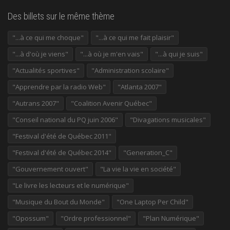
Des billets sur le même thème
"...à ce qui me choque"
"...à ce qui me fait plaisir"
"...à d'où je viens"
"...à où je m'en vais"
"...à qui je suis"
"Actualités sportives"
"Administration scolaire"
"Apprendre par la radio Web"
"Atlanta 2007"
"Autrans 2007"
"Coalition Avenir Québec"
"Conseil national du PQ juin 2006"
"Divagations musicales"
"Festival d'été de Québec 2011"
"Festival d'été de Québec 2014"
"Generation_C"
"Gouvernement ouvert"
"La vie la vie en société"
"Le livre les lecteurs et le numérique"
"Musique du Bout du Monde"
"One Laptop Per Child"
"Opossum"
"Ordre professionnel"
"Plan Numérique"