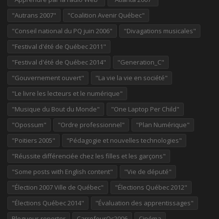
"Autrans 2007"
"Coalition Avenir Québec"
"Conseil national du PQ juin 2006"
"Divagations musicales"
"Festival d'été de Québec 2011"
"Festival d'été de Québec 2014"
"Generation_C"
"Gouvernement ouvert"
"La vie la vie en société"
"Le livre les lecteurs et le numérique"
"Musique du Bout du Monde"
"One Laptop Per Child"
"Opossum"
"Ordre professionnel"
"Plan Numérique"
"Poitiers 2005"
"Pédagogie et nouvelles technologies"
"Réussite différenciée chez les filles et les garçons"
"Some posts with English content"
"Vie de député"
"Élection 2007 Ville de Québec"
"Élections Québec 2012"
"Élections Québec 2014"
"Évaluation des apprentissages"
Blogueur-reporter
CarrefourQc2006
Cinéma