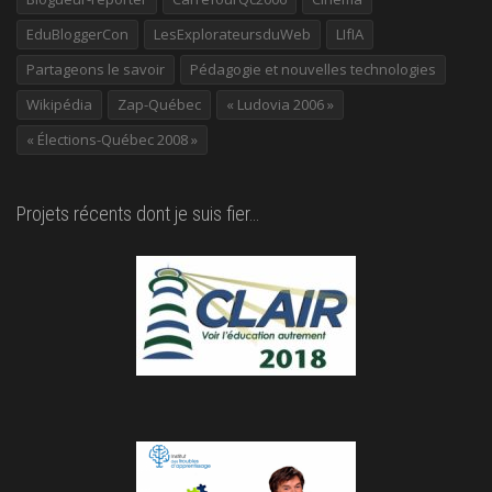
EduBloggerCon
LesExplorateursduWeb
LIfIA
Partageons le savoir
Pédagogie et nouvelles technologies
Wikipédia
Zap-Québec
« Ludovia 2006 »
« Élections-Québec 2008 »
Projets récents dont je suis fier…