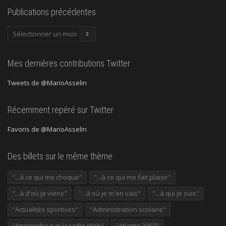
Publications précédentes
Publications
précédentes
Mes dernières contributions Twitter
Tweets de @MarioAsselin
Récemment repéré sur Twitter
Favoris de @MarioAsselin
Des billets sur le même thème
"...à ce qui me choque"
"...à ce qui me fait plaisir"
"...à d'où je viens"
"...à où je m'en vais"
"...à qui je suis"
"Actualités sportives"
"Administration scolaire"
"Apprendre par la radio Web"
"Atlanta 2007"